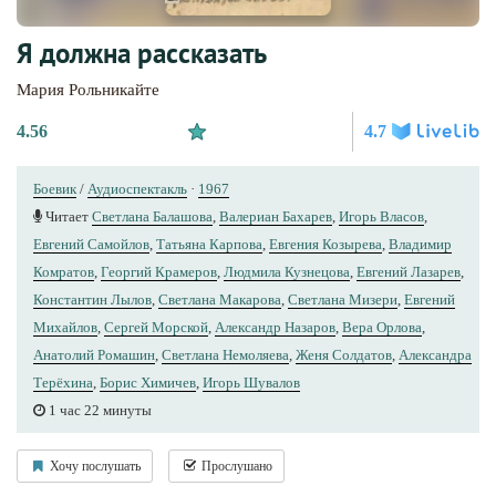
Я должна рассказать
Мария Рольникайте
4.56
4.7
Боевик
/
Аудиоспектакль
·
1967
Читает
Светлана Балашова
,
Валериан Бахарев
,
Игорь Власов
,
Евгений Самойлов
,
Татьяна Карпова
,
Евгения Козырева
,
Владимир
Комратов
,
Георгий Крамеров
,
Людмила Кузнецова
,
Евгений Лазарев
,
Константин Лылов
,
Светлана Макарова
,
Светлана Мизери
,
Евгений
Михайлов
,
Сергей Морской
,
Александр Назаров
,
Вера Орлова
,
Анатолий Ромашин
,
Светлана Немоляева
,
Женя Солдатов
,
Александра
Терёхина
,
Борис Химичев
,
Игорь Шувалов
1 час 22 минуты
Хочу послушать
Прослушано