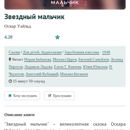
Звездный мальчик
Оскар Уайльд
4.20
Сказки
/
Для детей, Аудиосказки
/
Зарубежная классика
·
1948
Читает
Мария Бабанова
,
Михаил Царев
,
Евгений Самойлов
,
Леонид
Пирогов
,
Людмила Лядова
,
Елена Г. Князева
,
Юлия Юльская
,
Н.
Чкуасели
,
Анатолий Кубацкий
,
Михаил Баташов
35 минут 59 секунд
Хочу послушать
Прослушано
Описание книги
"Звездный мальчик" – великолепная сказка Оскара