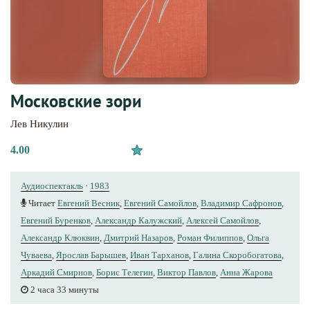
Московские зори
Лев Никулин
4.00
Аудиоспектакль
·
1983
Читает
Евгений Весник
,
Евгений Самойлов
,
Владимир Сафронов
,
Евгений Буренков
,
Александр Калужский
,
Алексей Самойлов
,
Александр Клюквин
,
Дмитрий Назаров
,
Роман Филиппов
,
Ольга
Чуваева
,
Ярослав Барышев
,
Иван Тарханов
,
Галина Скоробогатова
,
Аркадий Смирнов
,
Борис Телегин
,
Виктор Павлов
,
Анна Жарова
2 часа 33 минуты