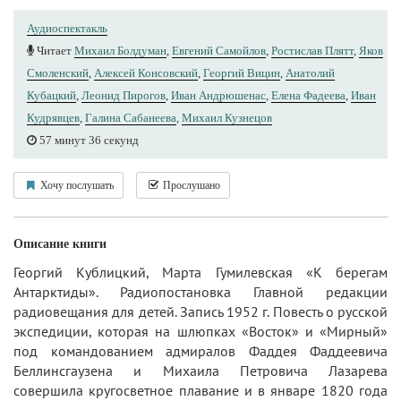
Аудиоспектакль
Читает
Михаил Болдуман
,
Евгений Самойлов
,
Ростислав Плятт
,
Яков
Смоленский
,
Алексей Консовский
,
Георгий Вицин
,
Анатолий
Кубацкий
,
Леонид Пирогов
,
Иван Андрюшенас
,
Елена Фадеева
,
Иван
Кудрявцев
,
Галина Сабанеева
,
Михаил Кузнецов
57 минут 36 секунд
Хочу послушать
Прослушано
Описание книги
Георгий Кублицкий, Марта Гумилевская «К берегам
Антарктиды». Радиопостановка Главной редакции
радиовещания для детей. Запись 1952 г. Повесть о русской
экспедиции, которая на шлюпках «Восток» и «Мирный»
под командованием адмиралов Фаддея Фаддеевича
Беллинсгаузена и Михаила Петровича Лазарева
совершила кругосветное плавание и в январе 1820 года