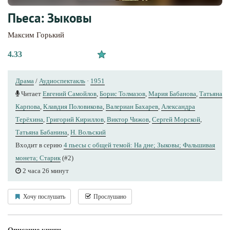
Пьеса: Зыковы
Максим Горький
4.33
Драма
/
Аудиоспектакль
·
1951
Читает
Евгений Самойлов
,
Борис Толмазов
,
Мария Бабанова
,
Татьяна
Карпова
,
Клавдия Половикова
,
Валериан Бахарев
,
Александра
Терёхина
,
Григорий Кириллов
,
Виктор Чижов
,
Сергей Морской
,
Татьяна Бабанина
,
Н. Вольский
Входит в серию
4 пьесы с общей темой: На дне; Зыковы; Фальшивая
монета; Старик
(#2)
2 часа 26 минут
Хочу послушать
Прослушано