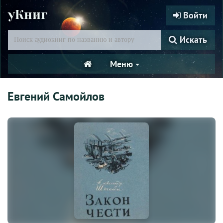
уКниг
Войти
Искать
Меню
Евгений Самойлов