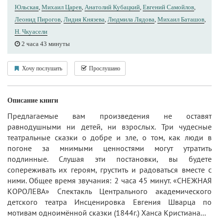
Юльская
,
Михаил Царев
,
Анатолий Кубацкий
,
Евгений Самойлов
,
Леонид Пирогов
,
Лидия Князева
,
Людмила Лядова
,
Михаил Баташов
,
Н. Чкуасели
2 часа 43 минуты
Хочу послушать
Прослушано
Описание книги
Предлагаемые вам произведения не оставят
равнодушными ни детей, ни взрослых. Три чудесные
театральные сказки о добре и зле, о том, как люди в
погоне за мнимыми ценностями могут утратить
подлинные. Слушая эти постановки, вы будете
сопереживать их героям, грустить и радоваться вместе с
ними. Общее время звучания: 2 часа 45 минут. «СНЕЖНАЯ
КОРОЛЕВА» Спектакль Центрального академического
детского театра Инсценировка Евгения Шварца по
мотивам одноимённой сказки (1844г.) Ханса Кристиана...