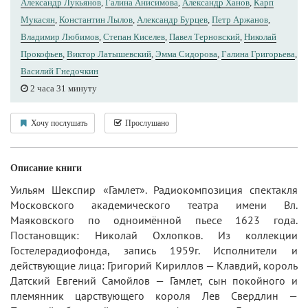
Александр Лукьянов
,
Галина Анисимова
,
Александр Ханов
,
Карп
Мукасян
,
Константин Лылов
,
Александр Бурцев
,
Петр Аржанов
,
Владимир Любимов
,
Степан Киселев
,
Павел Терновский
,
Николай
Прокофьев
,
Виктор Латышевский
,
Эмма Сидорова
,
Галина Григорьева
,
Василий Гнедочкин
2 часа 31 минуту
Хочу послушать
Прослушано
Описание книги
Уильям Шекспир «Гамлет». Радиокомпозиция спектакля
Московского академического театра имени Вл.
Маяковского по одноимённой пьесе 1623 года.
Постановщик: Николай Охлопков. Из коллекции
Гостелерадиофонда, запись 1959г. Исполнители и
действующие лица: Григорий Кириллов — Клавдий, король
Датский Евгений Самойлов — Гамлет, сын покойного и
племянник царствующего короля Лев Свердлин —