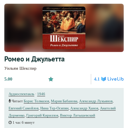
Ромео и Джульетта
Уильям Шекспир
5.00
4.1
Аудиоспектакль
·
1946
Читает
Борис Толмазов
,
Мария Бабанова
,
Александр Лукьянов
,
Евгений Самойлов
,
Нина Тер-Осипян
,
Александр Ханов
,
Анатолий
Дорменко
,
Григорий Кириллов
,
Виктор Латышевский
1 час 6 минут