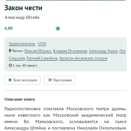
Закон чести
Александр Штейн
4.00
Аудиоспектакль
·
1950
Читает
Максим Штраух
,
Клавдия Половикова
,
Александр Ханов
,
Лев
Свердлин
,
Евгений Самойлов
,
Артисты московских театров
1 час 40 минут
Хочу послушать
Прослушано
Описание книги
Радиопостановка спектакля Московского театра драмы,
ныне известного как Московский академический театр
имени Вл. Маяковского, основывается на пьесе
Александра Штейна и поставлена Николаем Охлопковым.