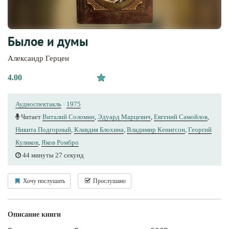
Былое и думы
Александр Герцен
4.00
Аудиоспектакль
·
1975
Читает
Виталий Соломин
,
Эдуард Марцевич
,
Евгений Самойлов
,
Никита Подгорный
,
Клавдия Блохина
,
Владимир Кенигсон
,
Георгий
Куликов
,
Яков Ромбро
44 минуты 27 секунд
Хочу послушать
Прослушано
Описание книги