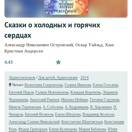
Сказки о холодных и горячих
сердцах
Александр Николаевич Островский
,
Оскар Уайльд
,
Ханс
Кристиан Андерсен
4.43
Аудиоспектакль
/
Для детей, Аудиосказки
·
2014
Читает
Валентина Сперантова
,
Галина Иванова
,
Елена Гоголева
,
Евгений Перов
,
Галина Новожилова
,
Клавдия Коренева
,
Людмила
Чернышева
,
Анатолий Ржанов
,
Михаил Нейман
,
Татьяна Струкова
,
Нинель Терновская
,
А. Соболева
,
А. Кудрявцева
,
В. Харлашин
,
П.
Чинаров
,
Евгений Велихов
,
Елена Шатрова
,
Владимир Колосов
,
Александр Сашин-Никольский
,
Константин Шереметьев
,
Констанция
Роек
,
Федор Григорьев
,
Елена Кузнецова
,
Мария Бабанова
,
Юлия