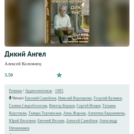
Дикий Ангел
Алексей Коломиец
3.50
Романы
/
Аудиоспектакль
·
1985
Читает
Евгений Самойлов
,
Николай Верещенко
,
Георгий Куликов
,
Галина Скоробогатова
,
Виктор Борцов
,
Сергей Вещев
,
Татьяна
Короткова
,
Тамара Торчинская
,
Анна Жарова
,
Алевтина Евдокимова
,
Юрий Васильев
,
Евгений Весник
,
Алексей Самойлов
,
Александр
Овчинников