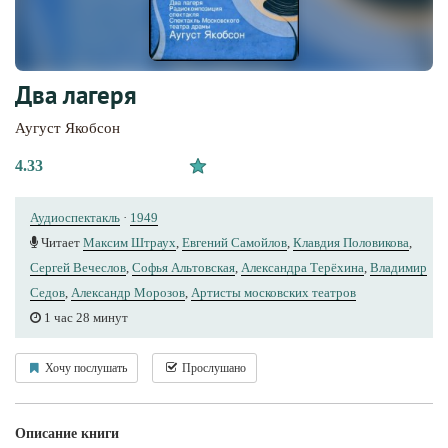
Два лагеря
Аугуст Якобсон
4.33
Аудиоспектакль
·
1949
Читает
Максим Штраух
,
Евгений Самойлов
,
Клавдия Половикова
,
Сергей Вечеслов
,
Софья Альтовская
,
Александра Терёхина
,
Владимир
Седов
,
Александр Морозов
,
Артисты московских театров
1 час 28 минут
Хочу послушать
Прослушано
Описание книги