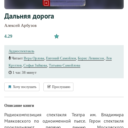
Дальняя дорога
Алексей Арбузов
4.29
Аудиоспектакль
Читает
Вера Орлова
,
Евгений Самойлов
,
Борис Левинсон
,
Лев
Круглов
,
Софья Зайкова
,
Татьяна Самойлова
1 час 38 минут
Хочу послушать
Прослушано
Описание книги
Радиокомпозиция спектакля Театра им. Владимира
Маяковского по одноименной пьесе. Герои спектакля
прокладывают первую линию Московского