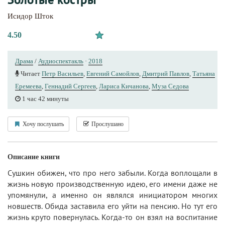
Исидор Шток
4.50
Драма
/
Аудиоспектакль
·
2018
Читает
Петр Васильев
,
Евгений Самойлов
,
Дмитрий Павлов
,
Татьяна
Еремеева
,
Геннадий Сергеев
,
Лариса Кичанова
,
Муза Седова
1 час 42 минуты
Хочу послушать
Прослушано
Описание книги
Сушкин обижен, что про него забыли. Когда воплощали в
жизнь новую производственную идею, его имени даже не
упомянули, а именно он являлся инициатором многих
новшеств. Обида заставила его уйти на пенсию. Но тут его
жизнь круто повернулась. Когда-то он взял на воспитание