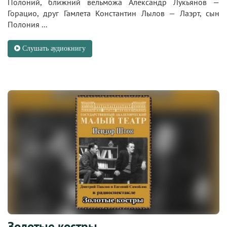
Полоний, ближний вельможа Александр Лукьянов —
Горацио, друг Гамлета Константин Лылов — Лаэрт, сын
Полония ...
Слушать аудиокнигу
Золотые костры