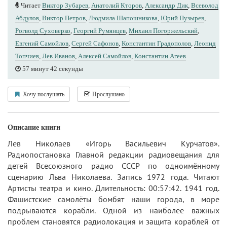
Читает
Виктор Зубарев
,
Анатолий Кторов
,
Александр Дик
,
Всеволод
Абдулов
,
Виктор Петров
,
Людмила Шапошникова
,
Юрий Пузырев
,
Рогволд Суховерко
,
Георгий Румянцев
,
Михаил Погоржельский
,
Евгений Самойлов
,
Сергей Сафонов
,
Константин Градополов
,
Леонид
Топчиев
,
Лев Иванов
,
Алексей Самойлов
,
Константин Агеев
57 минут 42 секунды
Хочу послушать
Прослушано
Описание книги
Лев Николаев «Игорь Васильевич Курчатов».
Радиопостановка Главной редакции радиовещания для
детей Всесоюзного радио СССР по одноимённому
сценарию Льва Николаева. Запись 1972 года. Читают
Артисты театра и кино. Длительность: 00:57:42. 1941 год.
Фашистские самолёты бомбят наши города, в море
подрываются корабли. Одной из наиболее важных
проблем становятся радиолокация и защита кораблей от