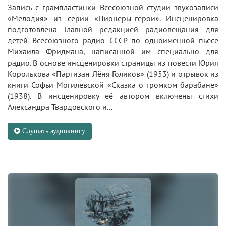
Запись с грампластинки Всесоюзной студии звукозаписи
«Мелодия» из серии «Пионеры-герои». Инсценировка
подготовлена Главной редакцией радиовещания для
детей Всесоюзного радио СССР по одноимённой пьесе
Михаила Фридмана, написанной им специально для
радио. В основе инсценировки страницы из повести Юрия
Королькова «Партизан Лёня Голиков» (1953) и отрывок из
книги Софьи Могилевской «Сказка о громком барабане»
(1938). В инсценировку её автором включены стихи
Александра Твардовского и...
Слушать аудиокнигу