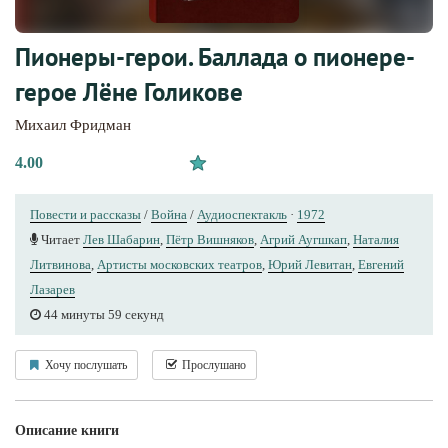
Пионеры-герои. Баллада о пионере-
герое Лёне Голикове
Михаил Фридман
4.00
Повести и рассказы
/
Война
/
Аудиоспектакль
·
1972
Читает
Лев Шабарин
,
Пётр Вишняков
,
Агрий Аугшкап
,
Наталия
Литвинова
,
Артисты московских театров
,
Юрий Левитан
,
Евгений
Лазарев
44 минуты 59 секунд
Хочу послушать
Прослушано
Описание книги