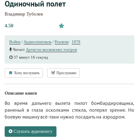
Одиночный полет
Владимир Туболев
4.50
Война
/
Аудиоспектакль
/
Реализм
·
1978
Читает
Артисты московских театров
37 минут 16 секунд
Хочу послушать
Прослушано
Описание книги
Во время дальнего вылета пилот бомбардировщика,
раненый в глаза осколками стекла, потерял зрение. Но
боевую машину всё-таки нужно посадить на аэродром.
Слушать аудиокнигу