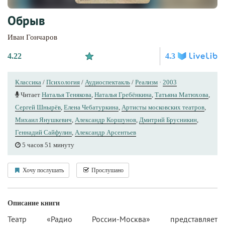
Обрыв
Иван Гончаров
4.22
4.3
Классика
/
Психология
/
Аудиоспектакль
/
Реализм
·
2003
Читает
Наталья Тенякова
,
Наталья Гребёнкина
,
Татьяна Матюхова
,
Сергей Шнырёв
,
Елена Чебатуркина
,
Артисты московских театров
,
Михаил Янушкевич
,
Александр Коршунов
,
Дмитрий Брусникин
,
Геннадий Сайфулин
,
Александр Арсентьев
5 часов 51 минуту
Хочу послушать
Прослушано
Описание книги
Театр «Радио России-Москва» представляет