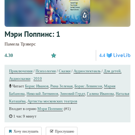
Мэри Поппинс: 1
Памела Трэверс
4.30
4.4
Приключения
/
Психология
/
Сказки
/
Аудиоспектакль
/
Для детей,
Аудиосказки
·
2010
Читает
Борис Иванов
,
Рина Зеленая
,
Борис Левинсон
,
Мария
Бабанова
,
Николай Литвинов
,
Зиновий Гердт
,
Галина Иванова
,
Наталья
Каташёва
,
Артисты московских театров
Входит в серию
Мэри Поппинс
(#1)
1 час 9 минут
Хочу послушать
Прослушано