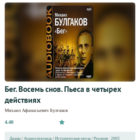
Бег. Восемь снов. Пьеса в четырех
действиях
Михаил Афанасьевич Булгаков
4.40
Драма
/
Аудиоспектакль
/
Историческая проза
/
Реализм
·
2005