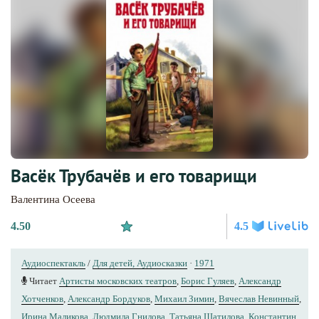
Васёк Трубачёв и его товарищи
Валентина Осеева
4.50
4.5
Аудиоспектакль
/
Для детей, Аудиосказки
·
1971
Читает
Артисты московских театров
,
Борис Гуляев
,
Александр
Хотченков
,
Александр Бордуков
,
Михаил Зимин
,
Вячеслав Невинный
,
Ирина Маликова
,
Людмила Гнилова
,
Татьяна Шатилова
,
Константин