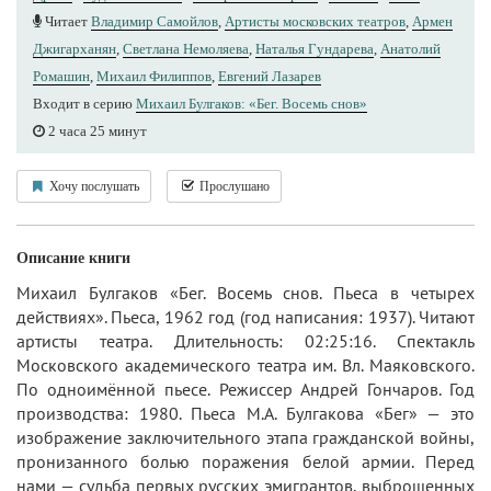
Читает
Владимир Самойлов
,
Артисты московских театров
,
Армен
Джигарханян
,
Светлана Немоляева
,
Наталья Гундарева
,
Анатолий
Ромашин
,
Михаил Филиппов
,
Евгений Лазарев
Входит в серию
Михаил Булгаков: «Бег. Восемь снов»
2 часа 25 минут
Хочу послушать
Прослушано
Описание книги
Михаил Булгаков «Бег. Восемь снов. Пьеса в четырех
действиях». Пьеса, 1962 год (год написания: 1937). Читают
артисты театра. Длительность: 02:25:16. Спектакль
Московского академического театра им. Вл. Маяковского.
По одноимённой пьесе. Режиссер Андрей Гончаров. Год
производства: 1980. Пьеса М.А. Булгакова «Бег» — это
изображение заключительного этапа гражданской войны,
пронизанного болью поражения белой армии. Перед
нами — судьба первых русских эмигрантов, выброшенных