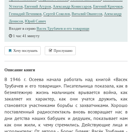
Устюгов
,
Евгений Агуров
,
Александр Комиссаров
,
Евгений Крючков
,
Геннадий Печников
,
Сергей Соколов
,
Виталий Ованесов
,
Александр
Денисов
,
Юрий Савич
Входит в серию
Васек Трубачев и его товарищи
1 час 41 минуту
Хочу послушать
Прослушано
Описание книги
В 1946 г. Осеева начала работать над книгой «Васек
Трубачев и его товарищи». Писательница показала, как в
безмятежную жизнь мальчишек врывается война, как
закаляет их характер, как они учатся дружить, как
становятся участниками борьбы с захватчиками. Хорошо
поставленный радиоспектакль вновь возвращает нас в
дни детства наших бабушек и дедушек, показывает нам
как они жили, к чему стремились. Действующие лица и
исполнители: От автора - Борис Гуляев; Васёк Трубачев -