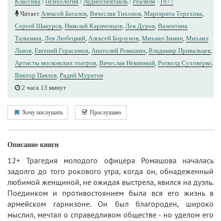
Классика
/
Психология
/
Аудиоспектакль
/
Реализм
·
1977
Читает
Алексей Баталов
,
Вячеслав Тихонов
,
Маргарита Терехова
,
Сергей Шакуров
,
Николай Караченцов
,
Лев Дуров
,
Валентина
Талызина
,
Лев Любецкий
,
Алексей Борзунов
,
Михаил Зимин
,
Михаил
Львов
,
Евгений Герасимов
,
Анатолий Ромашин
,
Владимир Привальцев
,
Артисты московских театров
,
Вячеслав Невинный
,
Рогволд Суховерко
,
Виктор Павлов
,
Радий Муратов
2 часа 13 минут
Хочу послушать
Прослушано
Описание книги
12+ Трагедия молодого офицера Ромашова началась
задолго до того рокового утра, когда он, обнадеженный
любимой женщиной, не ожидая выстрела, явился на дуэль.
Поединком и противостоянием была вся его жизнь в
армейском гарнизоне. Он был благороден, широко
мыслил, мечтал о справедливом обществе - но уделом его