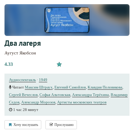
Два лагеря
Аугуст Якобсон
4.33
Аудиоспектакль
·
1949
Читает
Максим Штраух
,
Евгений Самойлов
,
Клавдия Половикова
,
Сергей Вечеслов
,
Софья Альтовская
,
Александра Терёхина
,
Владимир
Седов
,
Александр Морозов
,
Артисты московских театров
1 час 28 минут
Хочу послушать
Прослушано