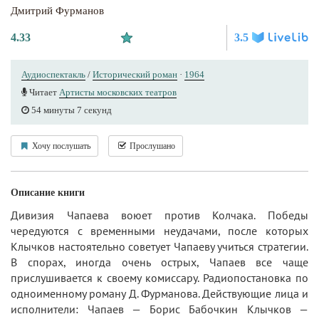
Дмитрий Фурманов
4.33
3.5
Аудиоспектакль
/
Исторический роман
·
1964
Читает
Артисты московских театров
54 минуты 7 секунд
Хочу послушать
Прослушано
Описание книги
Дивизия Чапаева воюет против Колчака. Победы
чередуются с временными неудачами, после которых
Клычков настоятельно советует Чапаеву учиться стратегии.
В спорах, иногда очень острых, Чапаев все чаще
прислушивается к своему комиссару. Радиопостановка по
одноименному роману Д. Фурманова. Действующие лица и
исполнители: Чапаев — Борис Бабочкин Клычков —