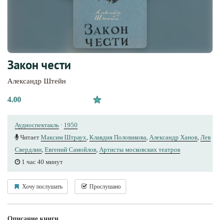
Закон чести
Александр Штейн
4.00
Аудиоспектакль
·
1950
Читает
Максим Штраух
,
Клавдия Половикова
,
Александр Ханов
,
Лев
Свердлин
,
Евгений Самойлов
,
Артисты московских театров
1 час 40 минут
Хочу послушать
Прослушано
Описание книги