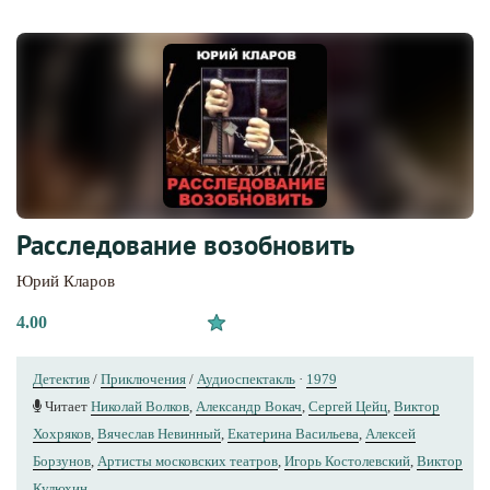
Расследование возобновить
Юрий Кларов
4.00
Детектив
/
Приключения
/
Аудиоспектакль
·
1979
Читает
Николай Волков
,
Александр Вокач
,
Сергей Цейц
,
Виктор
Хохряков
,
Вячеслав Невинный
,
Екатерина Васильева
,
Алексей
Борзунов
,
Артисты московских театров
,
Игорь Костолевский
,
Виктор
Кулюхин