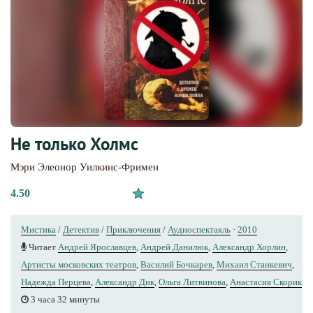
Не только Холмс
Мэри Элeoнор Уилкинс-Фримен
4.50
Мистика
/
Детектив
/
Приключения
/
Аудиоспектакль
·
2010
Читает
Андрей Ярославцев
,
Андрей Данилюк
,
Александр Хорлин
,
Артисты московских театров
,
Василий Бочкарев
,
Михаил Станкевич
,
Надежда Перцева
,
Александр Дик
,
Ольга Литвинова
,
Анастасия Скорик
3 часа 32 минуты