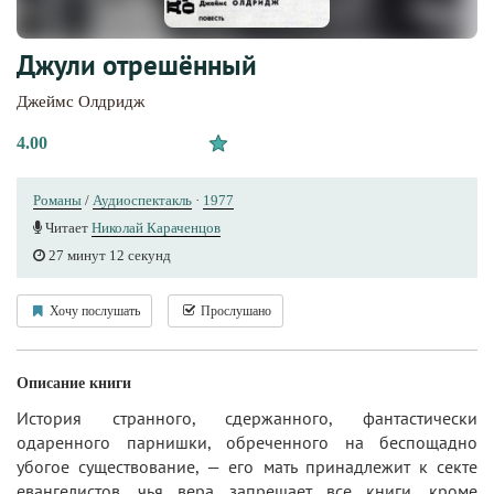
Джули отрешённый
Джеймс Олдридж
4.00
Романы
/
Аудиоспектакль
·
1977
Читает
Николай Караченцов
27 минут 12 секунд
Хочу послушать
Прослушано
Описание книги
История странного, сдержанного, фантастически
одаренного парнишки, обреченного на беспощадно
убогое существование, — его мать принадлежит к секте
евангелистов, чья вера запрещает все книги, кроме