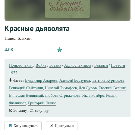
Красные дьяволята
Павел Бляхин
4.08
Приключения
/
Война
/
Боевик
/
Аудиоспектакль
/
Реализм
/
Повести
·
1977
Читает
Владимир Андреев
,
Алексей Борзунов
,
Татьяна Курьянова
,
Геннадий Сайфулин
,
Николай Тимофеев
,
Лев Дуров
,
Евгений Весник
,
Вячеслав Невинный
,
Любовь Стриженова
,
Яков Ромбро
,
Роман
Филиппов
,
Григорий Лямпе
56 минут 21 секунду
Хочу послушать
Прослушано