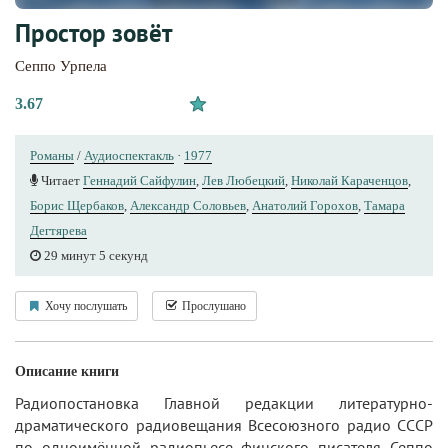
Простор зовёт
Сеппо Урпела
3.67
Романы
/
Аудиоспектакль
·
1977
Читает
Геннадий Сайфулин
,
Лев Любецкий
,
Николай Караченцов
,
Борис Щербаков
,
Александр Соловьев
,
Анатолий Горохов
,
Тамара
Дегтярева
29 минут 5 секунд
Хочу послушать
Прослушано
Описание книги
Радиопостановка Главной редакции литературно-
драматического радиовещания Всесоюзного радио СССР
по одноимённой радиопьесе финского писателя Сеппо