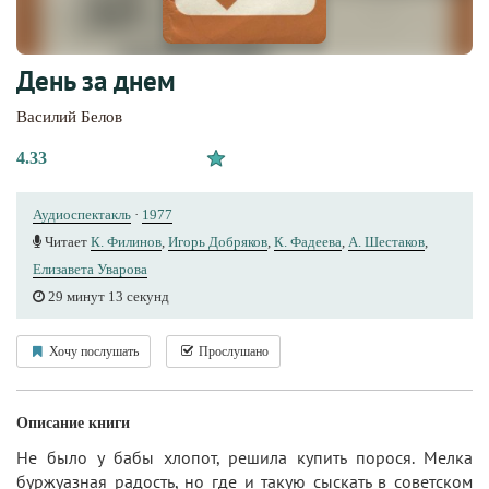
День за днем
Василий Белов
4.33
Аудиоспектакль
·
1977
Читает
К. Филинов
,
Игорь Добряков
,
К. Фадеева
,
А. Шестаков
,
Елизавета Уварова
29 минут 13 секунд
Хочу послушать
Прослушано
Описание книги
Не было у бабы хлопот, решила купить порося. Мелка
буржуазная радость, но где и такую сыскать в советском