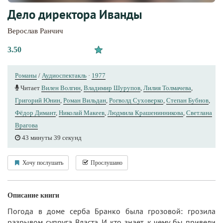
Дело директора Иванды
Верослав Ранчич
3.50
Романы
/
Аудиоспектакль
·
1977
Читает
Вилен Волгин
,
Владимир Шурупов
,
Лилия Толмачева
,
Григорий Юнин
,
Роман Вильдан
,
Рогволд Суховерко
,
Степан Бубнов
,
Фёдор Димант
,
Николай Макеев
,
Людмила Крашенинникова
,
Светлана
Врагова
43 минуты 39 секунд
Хочу послушать
Прослушано
Описание книги
Погода в доме серба Бранко была грозовой: грозила
разрывом супруга Власта. И кто знает, к чему бы привели