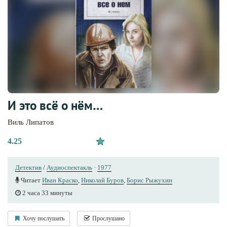
И это всё о нём…
Виль Липатов
4.25
Детектив
/
Аудиоспектакль
·
1977
Читает
Иван Краско
,
Николай Буров
,
Борис Рыжухин
2 часа 33 минуты
Хочу послушать
Прослушано