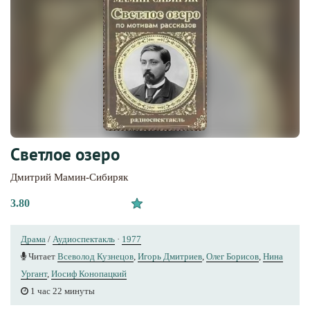
Светлое озеро
Дмитрий Мамин-Сибиряк
3.80
Драма
/
Аудиоспектакль
·
1977
Читает
Всеволод Кузнецов
,
Игорь Дмитриев
,
Олег Борисов
,
Нина
Ургант
,
Иосиф Конопацкий
1 час 22 минуты