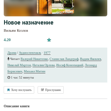
Новое назначение
Вильям Козлов
4.20
Драма
/
Аудиоспектакль
·
1977
Читает
Валерий Никитенко
,
Станислав Ландграф
,
Вадим Яковлев
,
Николай Мартон
,
Наталия Орлова
,
Иосиф Конопацкий
,
Леонард
Борисевич
,
Михаил Митин
1 час 52 минуты
Хочу послушать
Прослушано
Описание книги