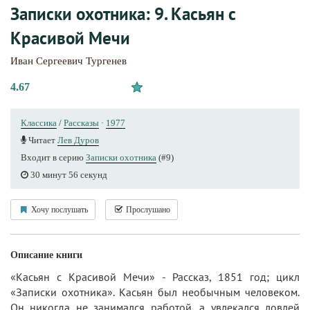
Записки охотника: 9. Касьян с
Красивой Мечи
Иван Сергеевич Тургенев
4.67
Классика
/
Рассказы
·
1977
Читает
Лев Дуров
Входит в серию
Записки охотника
(#9)
30 минут 56 секунд
Хочу послушать
Прослушано
Описание книги
«Касьян с Красивой Мечи» - Рассказ, 1851 год; цикл
«Записки охотника». Касьян был необычным человеком.
Он никогда не занимался работой, а увлекался ловлей