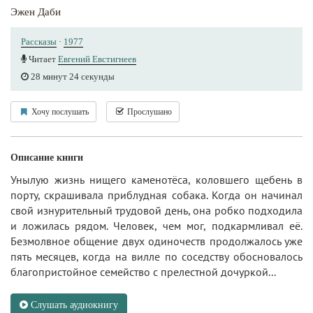
Эжен Даби
Рассказы
·
1977
Читает
Евгений Евстигнеев
28 минут 24 секунды
Хочу послушать
Прослушано
Описание книги
Унылую жизнь нищего каменотёса, коловшего щебень в
порту, скрашивала приблудная собака. Когда он начинал
свой изнурительный трудовой день, она робко подходила
и ложилась рядом. Человек, чем мог, подкармливал её.
Безмолвное общение двух одиночеств продолжалось уже
пять месяцев, когда на вилле по соседству обосновалось
благопристойное семейство с прелестной дочуркой...
Слушать аудиокнигу