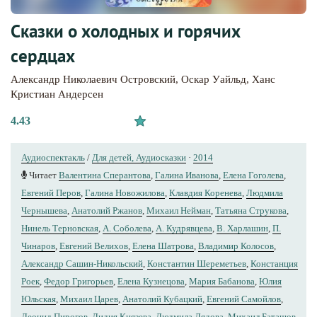
Сказки о холодных и горячих
сердцах
Александр Николаевич Островский
,
Оскар Уайльд
,
Ханс
Кристиан Андерсен
4.43
Аудиоспектакль
/
Для детей, Аудиосказки
·
2014
Читает
Валентина Сперантова
,
Галина Иванова
,
Елена Гоголева
,
Евгений Перов
,
Галина Новожилова
,
Клавдия Коренева
,
Людмила
Чернышева
,
Анатолий Ржанов
,
Михаил Нейман
,
Татьяна Струкова
,
Нинель Терновская
,
А. Соболева
,
А. Кудрявцева
,
В. Харлашин
,
П.
Чинаров
,
Евгений Велихов
,
Елена Шатрова
,
Владимир Колосов
,
Александр Сашин-Никольский
,
Константин Шереметьев
,
Констанция
Роек
,
Федор Григорьев
,
Елена Кузнецова
,
Мария Бабанова
,
Юлия
Юльская
,
Михаил Царев
,
Анатолий Кубацкий
,
Евгений Самойлов
,
Леонид Пирогов
,
Лидия Князева
,
Людмила Лядова
,
Михаил Баташов
,