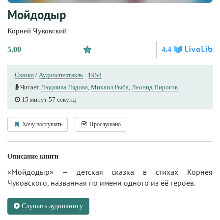
Мойдодыр
Корней Чуковский
5.00
4.4
Сказки
/
Аудиоспектакль
·
1958
Читает
Людмила Лядова
,
Михаил Рыба
,
Леонид Пирогов
15 минут 57 секунд
Хочу послушать
Прослушано
Описание книги
«Мойдодыр» — детская сказка в стихах Корнея
Чуковского, названная по имени одного из её героев.
Слушать аудиокнигу