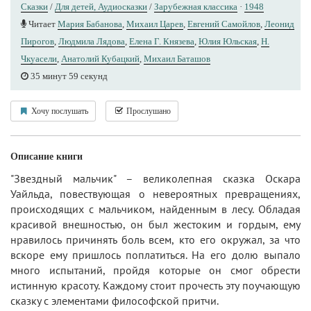
Сказки
/
Для детей, Аудиосказки
/
Зарубежная классика
·
1948
Читает
Мария Бабанова
,
Михаил Царев
,
Евгений Самойлов
,
Леонид
Пирогов
,
Людмила Лядова
,
Елена Г. Князева
,
Юлия Юльская
,
Н.
Чкуасели
,
Анатолий Кубацкий
,
Михаил Баташов
35 минут 59 секунд
Хочу послушать
Прослушано
Описание книги
"Звездный мальчик" – великолепная сказка Оскара
Уайльда, повествующая о невероятных превращениях,
происходящих с мальчиком, найденным в лесу. Обладая
красивой внешностью, он был жестоким и гордым, ему
нравилось причинять боль всем, кто его окружал, за что
вскоре ему пришлось поплатиться. На его долю выпало
много испытаний, пройдя которые он смог обрести
истинную красоту. Каждому стоит прочесть эту поучающую
сказку с элементами философской притчи.