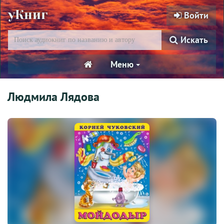
уКниг
Войти
Искать
Меню
Людмила Лядова