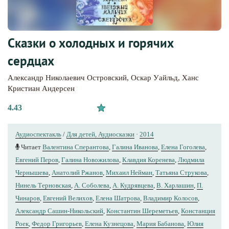
Сказки о холодных и горячих
сердцах
Александр Николаевич Островский
,
Оскар Уайльд
,
Ханс
Кристиан Андерсен
4.43
Аудиоспектакль
/
Для детей, Аудиосказки
·
2014
Читает
Валентина Сперантова
,
Галина Иванова
,
Елена Гоголева
,
Евгений Перов
,
Галина Новожилова
,
Клавдия Коренева
,
Людмила
Чернышева
,
Анатолий Ржанов
,
Михаил Нейман
,
Татьяна Струкова
,
Нинель Терновская
,
А. Соболева
,
А. Кудрявцева
,
В. Харлашин
,
П.
Чинаров
,
Евгений Велихов
,
Елена Шатрова
,
Владимир Колосов
,
Александр Сашин-Никольский
,
Константин Шереметьев
,
Констанция
Роек
,
Федор Григорьев
,
Елена Кузнецова
,
Мария Бабанова
,
Юлия