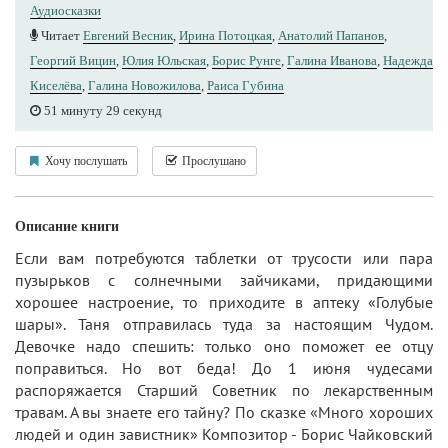
Аудиосказки
Читает
Евгений Весник
,
Ирина Потоцкая
,
Анатолий Папанов
,
Георгий Вицин
,
Юлия Юльская
,
Борис Рунге
,
Галина Иванова
,
Надежда
Киселёва
,
Галина Новожилова
,
Раиса Губина
51 минуту 29 секунд
Хочу послушать
Прослушано
Описание книги
Если вам потребуются таблетки от трусости или пара
пузырьков с солнечными зайчиками, придающими
хорошее настроение, то приходите в аптеку «Голубые
шары». Таня отправилась туда за настоящим Чудом.
Девочке надо спешить: только оно поможет ее отцу
поправиться. Но вот беда! До 1 июня чудесами
распоряжается Старший Советник по лекарственным
травам. А вы знаете его тайну? По сказке «Много хороших
людей и один завистник» Композитор - Борис Чайковский