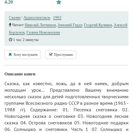
4.20
Сказки
/
Аудиоспектакль
·
1963
Читает
Николай Литвинов
,
Зиновий Гердт
,
Георгий Куликов
,
Алексей
Борзунов
,
Галина Новожилова
1 час 2 минуты
Хочу послушать
Прослушано
Описание книги
Сказка, как известно, ложь, да в ней намек, добрым
молодцам урок... Представлено Вашему вниманию
несколько сказок для детей подготовленных творческими
группами Всесоюзного радио СССР в разное время (1963 -
1988 гг). Содержание: 01. Песенка снеговика 02.
Новогодняя сказка о снеговике 03. Новогодняя лесная
сказка 04. Острова снеговиков 05. Новогодние подарки
06. Солнышко и снеговики. Часть 1 07. Солнышко и