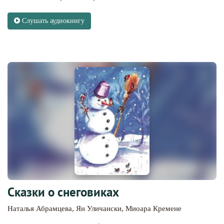
Слушать аудиокнигу
Сказки о снеговиках
Наталья Абрамцева
,
Ян Уличански
,
Миоара Кремене