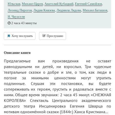
Юльская
,
Михаил Царев
,
Анатолий Кубацкий
,
Евгений Самойлов
,
Леонид Пирогов
,
Лидия Князева
,
Людмила Лядова
,
Михаил Баташов
,
Н. Чкуасели
2 часа 43 минуты
Хочу послушать
Прослушано
Описание книги
Предлагаемые вам произведения не оставят
равнодушными ни детей, ни взрослых. Три чудесные
театральные сказки о добре и зле, о том, как люди в
погоне за мнимыми ценностями могут утратить
подлинные. Слушая эти постановки, вы будете
сопереживать их героям, грустить и радоваться вместе с
ними. Общее время звучания: 2 часа 45 минут. «СНЕЖНАЯ
КОРОЛЕВА» Спектакль Центрального академического
детского театра Инсценировка Евгения Шварца по
мотивам одноимённой сказки (1844г.) Ханса Кристиана...