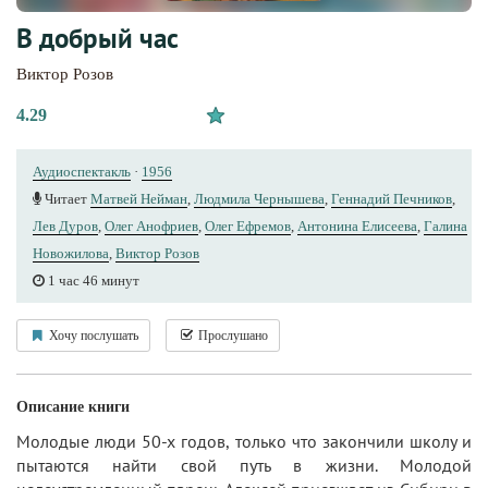
В добрый час
Виктор Розов
4.29
Аудиоспектакль
·
1956
Читает
Матвей Нейман
,
Людмила Чернышева
,
Геннадий Печников
,
Лев Дуров
,
Олег Анофриев
,
Олег Ефремов
,
Антонина Елисеева
,
Галина
Новожилова
,
Виктор Розов
1 час 46 минут
Хочу послушать
Прослушано
Описание книги
Молодые люди 50-х годов, только что закончили школу и
пытаются найти свой путь в жизни. Молодой