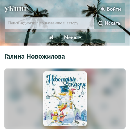
уКниг
Войти
Искать
Меню
Галина Новожилова