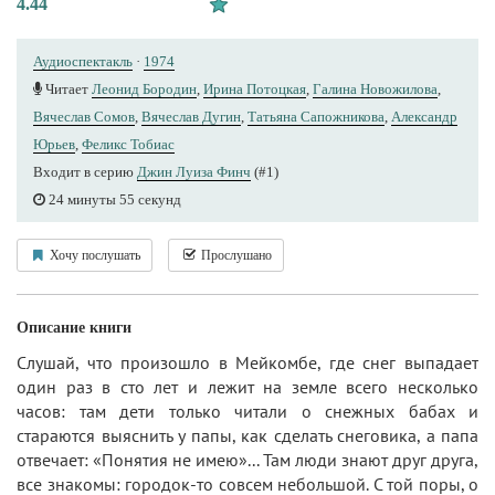
4.44
Аудиоспектакль
·
1974
Читает
Леонид Бородин
,
Ирина Потоцкая
,
Галина Новожилова
,
Вячеслав Сомов
,
Вячеслав Дугин
,
Татьяна Сапожникова
,
Александр
Юрьев
,
Феликс Тобиас
Входит в серию
Джин Луиза Финч
(#1)
24 минуты 55 секунд
Хочу послушать
Прослушано
Описание книги
Слушай, что произошло в Мейкомбе, где снег выпадает
один раз в сто лет и лежит на земле всего несколько
часов: там дети только читали о снежных бабах и
стараются выяснить у папы, как сделать снеговика, а папа
отвечает: «Понятия не имею»... Там люди знают друг друга,
все знакомы: городок-то совсем небольшой. С той поры, о