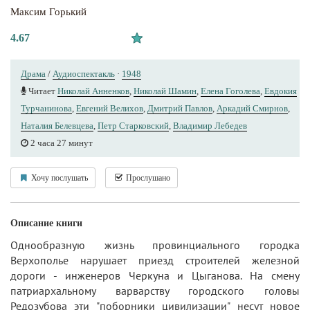
Максим Горький
4.67
Драма
/
Аудиоспектакль
·
1948
Читает
Николай Анненков
,
Николай Шамин
,
Елена Гоголева
,
Евдокия
Турчанинова
,
Евгений Велихов
,
Дмитрий Павлов
,
Аркадий Смирнов
,
Наталия Белевцева
,
Петр Старковский
,
Владимир Лебедев
2 часа 27 минут
Хочу послушать
Прослушано
Описание книги
Однообразную жизнь провинциального городка
Верхополье нарушает приезд строителей железной
дороги - инженеров Черкуна и Цыганова. На смену
патриархальному варварству городского головы
Редозубова эти "поборники цивилизации" несут новое