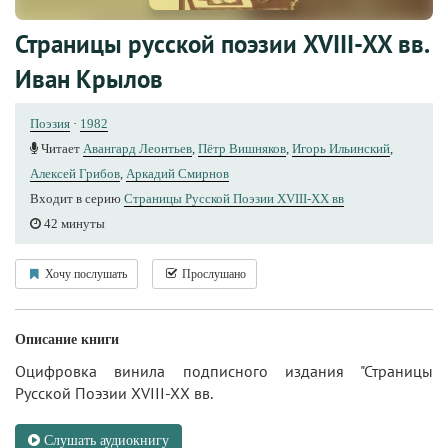
Страницы русской поэзии XVIII-XX вв.
Иван Крылов
Поэзия
·
1982
Читает
Авангард Леонтьев
,
Пётр Вишняков
,
Игорь Ильинский
,
Алексей Грибов
,
Аркадий Смирнов
Входит в серию
Страницы Русской Поэзии XVIII-XX вв
42 минуты
Хочу послушать
Прослушано
Описание книги
Оцифровка винила подписного издания "Страницы
Русской Поэзии XVIII-XX вв.
Слушать аудиокнигу