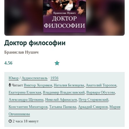
Доктор философии
Бранислав Нушич
4.56
Юмор
/
Аудиоспектакль
·
1956
Читает
Виктор Хохряков
,
Наталия Белевцева
,
Анатолий Торопов
,
Екатерина Еланская
,
Владимир Владиславский
,
Варвара Обухова
,
Александра Щепкина
,
Николай Афанасьев
,
Петр Старковский
,
Константин Михитаров
,
Татьяна Панкова
,
Аркадий Смирнов
,
Мария
Овчинникова
2 часа 18 минут