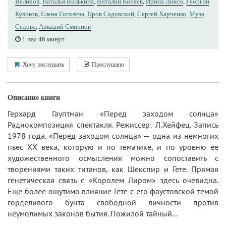
Велихов
,
Наталья Вилькина
,
Виталий Коняев
,
Ирина Ликсо
,
Георгий
Куликов
,
Елена Гоголева
,
Пров Садовский
,
Сергей Харченко
,
Муза
Седова
,
Аркадий Смирнов
1 час 46 минут
Хочу послушать
Прослушано
Описание книги
Герхард Гауптман «Перед заходом солнца»
Радиокомпозиция спектакля. Режиссер: Л.Хейфец. Запись
1978 года. «Перед заходом солнца» — одна из немногих
пьес XX века, которую и по тематике, и по уровню ее
художественного осмысления можно сопоставить с
творениями таких титанов, как Шекспир и Гете. Прямая
генетическая связь с «Королем Лиром» здесь очевидна.
Еще более ощутимо влияние Гете с его фаустовской темой
горделивого бунта свободной личности против
неумолимых законов бытия. Пожилой тайный...