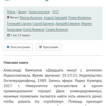
Юмор
/
Драма
/
Аудиоспектакль
·
2017
Читает
Виктор Кулюхин
,
Андрей Зарецкий
,
Роман Филиппов
,
Геннадий Сергеев
,
Сергей Еремеев
,
Аркадий Смирнов
,
Марина
Багдасарян
,
Елена Новикова
,
Галина Буканова
1 час 13 минут
Хочу послушать
Прослушано
Описание книги
Александр Вампилов «Двадцать минут с ангелом».
Радиоспектакль. Время звучания: 01:13:15. Издательство:
Гостелерадиофонд, 1989. Запись эфира: Радио Культура,
2017 г. Невероятное происшествие в одном
провинциальном городе! Двое командированных,
мучимые похмельем пытаются найти хоть немного денег,
чтобы решить эту «проблему». Помощь приходит