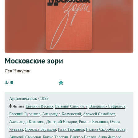
Московские зори
Лев Никулин
4.00
Аудиоспектакль
·
1983
Читает
Евгений Весник
,
Евгений Самойлов
,
Владимир Сафронов
,
Евгений Буренков
,
Александр Калужский
,
Алексей Самойлов
,
Александр Клюквин
,
Дмитрий Назаров
,
Роман Филиппов
,
Ольга
Чуваева
,
Ярослав Барышев
,
Иван Тарханов
,
Галина Скоробогатова
,
Аркадий Смирнов
,
Борис Телегин
,
Виктор Павлов
,
Анна Жарова