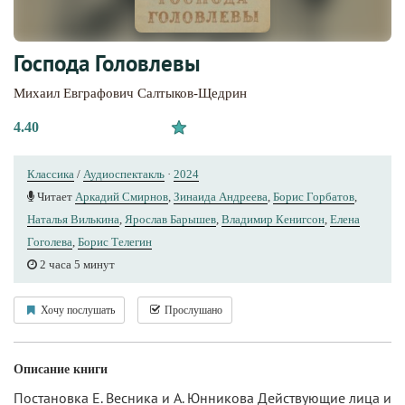
Господа Головлевы
Михаил Евграфович Салтыков-Щедрин
4.40
Классика
/
Аудиоспектакль
·
2024
Читает
Аркадий Смирнов
,
Зинаида Андреева
,
Борис Горбатов
,
Наталья Вилькина
,
Ярослав Барышев
,
Владимир Кенигсон
,
Елена
Гоголева
,
Борис Телегин
2 часа 5 минут
Хочу послушать
Прослушано
Описание книги
Постановка Е. Весника и А. Юнникова Действующие лица и