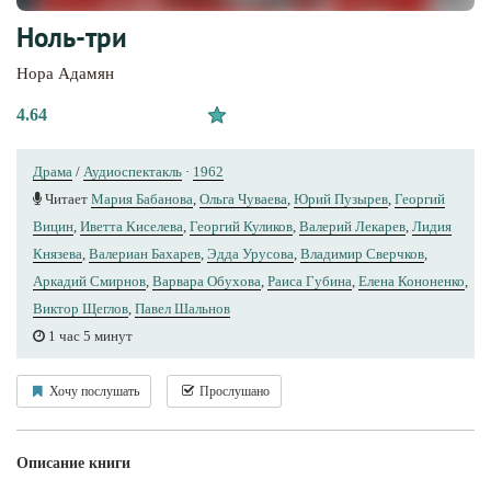
Ноль-три
Нора Адамян
4.64
Драма
/
Аудиоспектакль
·
1962
Читает
Мария Бабанова
,
Ольга Чуваева
,
Юрий Пузырев
,
Георгий
Вицин
,
Иветта Киселева
,
Георгий Куликов
,
Валерий Лекарев
,
Лидия
Князева
,
Валериан Бахарев
,
Эдда Урусова
,
Владимир Сверчков
,
Аркадий Смирнов
,
Варвара Обухова
,
Раиса Губина
,
Елена Кононенко
,
Виктор Щеглов
,
Павел Шальнов
1 час 5 минут
Хочу послушать
Прослушано
Описание книги