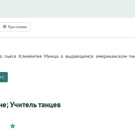
Прослушано
по пьесе Климентия Минца о выдающемся американском пис
гу
не; Учитель танцев