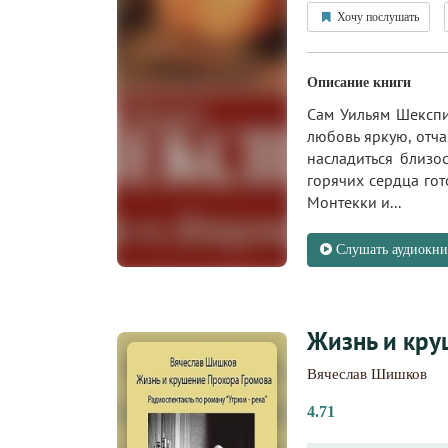
Хочу послушать
Описание книги
Сам Уильям Шекспир
любовь яркую, отча
насладиться близо
горячих сердца гот
Монтекки и...
Слушать аудиокни
Жизнь и кру
Вячеслав Шишков
4.71