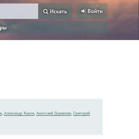
Войти
Искать
ры
н
,
Александр Ханов
,
Анатолий Дорменко
,
Григорий