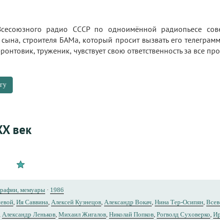
Всесоюзного радио СССР по одноимённой радиопьесе сове
 сына, строителя БАМа, который просит вызвать его телегра
онтовик, труженик, чувствует свою ответственность за все про
гу
XX век
графии, мемуары
·
1986
невой
,
Ия Саввина
,
Алексей Кузнецов
,
Александр Вокач
,
Нина Тер-Осипян
,
Всев
,
Александр Леньков
,
Михаил Жигалов
,
Николай Попков
,
Рогволд Суховерко
,
Ир