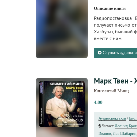
Описание книги
Радиопостановка 
получает письмо от
Хазбулат, бывший фр
вместе с ним.
Слушать аудиокни
Марк Твен - 
Климентий Минц
4.00
Аудиоспектакль
/
Био
Читает
Леонид Бро
Иванов
,
Лев Шабарин