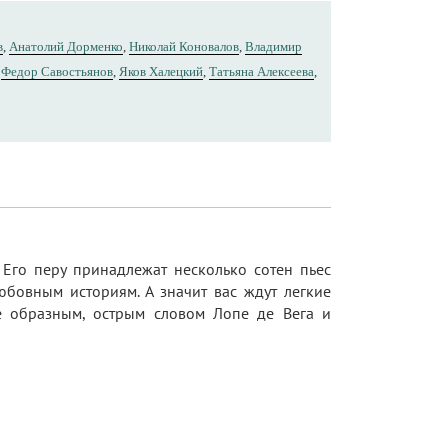
в
,
Анатолий Дорменко
,
Николай Коновалов
,
Владимир
,
Федор Савостьянов
,
Яков Халецкий
,
Татьяна Алексеева
,
 Его перу принадлежат несколько сотен пьес
юбовным историям. А значит вас ждут легкие
е образным, острым словом Лопе де Вега и