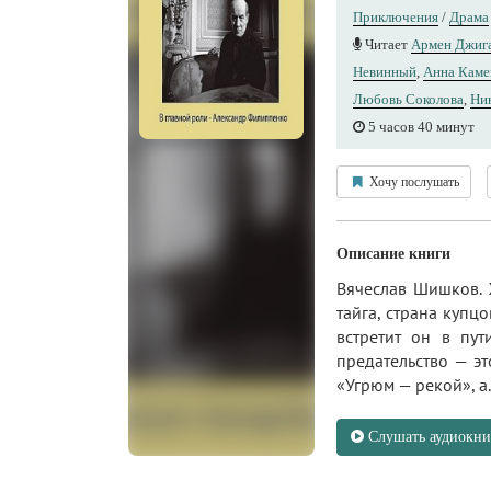
Приключения
/
Драма
Читает
Армен Джиг
Невинный
,
Анна Каме
Любовь Соколова
,
Ни
5 часов 40 минут
Хочу послушать
Описание книги
Вячеслав Шишков. 
тайга, страна купц
встретит он в пут
предательство — э
«Угрюм — рекой», а.
Слушать аудиокни