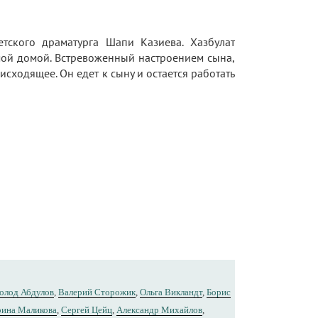
тского драматурга Шапи Казиева. Хазбулат
ммой домой. Встревоженный настроением сына,
исходящее. Он едет к сыну и остается работать
олод Абдулов
,
Валерий Сторожик
,
Ольга Викландт
,
Борис
ина Маликова
,
Сергей Цейц
,
Александр Михайлов
,