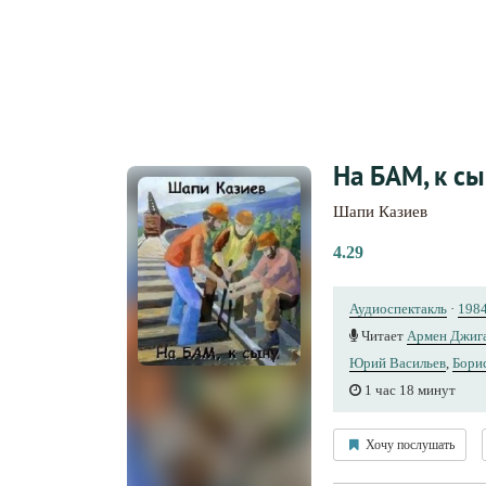
На БАМ, к с
Шапи Казиев
4.29
Аудиоспектакль
·
198
Читает
Армен Джиг
Юрий Васильев
,
Бори
1 час 18 минут
Хочу послушать