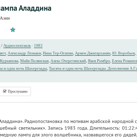
лампа Аладдина
 Азии
и
/
Аудиоспектакль
·
1983
лятт
,
Александр Леньков
,
Нина Тер-Осипян
,
Армен Джигарханян
,
Ю. Воробьев
,
 Курьянова
,
Майя Полянская
,
Алекс Очеретянский
,
Яков Ромбро
,
Елена Романо
ча и одна ночь Шахерезады
,
Тысяча и одна ночь Шахерезады. Дополнения А.Г
Прослушано
Аладдина». Радиопостановка по мотивам арабской народной с
шебный светильник». Запись 1983 года. Длительность: 01:22
медную лампу для злого волшебника, назвавшегося его дядей, 