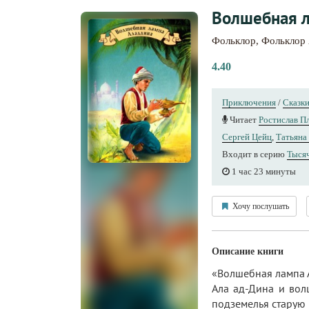
Волшебная 
Фольклор
,
Фольклор
4.40
Приключения
/
Сказк
Читает
Ростислав П
Сергей Цейц
,
Татьяна
Входит в серию
Тыся
1 час 23 минуты
Хочу послушать
Описание книги
«Волшебная лампа 
Ала ад-Дина и вол
подземелья старую 