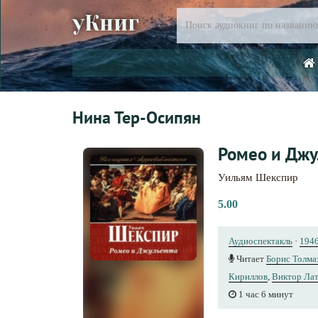
уКниг
Нина Тер-Осипян
Ромео и Джу
Уильям Шекспир
5.00
Аудиоспектакль
·
194
Читает
Борис Толма
Кириллов
,
Виктор Ла
1 час 6 минут