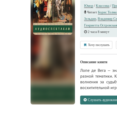
Юмор
/
Классика
/
Пр
Читает
Борис Толма
Зельдин
,
Владимир Се
Генриетта Островская
2 часа 8 минут
Хочу послушать
Описание книги
Лопе де Вега — зн
разной тематики. 
волнения за судь
восхитительной игр
Слушать аудиокни