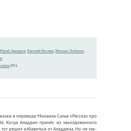
Юрий Авшаров
,
Евгений Весник
,
Михаил Лобанов
,
ва
аллана
(#1)
казки в переводе Михаила Салье «Рассказ про
:46. Когда Аладдин принёс из заколдованного
тот решил избавиться от Аладдина. Но не так-