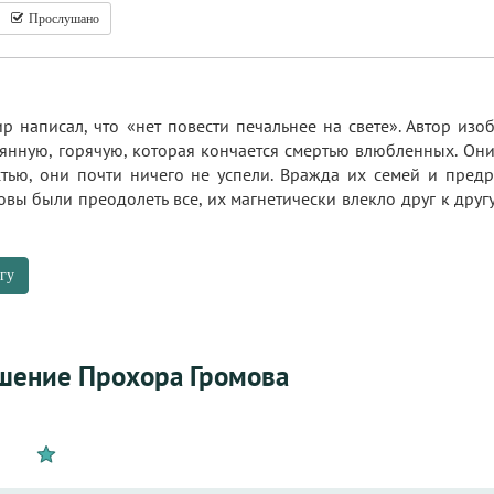
Прослушано
 написал, что «нет повести печальнее на свете». Автор изоб
янную, горячую, которая кончается смертью влюбленных. Они 
стью, они почти ничего не успели. Вражда их семей и предр
овы были преодолеть все, их магнетически влекло друг к другу
гу
шение Прохора Громова