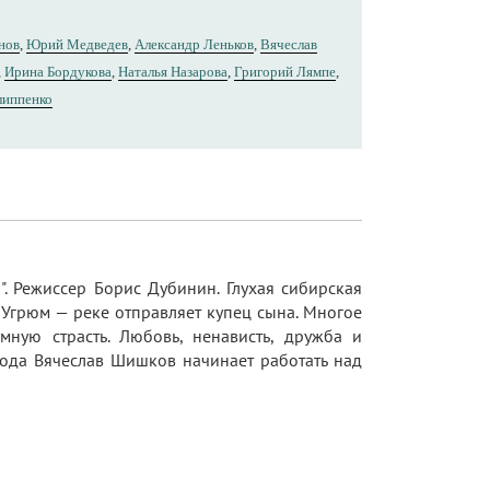
нов
,
Юрий Медведев
,
Александр Леньков
,
Вячеслав
,
Ирина Бордукова
,
Наталья Назарова
,
Григорий Лямпе
,
липпенко
. Режиссер Борис Дубинин. Глухая сибирская
 Угрюм — реке отправляет купец сына. Многое
мную страсть. Любовь, ненависть, дружба и
 года Вячеслав Шишков начинает работать над