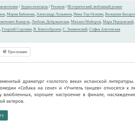
иключения
/
Аудиоспектакль
/
Реализм
/
Исторический любовный роман
зов
,
Мария Бабанова
,
Александр Лукьянов
,
Нина Тер-Осипян
,
Валериан Бахаре
менович Канцель
,
Любовь Добржанская
,
Михаил Майоров
,
Марк Перцовский
,
Георгий Сорокин
,
В. Благообразов
,
С. Знаменский
,
Софья Альтовская
Прослушано
аменитый драматург «золотого века» испанской литературы.
Комедии «Собака на сене» и «Учитель танцев» относятся к л
бу влюбленных, хорошее настроение в финале, наслаждени
ой актеров.
гу