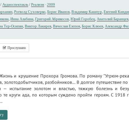
/
Аудиоспектакль
/
Реализм
·
2009
арханян
,
Рогволд Суховерко
,
Борис Иванов
,
Владимир Кашпур
,
Евгений Кинди
нкова
,
Инна Алабина
,
Григорий Абрикосов
,
Юрий Горобец
,
Анатолий Баранцев
на Тер-Осипян
,
Виктор Лакирев
,
Вячеслав Езепов
,
Борис Клюев
,
Александр Фи
Прослушано
Жизнь и крушение Прохора Громова. По роману "Угрюм-река"
ов, золотодобытчиков, разбойников… В долгое путешествие по
и — испытание золотом и властью, тяжкую болезнь и безу
то те круги ада, по которым суждено пройти героям. С 1918
..
гу