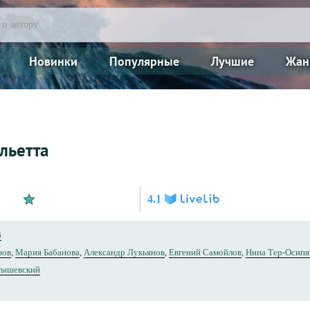
Новинки
Популярные
Лучшие
Жан
льетта
4.1
6
зов
,
Мария Бабанова
,
Александр Лукьянов
,
Евгений Самойлов
,
Нина Тер-Осипя
тышевский