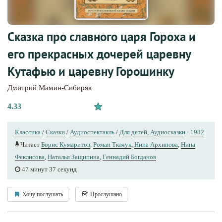
Сказка про славного царя Гороха и
его прекрасных дочерей царевну
Кутафью и царевну Горошинку
Дмитрий Мамин-Сибиряк
4.33
Классика
/
Сказки
/
Аудиоспектакль
/
Для детей, Аудиосказки
·
1982
Читает
Борис Кумаритов
,
Роман Ткачук
,
Нина Архипова
,
Нина
Феклисова
,
Наталья Защипина
,
Геннадий Богданов
47 минут 37 секунд
Хочу послушать
Прослушано