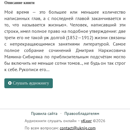
Описание книги
Моё время — это большее или меньшее количество
написанных глав, а с последней главой заканчивается и
то, что называется жизнью». Человек, написавший эти
строки, имел полное право на подобное утверждение: две
трети его не такой уж долгой (1852—1912) жизни связаны
с непрекращающимися занятиями литературой. Самое
полное собрание сочинений Дмитрия Наркисовича
Мамина-Сибиряка по приблизительным подсчётам могло
бы включить не меньше сотни томов.., не будь он так строг
к себе. Рукописи его...
Слушать аудиокнигу
Правила сайта
·
Правообладателям
Аудиокниги слушать онлайн –
уКниг
©2026
По всем вопросам:
contact@uknig.com