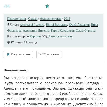
5.00
Приключения
/
Сказки
/
Аудиоспектакль
·
2013
Читает
Анатолий Гузенко
,
Юрий Васильев
,
Юрий Авшаров
,
Нина
Феклисова
,
Александр Диденко
,
Борис Кумаритов
,
Ольга Суркова
Входит в серию
Караван
(#2),
Авторские сказки
47 минут 28 секунд
Хочу послушать
Прослушано
Описание книги
Эта красивая история немецкого писателя Вильгельма
Гауфа рассказывает о верховном правителе Багдада –
Халифе и его помощнике, Визире. Однажды они стали
обладателями необычного дара. Силой волшебства Халиф
и его первый министр могли превратиться в любого зверя
или птицу и понимать язык животных. Достаточно было