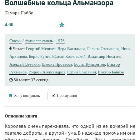
Волшебные кольца Альманзора
Тамара Габбе
4.60
Сказки
/
Аудиоспектакль
·
1976
Читает
Георгий Менглет
,
Вера Васильева
,
Галина Степанова
,
Нина
Архипова
,
Борис Рунге
,
Юлиан Козловский
,
Владимир Носачев
,
Алексей Овечкин
,
Клеонт Протасов
,
Борис Кумаритов
,
Виктор
Рухманов
,
Родион Александров
,
Юрий Соковнин
,
Виктор Байков
50 минут 37 секунд
Хочу послушать
Прослушано
Описание книги
Королева очень переживала, что одной из ее дочерей не
хватало доброты, а другой - ума. В надежде помочь им она
обратилась к доктору Лечиболю. Врач предложил