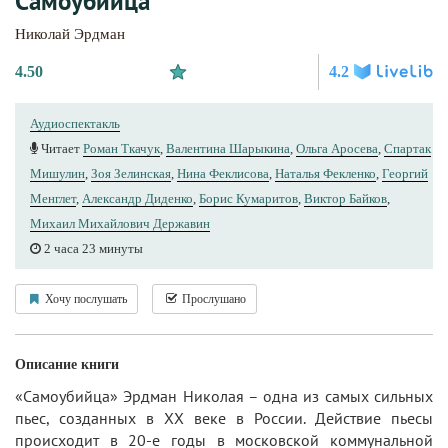
Самоубийца
Николай Эрдман
4.50
4.2
Аудиоспектакль
Читает
Роман Ткачук
,
Валентина Шарыкина
,
Ольга Аросева
,
Спартак
Мишулин
,
Зоя Зелинская
,
Нина Феклисова
,
Наталья Фекленко
,
Георгий
Менглет
,
Александр Диденко
,
Борис Кумаритов
,
Виктор Байков
,
Михаил Михайлович Державин
2 часа 23 минуты
Хочу послушать
Прослушано
Описание книги
«Самоубийца» Эрдман Николая – одна из самых сильных
пьес, созданных в XX веке в России. Действие пьесы
происходит в 20-е годы в московской коммунальной