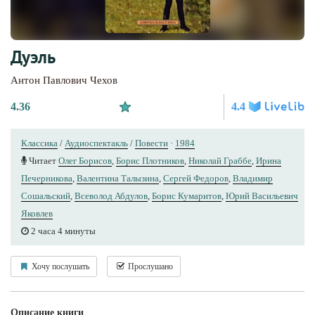
Дуэль
Антон Павлович Чехов
4.36
4.4
Классика
/
Аудиоспектакль
/
Повести
·
1984
Читает
Олег Борисов
,
Борис Плотников
,
Николай Граббе
,
Ирина
Печерникова
,
Валентина Талызина
,
Сергей Федоров
,
Владимир
Сошальский
,
Всеволод Абдулов
,
Борис Кумаритов
,
Юрий Вacильeвич
Яковлев
2 часа 4 минуты
Хочу послушать
Прослушано
Описание книги