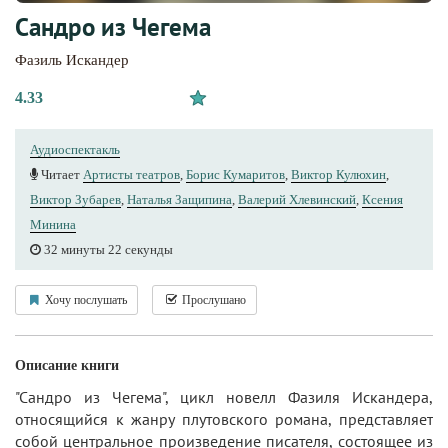
Сандро из Чегема
Фазиль Искандер
4.33
Аудиоспектакль
Читает
Артисты теaтров
,
Борис Кумаритов
,
Виктор Кулюхин
,
Виктор Зубарев
,
Наталья Защипина
,
Валерий Хлевинский
,
Ксения
Минина
32 минуты 22 секунды
Хочу послушать
Прослушано
Описание книги
"Сандро из Чегема", цикл новелл Фазиля Искандера,
относящийся к жанру плутовского романа, представляет
собой центральное произведение писателя, состоящее из