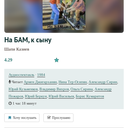
На БАМ, к сыну
Шапи Казиев
4.29
Аудиоспектакль
·
1984
Читает
Армен Джигарханян
,
Нина Тер-Осипян
,
Александр Сирин
,
Юрий Кузьменков
,
Владимир Вихров
,
Ольга Сирина
,
Александр
Пожаров
,
Юрий Беркун
,
Юрий Васильев
,
Борис Кумаритов
1 час 18 минут
Хочу послушать
Прослушано