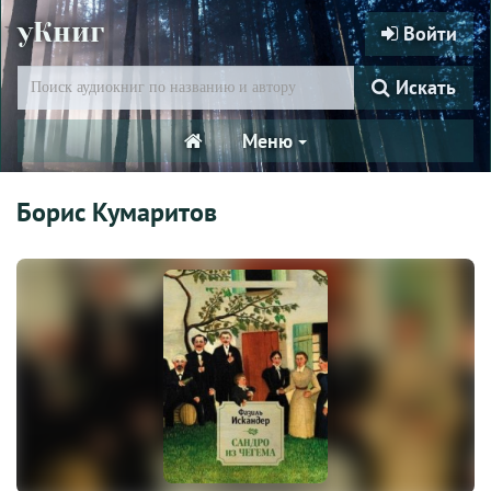
уКниг
Войти
Искать
Меню
Борис Кумаритов