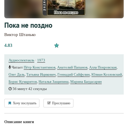
Пока не поздно
Виктор Штанько
4.83
Аудиоспектакль
·
1973
Читает
Пётр Константинов
,
Анатолий Папанов
,
Алла Покровская
,
Олег Даль
,
Татьяна Ицикович
,
Геннадий Сайфулин
,
Юлиан Козловский
,
Борис Кумаритов
,
Наталья Защипина
,
Марина Багдасарян
56 минут 42 секунды
Хочу послушать
Прослушано
Описание книги