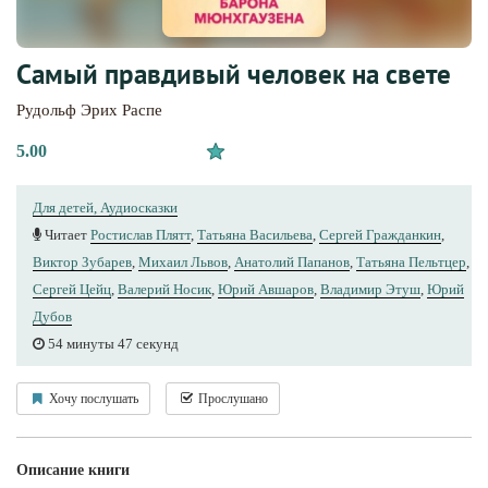
Самый правдивый человек на свете
Рудольф Эрих Распе
5.00
Для детей, Аудиосказки
Читает
Ростислав Плятт
,
Татьяна Васильева
,
Сергей Гражданкин
,
Виктор Зубарев
,
Михаил Львов
,
Анатолий Папанов
,
Татьяна Пельтцер
,
Сергей Цейц
,
Валерий Носик
,
Юрий Авшаров
,
Владимир Этуш
,
Юрий
Дубов
54 минуты 47 секунд
Хочу послушать
Прослушано
Описание книги