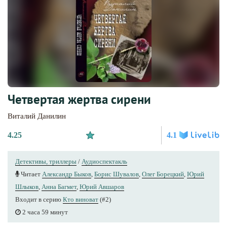
Четвертая жертва сирени
Виталий Данилин
4.25
4.1
Детективы, триллеры
/
Аудиоспектакль
Читает
Александр Быков
,
Борис Шувалов
,
Олег Борецкий
,
Юрий
Шлыков
,
Анна Багмет
,
Юрий Авшаров
Входит в серию
Кто виноват
(#2)
2 часа 59 минут