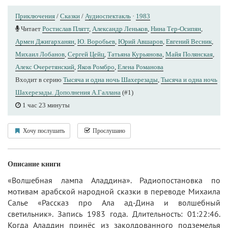
Приключения
/
Сказки
/
Аудиоспектакль
·
1983
Читает
Ростислав Плятт
,
Александр Леньков
,
Нина Тер-Осипян
,
Армен Джигарханян
,
Ю. Воробьев
,
Юрий Авшаров
,
Евгений Весник
,
Михаил Лобанов
,
Сергей Цейц
,
Татьяна Курьянова
,
Майя Полянская
,
Алекс Очеретянский
,
Яков Ромбро
,
Елена Романова
Входит в серию
Тысяча и одна ночь Шахерезады
,
Тысяча и одна ночь
Шахерезады. Дополнения А.Галлана
(#1)
1 час 23 минуты
Хочу послушать
Прослушано
Описание книги
«Волшебная лампа Аладдина». Радиопостановка по
мотивам арабской народной сказки в переводе Михаила
Салье «Рассказ про Ала ад-Дина и волшебный
светильник». Запись 1983 года. Длительность: 01:22:46.
Когда Аладдин принёс из заколдованного подземелья