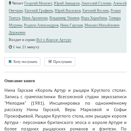
Читает
Георгий Менглет
,
Юрий Авшаров
,
Анатолий Гузенко
,
Алексей
Овечкин
,
Евгений Графкин
,
Юрий Васильев
,
Евгений Весник
,
Роман
Ткачук
,
Нина Архипова
,
Владимир Ушаков
,
Вера Харыбина
,
Тамара
Мурина
,
Родион Александров
,
Нина Гарская
,
Михаил Михайлович
Державин
Входит в серию
Всё о Короле Артуре
1 час 21 минуту
Хочу послушать
Прослушано
Описание книги
Нина Гарская «Король Артур и рыцари Круглого стола».
Запись с грампластинки Всесоюзной студии звукозаписи
"Мелодия" (1981). Инсценировка по одноимённому
рассказу Нины Гарской, Веры Марковой и Софьи
Прокофьевой. Рыцари Круглого стола, или рыцари короля
Артура - персонажи британского эпоса о короле Артуре и
более поздних рыцарских романов и фэнтези. По