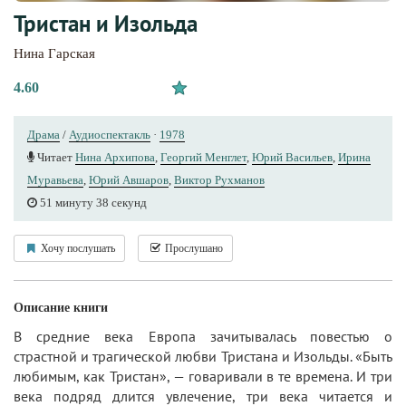
Тристан и Изольда
Нина Гарская
4.60
Драма
/
Аудиоспектакль
·
1978
Читает
Нина Архипова
,
Георгий Менглет
,
Юрий Васильев
,
Ирина
Муравьева
,
Юрий Авшаров
,
Виктор Рухманов
51 минуту 38 секунд
Хочу послушать
Прослушано
Описание книги
В средние века Европа зачитывалась повестью о
страстной и трагической любви Тристана и Изольды. «Быть
любимым, как Тристан», — говаривали в те времена. И три
века подряд длится увлечение, три века читается и