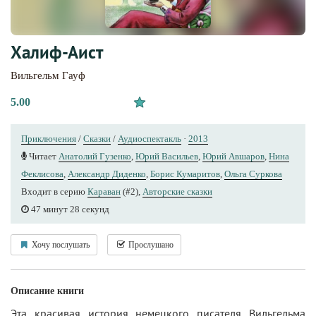
Халиф-Аист
Вильгельм Гауф
5.00
Приключения
/
Сказки
/
Аудиоспектакль
·
2013
Читает
Анатолий Гузенко
,
Юрий Васильев
,
Юрий Авшаров
,
Нина
Феклисова
,
Александр Диденко
,
Борис Кумаритов
,
Ольга Суркова
Входит в серию
Караван
(#2),
Авторские сказки
47 минут 28 секунд
Хочу послушать
Прослушано
Описание книги
Эта красивая история немецкого писателя Вильгельма