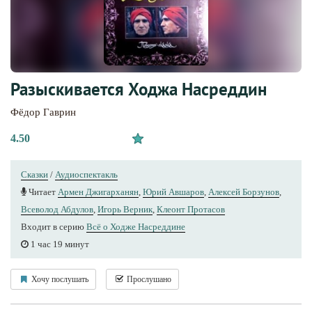
Разыскивается Ходжа Насреддин
Фёдор Гаврин
4.50
Сказки
/
Аудиоспектакль
Читает
Армен Джигарханян
,
Юрий Авшаров
,
Алексей Борзунов
,
Всеволод Абдулов
,
Игорь Верник
,
Клеонт Протасов
Входит в серию
Всё о Ходже Насреддине
1 час 19 минут
Хочу послушать
Прослушано