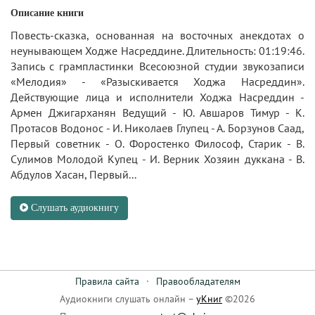
Описание книги
Повесть-сказка, основанная на восточных анекдотах о
неунывающем Ходже Насреддине. Длительность: 01:19:46.
Запись с грампластинки Всесоюзной студии звукозаписи
«Мелодия» - «Разыскивается Ходжа Насреддин».
Действующие лица и исполнители Ходжа Насреддин -
Армен Джигарханян Ведущий - Ю. Авшаров Тимур - К.
Протасов Водонос - И. Николаев Глупец - А. Борзунов Саад,
Первый советник - О. Форостенко Философ, Старик - В.
Сулимов Молодой Купец - И. Верник Хозяин дуккана - В.
Абдулов Хасан, Первый...
Слушать аудиокнигу
Правила сайта
·
Правообладателям
Аудиокниги слушать онлайн –
уКниг
©2026