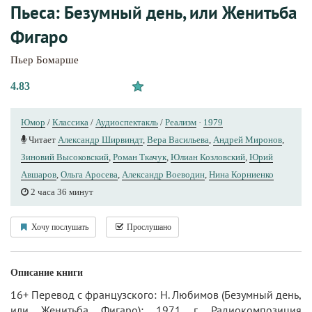
Пьеса: Безумный день, или Женитьба
Фигаро
Пьер Бомарше
4.83
Юмор
/
Классика
/
Аудиоспектакль
/
Реализм
·
1979
Читает
Александр Ширвиндт
,
Вера Васильева
,
Андрей Миронов
,
Зиновий Высоковский
,
Роман Ткачук
,
Юлиан Козловский
,
Юрий
Авшаров
,
Ольга Аросева
,
Александр Воеводин
,
Нина Корниенко
2 часа 36 минут
Хочу послушать
Прослушано
Описание книги
16+ Перевод с французского: Н. Любимов (Безумный день,
или Женитьба Фигаро); 1971 г. Радиокомпозиция