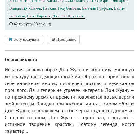
Козловский
,
Татьяна Васильева
,
Анатолий Гузенко
,
Юрий Авшаров
,
Владимир Ушаков
,
Наталья Голубенцева
,
Евгений Графкин
,
Вадим
Завьялов
,
Нина Гарская
,
Любовь Фруктина
42 минуты 28 секунд
Хочу послушать
Прослушано
Описание книги
Испания создала образ Дон Жуана и обогатила мировую
литературу последующих столетий. Образ этот привлекал к
себе внимание многих писателей, поэтов и музыкантов
прошлого. Да и теперь не утрачен интерес к Дон Жуану —
по-прежнему время от времени появляются новые версии
этой легенды. Загадка притяжения таится в самом образе
Дон Жуана, сочетающем в себе черты трудносоединимые.
С одной стороны, Дон Жуан — герой зла, с другой —
истинное творение красоты. Поэтому легенда носит
характер...