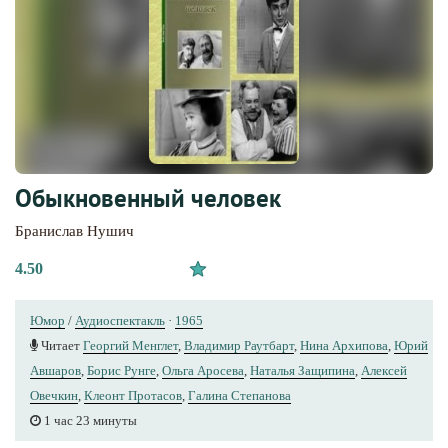
Обыкновенный человек
Бранислав Нушич
4.50
Юмор
/
Аудиоспектакль
·
1965
Читает
Георгий Менглет
,
Владимир Раутбарт
,
Нина Архипова
,
Юрий
Авшаров
,
Борис Рунге
,
Ольга Аросева
,
Наталья Защипина
,
Алексей
Овечкин
,
Клеонт Протасов
,
Галина Степанова
1 час 23 минуты