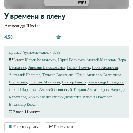
У времени в плену
Александр Штейн
4.50
Драма
/
Аудиоспектакль
·
1983
Читает
Юлиан Козловский
,
Юрий Васильев
,
Андрей Миронов
,
Вера
Васильева
,
Зиновий Высоковский
,
Роман Ткачук
,
Нина Архипова
,
Анатолий Папанов
,
Татьяна Васильева
,
Юрий Авшаров
,
Валентина
Шарыкина
,
Спартак Мишулин
,
Виктор Байков
,
Александр Воеводин
,
Лилия Шарапова
,
Алексей Левинский
,
Родион Александров
,
Надежда
Каратаева
,
Михаил Михайлович Державин
,
Клеонт Протасов
,
Владимир Козел
2 часа 11 минут
Хочу послушать
Прослушано