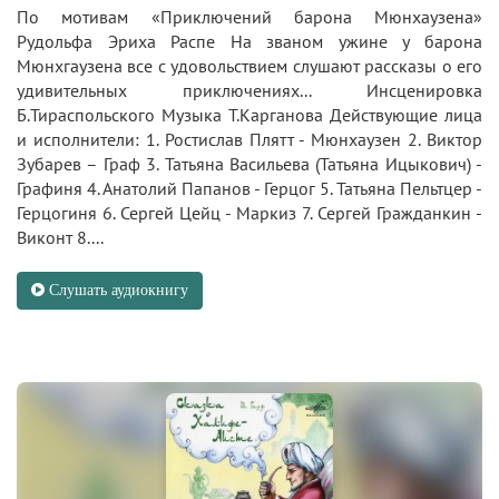
По мотивам «Приключений барона Мюнхаузена»
Рудольфа Эриха Распе На званом ужине у барона
Мюнхгаузена все с удовольствием слушают рассказы о его
удивительных приключениях... Инсценировка
Б.Тираспольского Музыка Т.Карганова Действующие лица
и исполнители: 1. Ростислав Плятт - Мюнхаузен 2. Виктор
Зубарев – Граф 3. Татьяна Васильева (Татьяна Ицыкович) -
Графиня 4. Анатолий Папанов - Герцог 5. Татьяна Пельтцер -
Герцогиня 6. Сергей Цейц - Маркиз 7. Сергей Гражданкин -
Виконт 8....
Слушать аудиокнигу