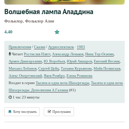
Волшебная лампа Аладдина
Фольклор
,
Фольклор Азии
4.40
Приключения
/
Сказки
/
Аудиоспектакль
·
1983
Читает
Ростислав Плятт
,
Александр Леньков
,
Нина Тер-Осипян
,
Армен Джигарханян
,
Ю. Воробьев
,
Юрий Авшаров
,
Евгений Весник
,
Михаил Лобанов
,
Сергей Цейц
,
Татьяна Курьянова
,
Майя Полянская
,
Алекс Очеретянский
,
Яков Ромбро
,
Елена Романова
Входит в серию
Тысяча и одна ночь Шахерезады
,
Тысяча и одна ночь
Шахерезады. Дополнения А.Галлана
(#1)
1 час 23 минуты
Хочу послушать
Прослушано