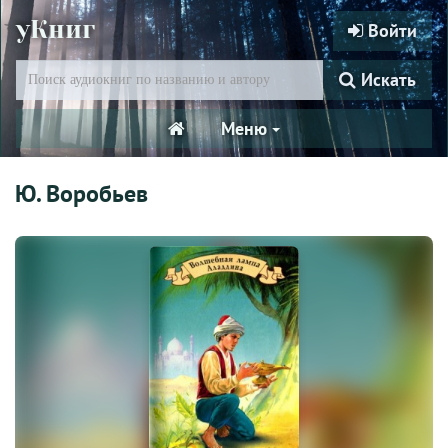
уКниг
Войти
Искать
Меню
Ю. Воробьев