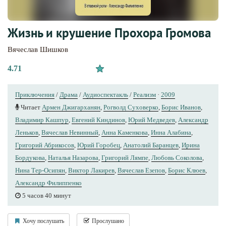
Жизнь и крушение Прохора Громова
Вячеслав Шишков
4.71
Приключения
/
Драма
/
Аудиоспектакль
/
Реализм
·
2009
Читает
Армен Джигарханян
,
Рогволд Суховерко
,
Борис Иванов
,
Владимир Кашпур
,
Евгений Киндинов
,
Юрий Медведев
,
Александр
Леньков
,
Вячеслав Невинный
,
Анна Каменкова
,
Инна Алабина
,
Григорий Абрикосов
,
Юрий Горобец
,
Анатолий Баранцев
,
Ирина
Бордукова
,
Наталья Назарова
,
Григорий Лямпе
,
Любовь Соколова
,
Нина Тер-Осипян
,
Виктор Лакирев
,
Вячеслав Езепов
,
Борис Клюев
,
Александр Филиппенко
5 часов 40 минут
Хочу послушать
Прослушано