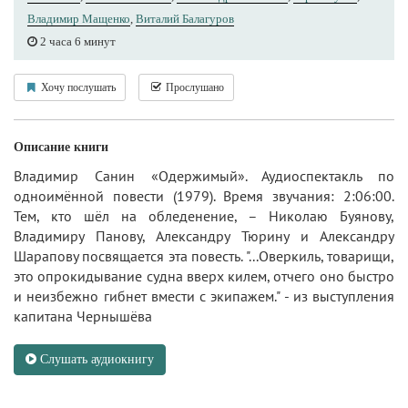
Владимир Мащенко
,
Виталий Балагуров
2 часа 6 минут
Хочу послушать
Прослушано
Описание книги
Владимир Санин «Одержимый». Аудиоспектакль по
одноимённой повести (1979). Время звучания: 2:06:00.
Тем, кто шёл на обледенение, – Николаю Буянову,
Владимиру Панову, Александру Тюрину и Александру
Шарапову посвящается эта повесть. "...Оверкиль, товарищи,
это опрокидывание судна вверх килем, отчего оно быстро
и неизбежно гибнет вмести с экипажем." - из выступления
капитана Чернышёва
Слушать аудиокнигу