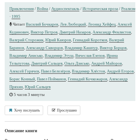
Приключения
/
Война
/
Аудиоспектакль
/
Историческая проза
/
Реализм
·
1995
Читает
Василий Бочкарев
,
Лев Любецкий
,
Леонид Хейфец
,
Алексей
Кудинович
,
Виктор Петров
,
Дмитрий Назаров
,
Александр Феклистов
,
Валерий Сторожик
,
Юрий Каюров
,
Геннадий Коротков
,
Валерий
Баринов
,
Александр Скворцов
,
Владимир Кашпур
,
Виктор Борцов
,
Владимир Анисько
,
Владимир Этуш
,
Вячеслав Езепов
,
Ирина
Тельпугова
,
Дмитрий Сальцев
,
Ольга Дзисько
,
Андрей Майоров
,
Алексей Горячев
,
Павел Белозёров
,
Владимир Хлёстов
,
Андрей Егоров
,
Борис Конный
,
Павел Пойманов
,
Геннадий Кочкожаров
,
Александр
Пряхин
,
Юрий Сальцев
5 часов 3 минуты
Хочу послушать
Прослушано
Описание книги