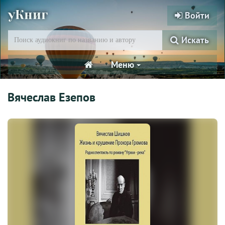
уКниг
Войти
Искать
Меню
Вячеслав Езепов