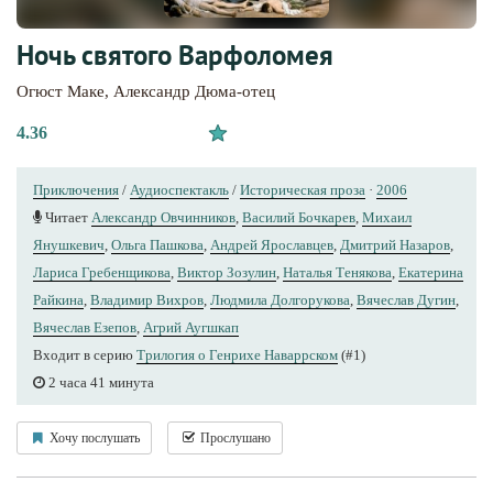
Ночь святого Варфоломея
Огюст Маке
,
Александр Дюма-отец
4.36
Приключения
/
Аудиоспектакль
/
Историческая проза
·
2006
Читает
Александр Овчинников
,
Василий Бочкарев
,
Михаил
Янушкевич
,
Ольга Пашкова
,
Андрей Ярославцев
,
Дмитрий Назаров
,
Лариса Гребенщикова
,
Виктор Зозулин
,
Наталья Тенякова
,
Екатерина
Райкина
,
Владимир Вихров
,
Людмила Долгорукова
,
Вячеслав Дугин
,
Вячеслав Езепов
,
Агрий Аугшкап
Входит в серию
Трилогия о Генрихе Наваррском
(#1)
2 часа 41 минута
Хочу послушать
Прослушано