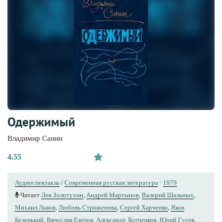
Одержимый
Владимир Санин
4.55
Аудиоспектакль
/
Современная русская литература
·
1979
Читает
Лев Золотухин
,
Андрей Мартынов
,
Валерий Шальных
,
Михаил Львов
,
Любовь Стриженова
,
Сергей Харченко
,
Яков
Беленький
,
Вячеслав Езепов
,
Александр Хотченков
,
Юрий Гусев
,