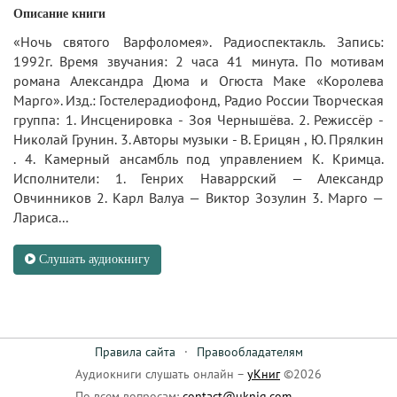
Описание книги
«Ночь святого Варфоломея». Радиоспектакль. Запись:
1992г. Время звучания: 2 часа 41 минута. По мотивам
романа Александра Дюма и Огюста Маке «Королева
Марго». Изд.: Гостелерадиофонд, Радио России Творческая
группа: 1. Инсценировка - Зоя Чернышёва. 2. Режиссёр -
Николай Грунин. 3. Авторы музыки - В. Ерицян , Ю. Прялкин
. 4. Камерный ансамбль под управлением К. Кримца.
Исполнители: 1. Генрих Наваррский — Александр
Овчинников 2. Карл Валуа — Виктор Зозулин 3. Марго —
Лариса...
Слушать аудиокнигу
Правила сайта
·
Правообладателям
Аудиокниги слушать онлайн –
уКниг
©2026
По всем вопросам:
contact@uknig.com