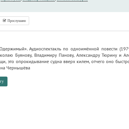
Прослушано
держимый». Аудиоспектакль по одноимённой повести (1979)
колаю Буянову, Владимиру Панову, Александру Тюрину и Ал
рищи, это опрокидывание судна вверх килем, отчего оно быстро
ана Чернышёва
гу