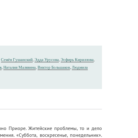
,
Семён Гушанский
,
Эдда Урусова
,
Эсфирь Кириллова
,
в
,
Наталия Малявина
,
Виктор Большаков
,
Людмила
ино Приоре. Житейские проблемы, то и дело
ения. «Суббота, воскресенье, понедельник».