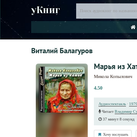
уКниг
Виталий Балагуров
Марья из Ха
Микола Копылович
4.50
Аудиоспектакль
·
197
Читает
Владимир С
37 минут 8 секунд
Хочу послушать