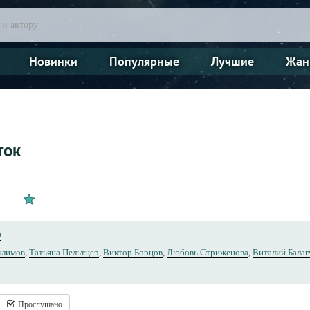
Новинки
Популярные
Лучшие
Жан
ток
9
улимов
,
Татьяна Пельтцер
,
Виктор Борцов
,
Любовь Стриженова
,
Виталий Балаг
Прослушано