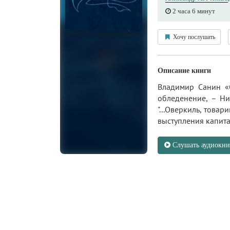
2 часа 6 минут
Хочу послушать
Описание книги
Владимир Санин «О
обледенение, – Ни
"...Оверкиль, това
выступления капит
Слушать аудиокни