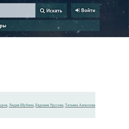
Войти
Искать
ры
уров
,
Лидия Шубина
,
Евдокия Урусова
,
Татьяна Алексеева