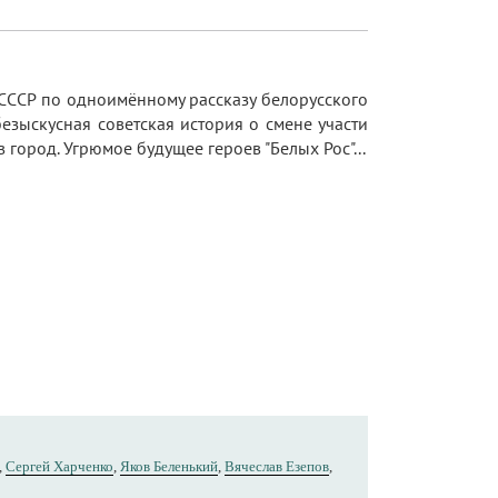
СССР по одноимённому рассказу белорусского
зыскусная советская история о смене участи
ород. Угрюмое будущее героев "Белых Рос"...
,
Сергей Харченко
,
Яков Беленький
,
Вячеслав Езепов
,