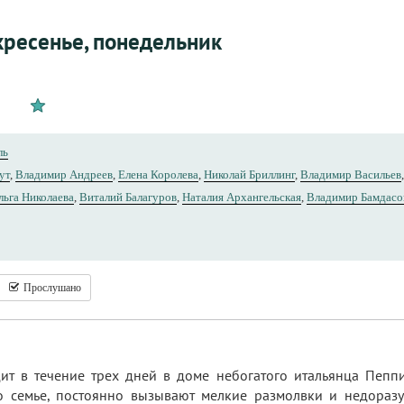
кресенье, понедельник
ль
ут
,
Владимир Андреев
,
Елена Королева
,
Николай Бриллинг
,
Владимир Васильев
льга Николаева
,
Виталий Балагуров
,
Наталия Архангельская
,
Владимир Бамдасо
Прослушано
ит в течение трех дней в доме небогатого итальянца Пепп
 семье, постоянно вызывают мелкие размолвки и недоразум