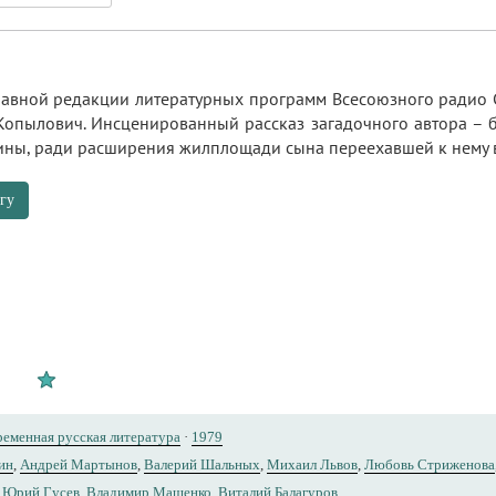
лавной редакции литературных программ Всесоюзного радио 
опылович. Инсценированный рассказ загадочного автора – бе
ы, ради расширения жилплощади сына переехавшей к нему в г
гу
еменная русская литература
·
1979
ин
,
Андрей Мартынов
,
Валерий Шальных
,
Михаил Львов
,
Любовь Стриженова
,
Юрий Гусев
,
Владимир Мащенко
,
Виталий Балагуров