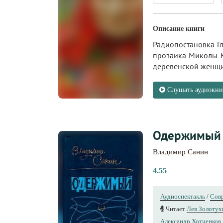
Описание книги
Радиопостановка Г
прозаика Миколы К
деревенской женщин
Слушать аудиокни
Одержимый
Владимир Санин
4.55
Аудиоспектакль
/
Совр
Читает
Лев Золотух
Александр Хотченков