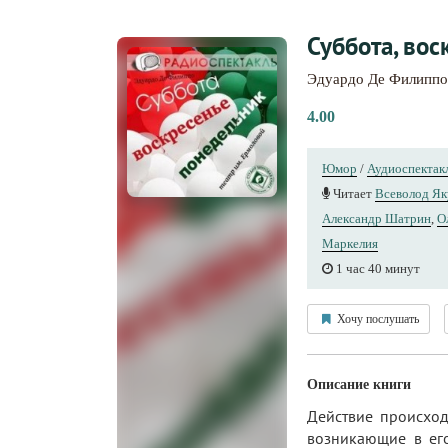
Суббота, вос
Эдуардо Де Филиппо
4.00
Юмор
/
Аудиоспектак
Читает
Всеволод Як
Александр Шатрин
,
О
Маркелия
1 час 40 минут
Хочу послушать
Описание книги
Действие происход
возникающие в его