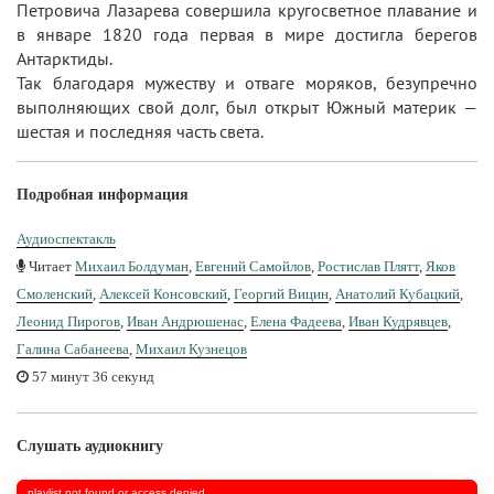
Петровича Лазарева совершила кругосветное плавание и
в январе 1820 года первая в мире достигла берегов
Антарктиды.
Так благодаря мужеству и отваге моряков, безупречно
выполняющих свой долг, был открыт Южный материк —
шестая и последняя часть света.
Подробная информация
Аудиоспектакль
Читает
Михаил Болдуман
,
Евгений Самойлов
,
Ростислав Плятт
,
Яков
Смоленский
,
Алексей Консовский
,
Георгий Вицин
,
Анатолий Кубацкий
,
Леонид Пирогов
,
Иван Андрюшенас
,
Елена Фадеева
,
Иван Кудрявцев
,
Галина Сабанеева
,
Михаил Кузнецов
57 минут 36 секунд
Слушать аудиокнигу
playlist not found or access denied