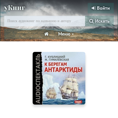
уКниг
Войти
Искать
Меню