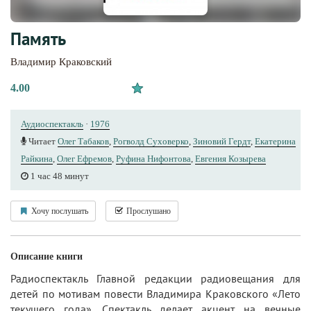
Память
Владимир Краковский
4.00
Аудиоспектакль
·
1976
Читает
Олег Табаков
,
Рогволд Суховерко
,
Зиновий Гердт
,
Екатерина
Райкина
,
Олег Ефремов
,
Руфина Нифонтова
,
Евгения Козырева
1 час 48 минут
Хочу послушать
Прослушано
Описание книги
Радиоспектакль Главной редакции радиовещания для
детей по мотивам повести Владимира Краковского «Лето
текущего года». Спектакль делает акцент на вечные