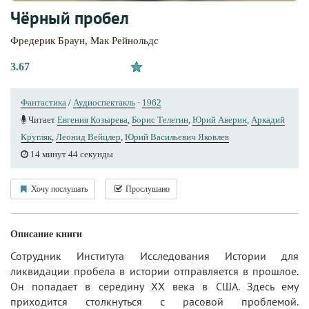
Чёрный пробел
Фредерик Браун
,
Мак Рейнольдс
3.67
Фантастика
/
Аудиоспектакль
·
1962
Читает
Евгения Козырева
,
Борис Телегин
,
Юрий Аверин
,
Аркадий
Кругляк
,
Леонид Вейцлер
,
Юрий Вacильeвич Яковлев
14 минут 44 секунды
Хочу послушать
Прослушано
Описание книги
Сотрудник Института Исследования Истории для
ликвидации пробела в истории отправляется в прошлое.
Он попадает в середину ХХ века в США. Здесь ему
приходится столкнуться с расовой проблемой.