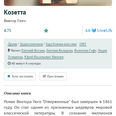
Козетта
Виктор Гюго
4.75
4.6
Драма
/
Аудиоспектакль
/
Зарубежная классика
·
1981
Читает
Евгений Весник
,
Евгения Козырева
,
Валентин Гафт
,
Лидия
Толмачева
,
Юрий Вacильeвич Яковлев
46 минут 4 секунды
Хочу послушать
Прослушано
Описание книги
Роман Виктора Гюго "Отверженные" был завершен в 1861
году. Он стал одним из признанных шедевров мировой
классической литературы. В сознание миллионов