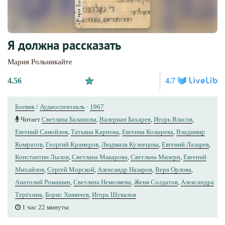
Я должна рассказать
Мария Рольникайте
4.56
4.7
Боевик
/
Аудиоспектакль
·
1967
Читает
Светлана Балашова
,
Валериан Бахарев
,
Игорь Власов
,
Евгений Самойлов
,
Татьяна Карпова
,
Евгения Козырева
,
Владимир
Комратов
,
Георгий Крамеров
,
Людмила Кузнецова
,
Евгений Лазарев
,
Константин Лылов
,
Светлана Макарова
,
Светлана Мизери
,
Евгений
Михайлов
,
Сергей Морской
,
Александр Назаров
,
Вера Орлова
,
Анатолий Ромашин
,
Светлана Немоляева
,
Женя Солдатов
,
Александра
Терёхина
,
Борис Химичев
,
Игорь Шувалов
1 час 22 минуты