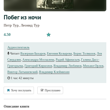
Побег из ночи
Петр Тур
,
Леонид Тур
4.50
Аудиоспектакль
Читает
Валериан Бахарев
,
Евгения Козырева
,
Борис Толмазов
,
Лев
Свердлин
,
Александра Москалева
,
Радий Афанасьев
,
Галина Дасс-
Григорьева
,
Григорий Кириллов
,
Владимир Любимов
,
Михаил Орлов
,
Виктор Латышевский
,
Владимир Клеймихин
1 час 42 минуты
Хочу послушать
Прослушано
Описание книги