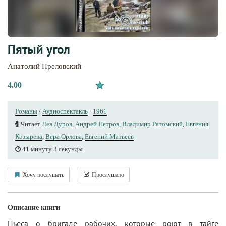
Пятый угол
Анатолий Преловский
4.00
Романы
/
Аудиоспектакль
·
1961
Читает
Лев Дуров
,
Андрей Петров
,
Владимир Ратомский
,
Евгения
Козырева
,
Вера Орлова
,
Евгений Матвеев
41 минуту 3 секунды
Хочу послушать
Прослушано
Описание книги
Пьеса о бригаде рабочих, которые роют в тайге