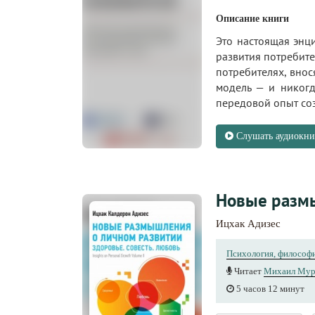
Описание книги
Это настоящая энц
развития потребите
потребителях, внос
модель — и никогд
передовой опыт соз
Слушать аудиокни
Новые разм
Ицхак Адизес
Психология, философ
Читает
Михаил Мур
5 часов 12 минут