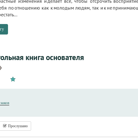
астные изменения и делает всё, чтобы отсрочить восприятие
бя по отношению как к молодым людям, так и к не принимающ
стать...
гу
тольная книга основателя
ф
заков
Прослушано