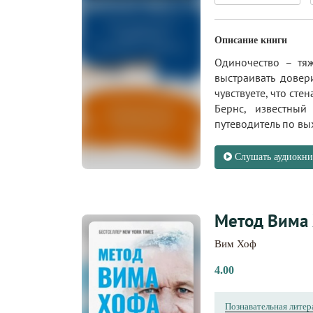
Описание книги
Одиночество – тя
выстраивать довер
чувствуете, что ст
Бернс, известный
путеводитель по вых
Слушать аудиокни
Метод Вима 
Вим Хоф
4.00
Познавательная литер