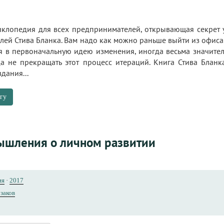
иклопедия для всех предпринимателей, открывающая секрет
лей Стива Бланка. Вам надо как можно раньше выйти из офиса
я в первоначальную идею изменения, иногда весьма значител
а не прекращать этот процесс итераций. Книга Стива Блан
дания...
гу
ышления о личном развитии
ия
·
2017
заков