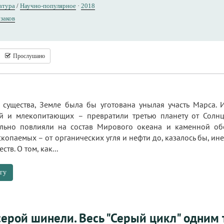
атура
/
Научно-популярное
·
2018
заков
Прослушано
существа, Земле была бы уготована унылая участь Марса.
ий и млекопитающих – превратили третью планету от Сол
ельно повлияли на состав Мирового океана и каменной об
копаемых – от органических угля и нефти до, казалось бы, ине
тв. О том, как...
гу
серой шинели. Весь "Серый цикл" одним