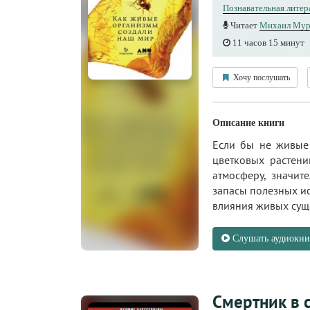
Познавательная литер
Читает
Михаил Мур
11 часов 15 минут
Хочу послушать
Описание книги
Если бы не живые 
цветковых растен
атмосферу, значит
запасы полезных ис
влияния живых сущес
Слушать аудиокни
Смертник в 