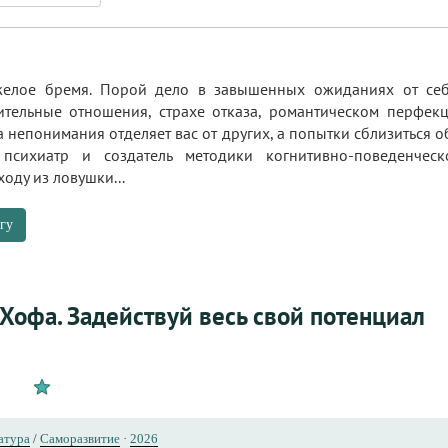
желое бремя. Порой дело в завышенных ожиданиях от себ
ительные отношения, страхе отказа, романтическом перфе
ена непонимания отделяет вас от других, а попытки сблизитьс
 психиатр и создатель методики когнитивно-поведенческ
оду из ловушки...
гу
Хофа. Задействуй весь свой потенциал
атура
/
Саморазвитие
·
2026