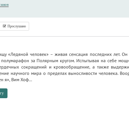
заков
Прослушано
щу «Ледяной человек» – живая сенсация последних лет. Он
 полумарафон за Полярным кругом. Испытывая на себе мощн
сердечных сокращений и кровообращение, а также выдержи
ение научного мира о пределах выносливости человека. Во
н я», Вим Хоф...
гу