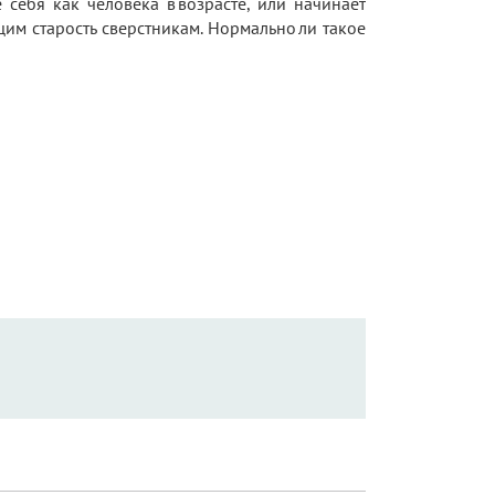
 себя как человека в возрасте, или начинает
им старость сверстникам. Нормально ли такое