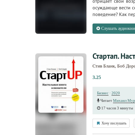
отрицает свои возр
осуждающе вести се
поведение? Как пере
Слушать аудиокни
Стартап. Нас
Стив Бланк
,
Боб Дор
3.25
Бизнес
·
2020
Читает
Михаил Мур
17 часов 3 минуты
Хочу послушать