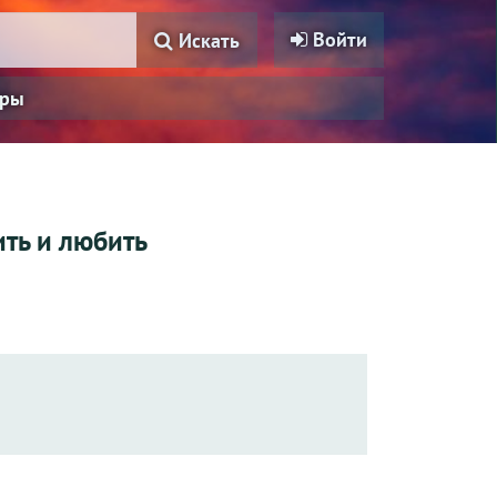
Войти
Искать
ры
ить и любить