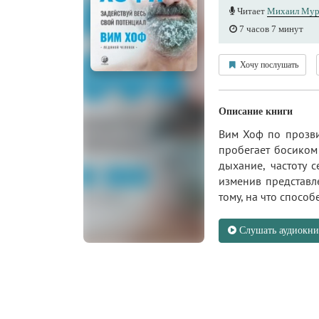
Читает
Михаил Мур
7 часов 7 минут
Хочу послушать
Описание книги
Вим Хоф по прозви
пробегает босиком
дыхание, частоту 
изменив представл
тому, на что способе
Слушать аудиокни