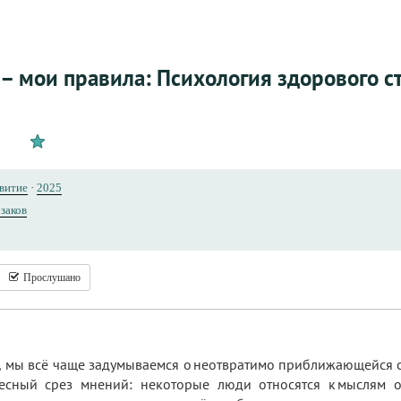
 – мои правила: Психология здорового с
витие
·
2025
заков
Прослушано
, мы всё чаще задумываемся о неотвратимо приближающейся ст
есный срез мнений: некоторые люди относятся к мыслям о 