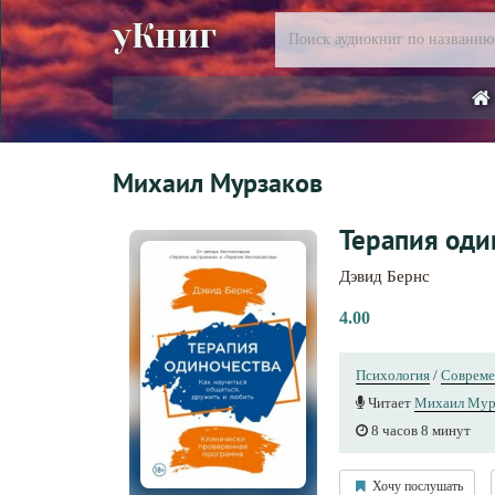
уКниг
Михаил Мурзаков
Терапия оди
Дэвид Бернс
4.00
Психология
/
Совреме
Читает
Михаил Мур
8 часов 8 минут
Хочу послушать