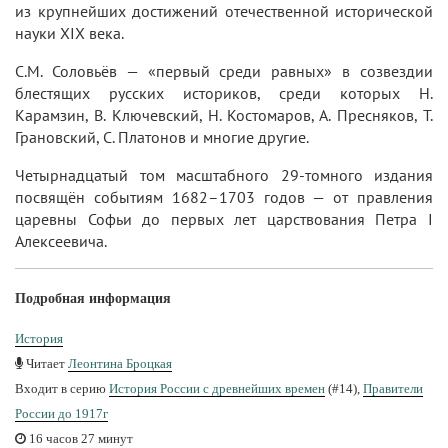
из крупнейших достижений отечественной исторической
науки XIX века.
С.М. Соловьёв — «первый среди равных» в созвездии
блестящих русских историков, среди которых Н.
Карамзин, В. Ключевский, Н. Костомаров, А. Пресняков, Т.
Грановский, С. Платонов и многие другие.
Четырнадцатый том масштабного 29-томного издания
посвящён событиям 1682–1703 годов — от правления
царевны Софьи до первых лет царствования Петра I
Алексеевича.
Подробная информация
История
Читает
Леонтина Броцкая
Входит в серию
История России с древнейших времен
(#14),
Правители
России до 1917г
16 часов 27 минут