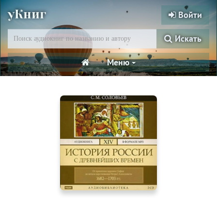
уКниг
Войти
Искать
Меню