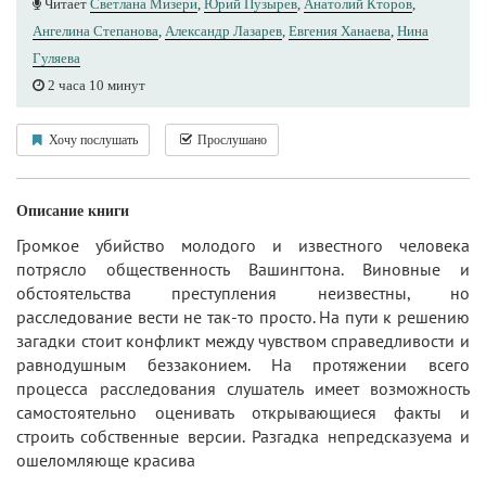
Читает
Светлана Мизери
,
Юрий Пузырев
,
Анатолий Кторов
,
Ангелина Степанова
,
Александр Лазарев
,
Евгения Ханаева
,
Нина
Гуляева
2 часа 10 минут
Хочу послушать
Прослушано
Описание книги
Громкое убийство молодого и известного человека
потрясло общественность Вашингтона. Виновные и
обстоятельства преступления неизвестны, но
расследование вести не так-то просто. На пути к решению
загадки стоит конфликт между чувством справедливости и
равнодушным беззаконием. На протяжении всего
процесса расследования слушатель имеет возможность
самостоятельно оценивать открывающиеся факты и
строить собственные версии. Разгадка непредсказуема и
ошеломляюще красива