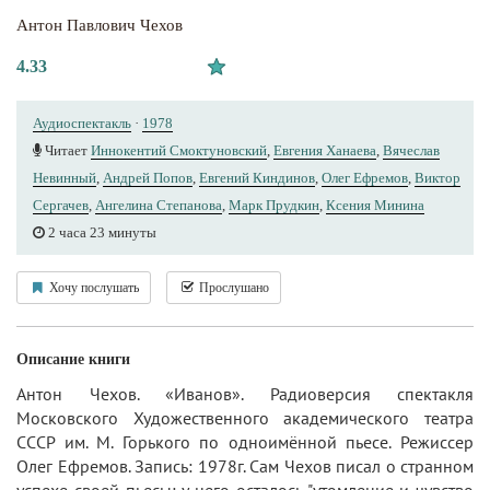
Антон Павлович Чехов
4.33
Аудиоспектакль
·
1978
Читает
Иннокентий Смоктуновский
,
Евгения Ханаева
,
Вячеслав
Невинный
,
Андрей Попов
,
Евгений Киндинов
,
Олег Ефремов
,
Виктор
Сергачев
,
Ангелина Степанова
,
Марк Прудкин
,
Ксения Минина
2 часа 23 минуты
Хочу послушать
Прослушано
Описание книги
Антон Чехов. «Иванов». Радиоверсия спектакля
Московского Художественного академического театра
СССР им. М. Горького по одноимённой пьесе. Режиссер
Олег Ефремов. Запись: 1978г. Сам Чехов писал о странном
успехе своей пьесы: у него осталось "утомление и чувство