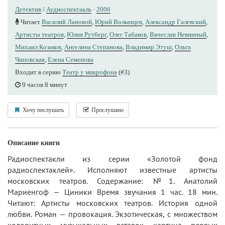
Детектив
/
Аудиоспектакль
·
2006
Читает
Василий Лановой
,
Юрий Волынцев
,
Александр Галевский
,
Артисты теaтров
,
Юлия Рутберг
,
Олег Табаков
,
Вячеслав Невинный
,
Михаил Козаков
,
Ангелина Степанова
,
Владимир Этуш
,
Ольга
Чиповская
,
Елена Семенова
Входит в серию
Театр у микрофона
(#3)
9 часов 8 минут
Хочу послушать
Прослушано
Описание книги
Радиоспектакли из серии «Золотой фонд
радиоспектаклей». Исполняют известные артисты
московских театров. Содержание: №1. Анатолий
Мариенгоф — Циники Время звучания 1 час. 18 мин.
Читают: Артисты московских театров. История одной
любви. Роман — провокация. Экзотическая, с множеством