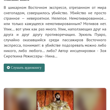
В шикарном Восточном экспрессе, отрезанном от мира
снегопадом, совершилось убийство. Убийство не просто
странное — невероятное. Нелепое. Немотивированное…
или только кажущееся немотивированным? Мотивов нет.
Улик… вот улик как раз много. Улик, наползающих друг на
друга и друг другу противоречащих. Эркюль Пуаро,
случайно оказавшийся среди пассажиров Восточного
экспресса, понимает: в убийстве подозревать можно либо
никого, либо любого… либо? Автор инсценировки - Зоя
Сироткина Режиссеры - Нина...
Слушать аудиокнигу