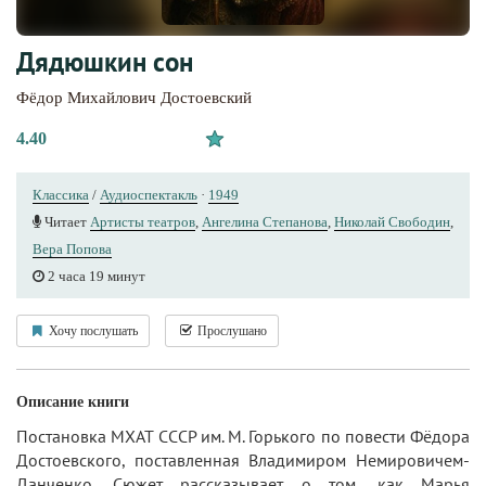
Дядюшкин сон
Фёдор Михайлович Достоевский
4.40
Классика
/
Аудиоспектакль
·
1949
Читает
Артисты теaтров
,
Ангелина Степанова
,
Николай Свободин
,
Вера Попова
2 часа 19 минут
Хочу послушать
Прослушано
Описание книги
Постановка МХАТ СССР им. М. Горького по повести Фёдора
Достоевского, поставленная Владимиром Немировичем-
Данченко. Сюжет рассказывает о том, как Марья