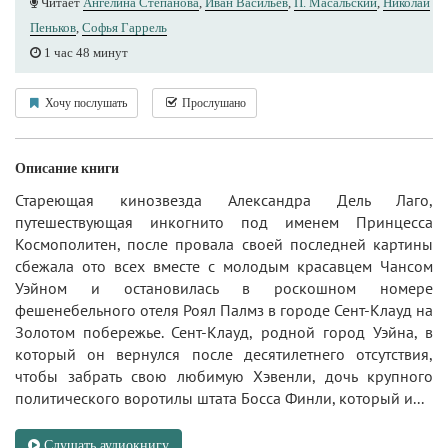
Читает
Ангелина Степанова
,
Иван Васильев
,
П. Масальский
,
Николай
Пеньков
,
Софья Гаррель
1 час 48 минут
Хочу послушать
Прослушано
Описание книги
Стареющая кинозвезда Александра Дель Лаго,
путешествующая инкогнито под именем Принцесса
Космополитен, после провала своей последней картины
сбежала ото всех вместе с молодым красавцем Чансом
Уэйном и остановилась в роскошном номере
фешенебельного отеля Роял Палмз в городе Сент-Клауд на
Золотом побережье. Сент-Клауд, родной город Уэйна, в
который он вернулся после десятилетнего отсутствия,
чтобы забрать свою любимую Хэвенли, дочь крупного
политического воротилы штата Босса Финли, который и...
Слушать аудиокнигу