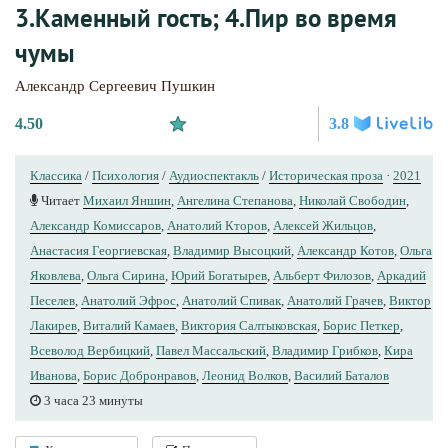
3.Каменный гость; 4.Пир во время
чумы
Александр Сергеевич Пушкин
4.50
3.8
Классика
/
Психология
/
Аудиоспектакль
/
Историческая проза
·
2021
Читает
Михаил Яншин
,
Ангелина Степанова
,
Николай Свободин
,
Александр Комиссаров
,
Анатолий Кторов
,
Алексей Жильцов
,
Анастасия Георгиевская
,
Владимир Высоцкий
,
Александр Котов
,
Ольга
Яковлева
,
Ольга Сирина
,
Юрий Богатырев
,
Альберт Филозов
,
Аркадий
Песелев
,
Анатолий Эфрос
,
Анатолий Спивак
,
Анатолий Грачев
,
Виктор
Лакирев
,
Виталий Камаев
,
Виктория Салтыковская
,
Борис Петкер
,
Всеволод Вербицкий
,
Павел Массальский
,
Владимир Грибков
,
Кира
Иванова
,
Борис Добронравов
,
Леонид Волков
,
Василий Баталов
3 часа 23 минуты