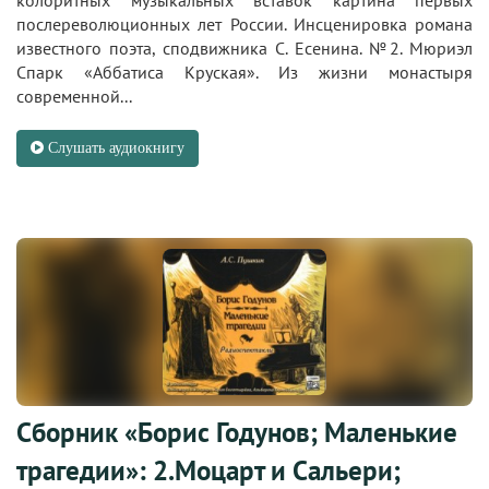
колоритных музыкальных вставок картина первых
послереволюционных лет России. Инсценировка романа
известного поэта, сподвижника С. Есенина. №2. Мюриэл
Спарк «Аббатиса Круская». Из жизни монастыря
современной...
Слушать аудиокнигу
Сборник «Борис Годунов; Маленькие
трагедии»: 2.Моцарт и Сальери;