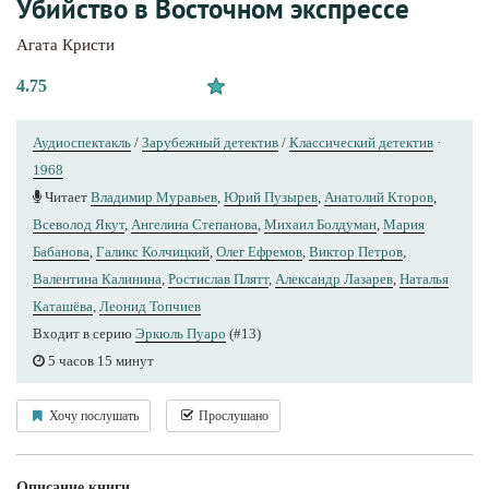
Убийство в Восточном экспрессе
Агата Кристи
4.75
Аудиоспектакль
/
Зарубежный детектив
/
Классический детектив
·
1968
Читает
Владимир Муравьев
,
Юрий Пузырев
,
Анатолий Кторов
,
Всеволод Якут
,
Ангелина Степанова
,
Михаил Болдуман
,
Мария
Бабанова
,
Галикс Колчицкий
,
Олег Ефремов
,
Виктор Петров
,
Валентина Калинина
,
Ростислав Плятт
,
Александр Лазарев
,
Наталья
Каташёва
,
Леонид Топчиев
Входит в серию
Эркюль Пуаро
(#13)
5 часов 15 минут
Хочу послушать
Прослушано
Описание книги