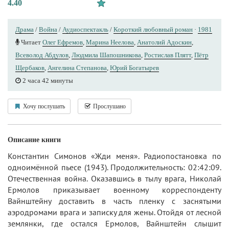
4.40
Драма
/
Война
/
Аудиоспектакль
/
Короткий любовный роман
·
1981
Читает
Олег Ефремов
,
Марина Неелова
,
Анатолий Адоскин
,
Всеволод Абдулов
,
Людмила Шапошникова
,
Ростислав Плятт
,
Пётр
Щербаков
,
Ангелина Степанова
,
Юрий Богатырев
2 часа 42 минуты
Хочу послушать
Прослушано
Описание книги
Константин Симонов «Жди меня». Радиопостановка по
одноимённой пьесе (1943). Продолжительность: 02:42:09.
Отечественная война. Оказавшись в тылу врага, Николай
Ермолов приказывает военному корреспонденту
Вайнштейну доставить в часть пленку с заснятыми
аэродромами врага и записку для жены. Отойдя от лесной
землянки, где остался Ермолов, Вайнштейн слышит