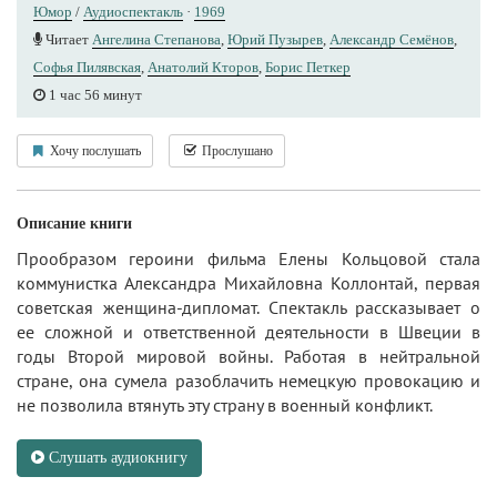
Юмор
/
Аудиоспектакль
·
1969
Читает
Ангелина Степанова
,
Юрий Пузырев
,
Александр Семёнов
,
Софья Пилявская
,
Анатолий Кторов
,
Борис Петкер
1 час 56 минут
Хочу послушать
Прослушано
Описание книги
Прообразом героини фильма Елены Кольцовой стала
коммунистка Александра Михайловна Коллонтай, первая
советская женщина-дипломат. Спектакль рассказывает о
ее сложной и ответственной деятельности в Швеции в
годы Второй мировой войны. Работая в нейтральной
стране, она сумела разоблачить немецкую провокацию и
не позволила втянуть эту страну в военный конфликт.
Слушать аудиокнигу