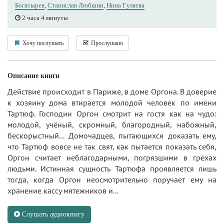
Богатырев
,
Станислав Любшин
,
Нина Гуляева
2 часа 4 минуты
Хочу послушать
Прослушано
Описание книги
Действие происходит в Париже, в доме Оргона. В доверие
к хозяину дома втирается молодой человек по имени
Тартюф. Господин Оргон смотрит на гостя как на чудо:
молодой, учёный, скромный, благородный, набожный,
бескорыстный... Домочадцев, пытающихся доказать ему,
что Тартюф вовсе не так свят, как пытается показать себя,
Оргон считает неблагодарными, погрязшими в грехах
людьми. Истинная сущность Тартюфа проявляется лишь
тогда, когда Оргон неосмотрительно поручает ему на
хранение кассу мятежников и...
Слушать аудиокнигу