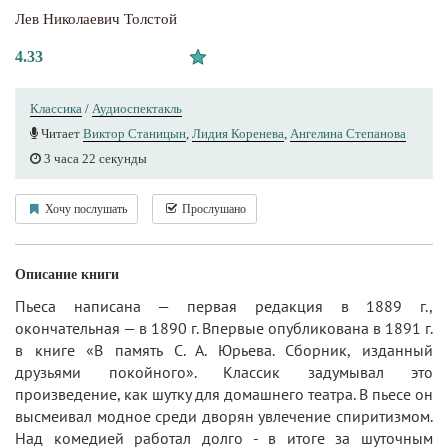
Лев Николаевич Толстой
4.33
Классика
/
Аудиоспектакль
Читает
Виктор Станицын
,
Лидия Коренева
,
Ангелина Степанова
3 часа 22 секунды
Хочу послушать
Прослушано
Описание книги
Пьеса написана — первая редакция в 1889 г.,
окончательная — в 1890 г. Впервые опубликована в 1891 г.
в книге «В память С. А. Юрьева. Сборник, изданный
друзьями покойного». Классик задумывал это
произведение, как шутку для домашнего театра. В пьесе он
высмеивал модное среди дворян увлечение спиритизмом.
Над комедией работал долго - в итоге за шуточным