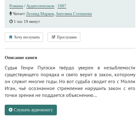
Романы
/
Аудиоспектакль
·
1987
Читает
Леонид Марков
,
Ангелина Степанова
1 час 19 минут
Хочу послушать
Прослушано
Описание книги
Судья Генри Пулэски твёрдо уверен в незыблемости
существующего порядка и свято верит в закон, которому
он служит многие годы. Но вот судьба сводит его с Молли
Иган, чьё осознанное стремление нарушить закон с его
точки зрения не поддается объяснению…
Слушать аудиокнигу