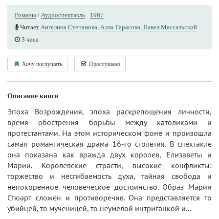
Романы
/
Аудиоспектакль
·
1967
Читает
Ангелина Степанова
,
Алла Тарасова
,
Павел Массальский
3 часа
Хочу послушать
Прослушано
Описание книги
Эпоха Возрождения, эпоха раскрепощения личности,
время обострения борьбы между католиками и
протестантами. На этом историческом фоне и произошла
самая романтическая драма 16-го столетия. В спектакле
она показана как вражда двух королев, Елизаветы и
Марии. Королевские страсти, высокие конфликты:
торжество и несгибаемость духа, тайная свобода и
непокоренное человеческое достоинство. Образ Марии
Стюарт сложен и противоречив. Она представляется то
убийцей, то мученицей, то неумелой интриганкой и...