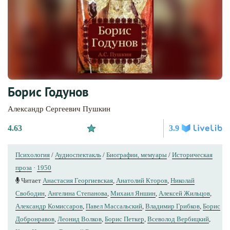
Борис Годунов
Александр Сергеевич Пушкин
4.63
3.9
Психология
/
Аудиоспектакль
/
Биографии, мемуары
/
Историческая
проза
·
1950
Читает
Анастасия Георгиевская
,
Анатолий Кторов
,
Николай
Свободин
,
Ангелина Степанова
,
Михаил Яншин
,
Алексей Жильцов
,
Александр Комиссаров
,
Павел Массальский
,
Владимир Грибков
,
Борис
Добронравов
,
Леонид Волков
,
Борис Петкер
,
Всеволод Вербицкий
,