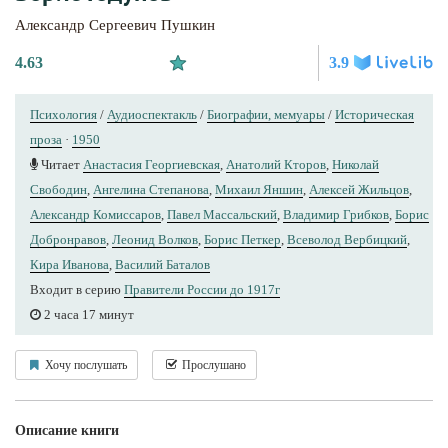
Александр Сергеевич Пушкин
4.63
3.9
Психология
/
Аудиоспектакль
/
Биографии, мемуары
/
Историческая
проза
·
1950
Читает
Анастасия Георгиевская
,
Анатолий Кторов
,
Николай
Свободин
,
Ангелина Степанова
,
Михаил Яншин
,
Алексей Жильцов
,
Александр Комиссаров
,
Павел Массальский
,
Владимир Грибков
,
Борис
Добронравов
,
Леонид Волков
,
Борис Петкер
,
Всеволод Вербицкий
,
Кира Иванова
,
Василий Баталов
Входит в серию
Правители России до 1917г
2 часа 17 минут
Хочу послушать
Прослушано
Описание книги