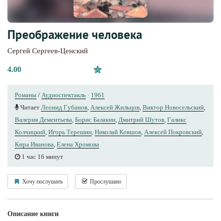
Преображение человека
Сергей Сергеев-Ценский
4.00
Романы
/
Аудиоспектакль
·
1961
Читает
Леонид Губанов
,
Алексей Жильцов
,
Виктор Новосельский
,
Валерия Дементьева
,
Борис Балакин
,
Дмитрий Шутов
,
Галикс
Колчицкий
,
Игорь Терешин
,
Николай Ковшов
,
Алексей Покровский
,
Кира Иванова
,
Елена Хромова
1 час 16 минут
Хочу послушать
Прослушано
Описание книги