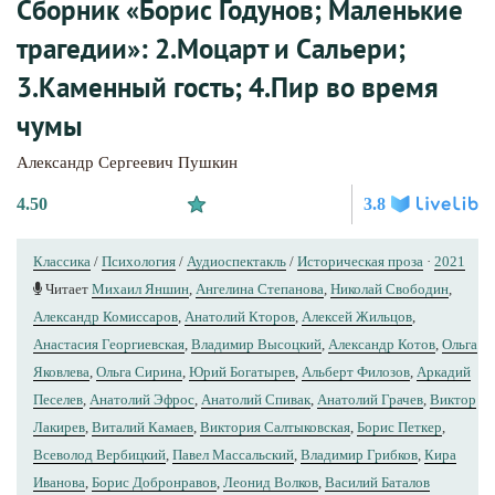
Сборник «Борис Годунов; Маленькие
трагедии»: 2.Моцарт и Сальери;
3.Каменный гость; 4.Пир во время
чумы
Александр Сергеевич Пушкин
4.50
3.8
Классика
/
Психология
/
Аудиоспектакль
/
Историческая проза
·
2021
Читает
Михаил Яншин
,
Ангелина Степанова
,
Николай Свободин
,
Александр Комиссаров
,
Анатолий Кторов
,
Алексей Жильцов
,
Анастасия Георгиевская
,
Владимир Высоцкий
,
Александр Котов
,
Ольга
Яковлева
,
Ольга Сирина
,
Юрий Богатырев
,
Альберт Филозов
,
Аркадий
Песелев
,
Анатолий Эфрос
,
Анатолий Спивак
,
Анатолий Грачев
,
Виктор
Лакирев
,
Виталий Камаев
,
Виктория Салтыковская
,
Борис Петкер
,
Всеволод Вербицкий
,
Павел Массальский
,
Владимир Грибков
,
Кира
Иванова
,
Борис Добронравов
,
Леонид Волков
,
Василий Баталов