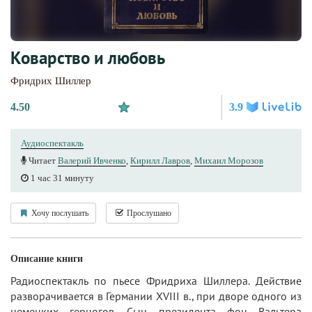
Коварство и любовь
Фридрих Шиллер
4.50
3.9
Аудиоспектакль
Читает
Валерий Ивченко
,
Кирилл Лавров
,
Михаил Морозов
1 час 31 минуту
Хочу послушать
Прослушано
Описание книги
Радиоспектакль по пьесе Фридриха Шиллера. Действие
разворачивается в Германии XVIII в., при дворе одного из
немецких герцогов. Сын президента фон Вальтера