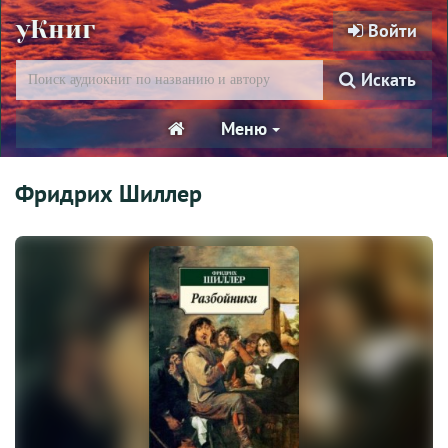
уКниг
Войти
Искать
Меню
Фридрих Шиллер