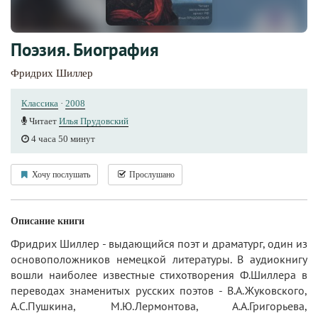
Поэзия. Биография
Фридрих Шиллер
Классика
·
2008
Читает
Илья Прудовский
4 часа 50 минут
Хочу послушать
Прослушано
Описание книги
Фридрих Шиллер - выдающийся поэт и драматург, один из
основоположников немецкой литературы. В аудиокнигу
вошли наиболее известные стихотворения Ф.Шиллера в
переводах знаменитых русских поэтов - В.А.Жуковского,
А.С.Пушкина, М.Ю.Лермонтова, А.А.Григорьева,