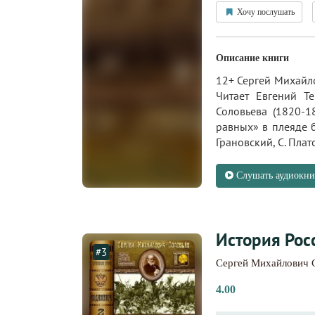
Хочу послушать
Описание книги
12+ Сергей Михайло
Читает Евгений Те
Соловьева (1820-1
равных» в плеяде б
Грановский, С. Плато
Слушать аудиокни
История Росс
#3
Сергей Михайлович 
4.00