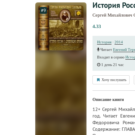
История Рос
#9
Сергей Михайлович 
4.33
История
·
2014
Читает
Евгений Тер
Входит в серию
Истор
1 день 21 час
Хочу послушать
Описание книги
12+ Сергей Михайл
год. Читает Евге
Федоровича Роман
Содержание: ГЛАВА