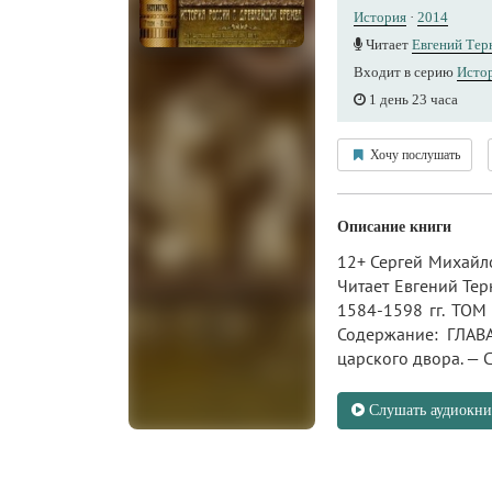
История
·
2014
Читает
Евгений Тер
Входит в серию
Истор
1 день 23 часа
Хочу послушать
Описание книги
12+ Сергей Михайло
Читает Евгений Те
1584-1598 гг. ТОМ
Содержание: ГЛАВА
царского двора. — Со
Слушать аудиокни