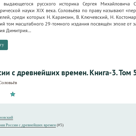
д выдающегося русского историка Сергея Михайловича 
орической науки XIX века. Соловьёва по праву называют «п
елей, среди которых Н. Карамзин, В. Ключевский, Н. Костомаро
етий том масштабного 29-томного издания посвящён эпохе от
ия Димитрия...
гу
ии с древнейших времен. Книга-3. Том 5
Соловьёв
новский
ия России с древнейших времен
(#5)