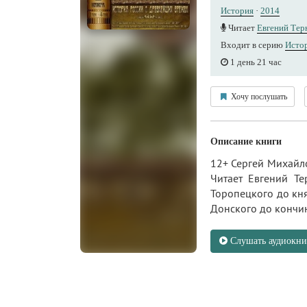
История
·
2014
Читает
Евгений Тер
Входит в серию
Истор
1 день 21 час
Хочу послушать
Описание книги
12+ Сергей Михайло
Читает Евгений Т
Торопецкого до кн
Донского до кончин
Слушать аудиокни