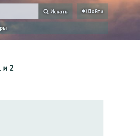
Войти
Искать
ры
 и 2