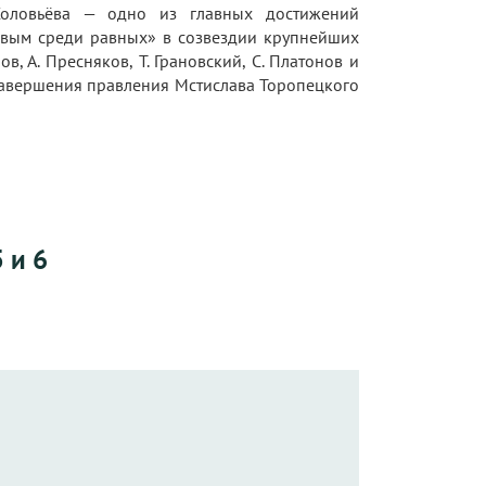
Соловьёва — одно из главных достижений
ервым среди равных» в созвездии крупнейших
в, А. Пресняков, Т. Грановский, С. Платонов и
 завершения правления Мстислава Торопецкого
 и 6