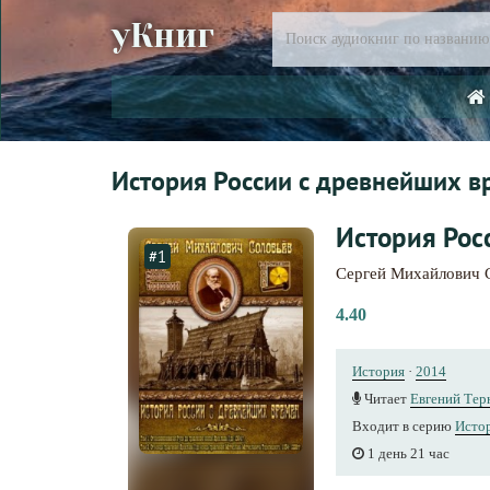
уКниг
История России с древнейших в
История Росс
#1
Сергей Михайлович 
4.40
История
·
2014
Читает
Евгений Тер
Входит в серию
Истор
1 день 21 час