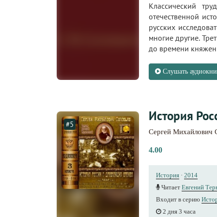
Классический тру
отечественной ист
русских исследоват
многие другие. Тр
до времени княжен
Слушать аудиокни
История Росс
#5
Сергей Михайлович 
4.00
История
·
2014
Читает
Евгений Тер
Входит в серию
Истор
2 дня 3 часа