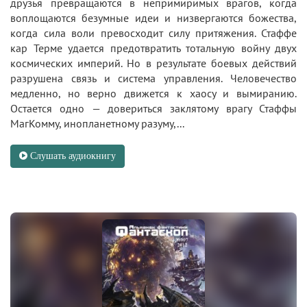
друзья превращаются в непримиримых врагов, когда
воплощаются безумные идеи и низвергаются божества,
когда сила воли превосходит силу притяжения. Стаффе
кар Терме удается предотвратить тотальную войну двух
космических империй. Но в результате боевых действий
разрушена связь и система управления. Человечество
медленно, но верно движется к хаосу и вымиранию.
Остается одно — довериться заклятому врагу Стаффы
МагКомму, инопланетному разуму,...
Слушать аудиокнигу