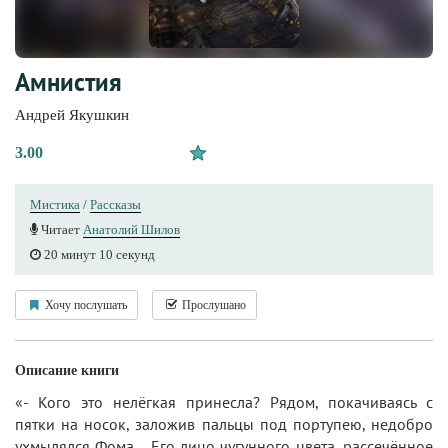
Амнистия
Андрей Якушкин
3.00
Мистика
/
Рассказы
Читает
Анатолий Шилов
20 минут 10 секунд
Хочу послушать
Прослушано
Описание книги
«- Кого это нелёгкая принесла? Рядом, покачиваясь с
пятки на носок, заложив пальцы под портупею, недобро
ухмылялся Фома… Его лицо чугунного цвета, рассечённое