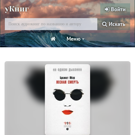
уКниг
Войти
Искать
Меню