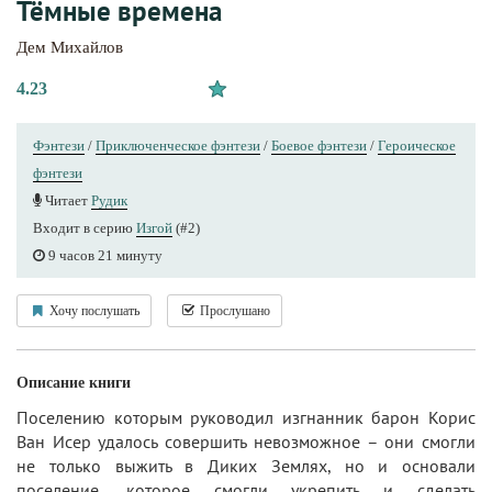
Тёмные времена
Дем Михайлов
4.23
Фэнтези
/
Приключенческое фэнтези
/
Боевое фэнтези
/
Героическое
фэнтези
Читает
Рудик
Входит в серию
Изгой
(#2)
9 часов 21 минуту
Хочу послушать
Прослушано
Описание книги
Поселению которым руководил изгнанник барон Корис
Ван Исер удалось совершить невозможное – они смогли
не только выжить в Диких Землях, но и основали
поселение, которое смогли укрепить и сделать