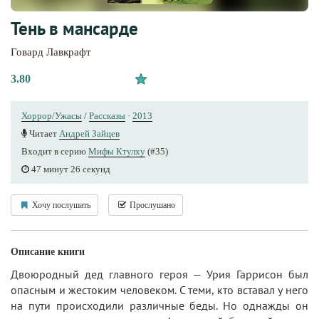
Тень в мансарде
Говард Лавкрафт
3.80
Хоррор/Ужасы
/
Рассказы
·
2013
Читает
Андрей Зайцев
Входит в серию
Мифы Ктулху
(#35)
47 минут 26 секунд
Хочу послушать
Прослушано
Описание книги
Двоюродный дед главного героя — Урия Гаррисон был
опасным и жестоким человеком. С теми, кто вставал у него
на пути происходили различные беды. Но однажды он