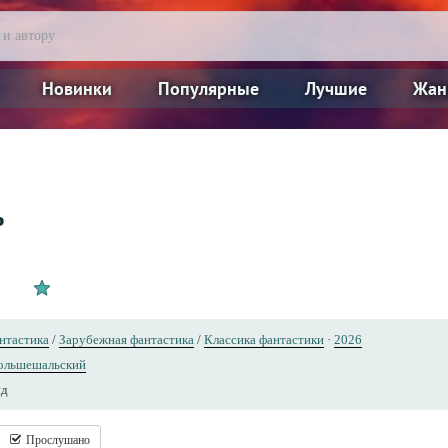
Новинки
Популярные
Лучшие
Жан
ь
нтастика
/
Зарубежная фантастика
/
Классика фантастики
·
2026
ольшешальский
нд
Прослушано