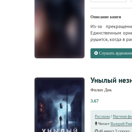
Описание книги
Из-за прекращени
Единственным орие
рушится, когда в р
Слушать аудиокни
Унылый нез
Филип Дик
3.67
Рассказы
/
Научная фа
Читает
Валерий Рав
46 минут 5 секунд