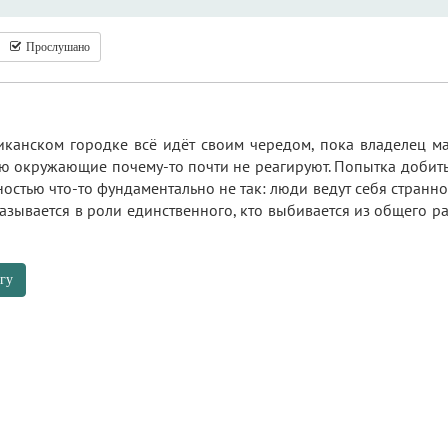
Прослушано
канском городке всё идёт своим чередом, пока владелец ма
ую окружающие почему‑то почти не реагируют. Попытка добит
остью что-то фундаментально не так: люди ведут себя странно
азывается в роли единственного, кто выбивается из общего ра
гу