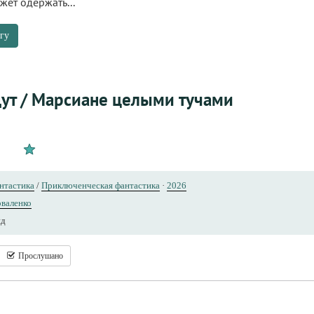
ет одержать...
гу
ут / Марсиане целыми тучами
нтастика
/
Приключенческая фантастика
·
2026
валенко
нд
Прослушано