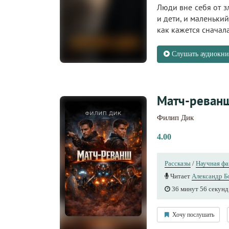
Люди вне себя от з
и дети, и маленьки
как кажется сначал
Слушать аудиокни
Матч-реван
Филип Дик
4.00
Рассказы
/
Научная фа
Читает
Александр Б
36 минут 56 секунд
Хочу послушать