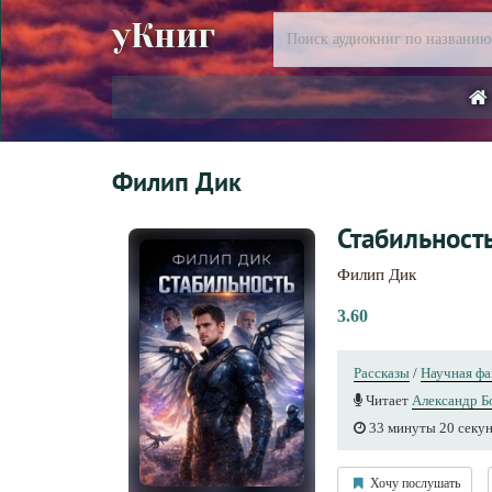
уКниг
Филип Дик
Стабильност
Филип Дик
3.60
Рассказы
/
Научная фа
Читает
Александр Б
33 минуты 20 секу
Хочу послушать