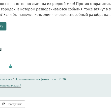
лости — кто-то посягает на их родной мир! Против отвратите
й городок, в котором разворачиваются события, тоже втянут в 
а? Если бы нашёлся хоть один человек, способный разобраться
гу
ш
нтастика
/
Приключенческая фантастика
·
2026
ольшешальский
Прослушано