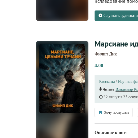
ислледование помож
Слушать аудиокни
Марсиане ид
Филип Дик
4.00
Рассказы
/
Научная фа
Читает
Владимир Ко
32 минуты 25 секу
Хочу послушать
Описание книги