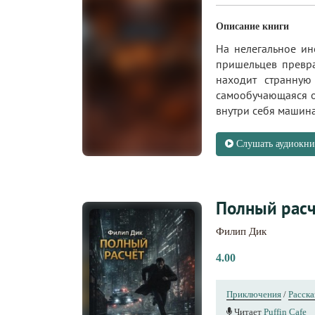
Описание книги
На нелегальное ин
пришельцев превра
находит странную
самообучающаяся о
внутри себя машина 
Слушать аудиокни
Полный расч
Филип Дик
4.00
Приключения
/
Расск
Читает
Puffin Cafe