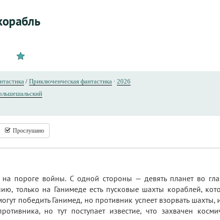
корабль
нтастика
/
Приключенческая фантастика
·
2026
ольшешальский
Прослушано
 на пороге войны. С одной стороны — девять планет во гл
нию, только на Ганимеде есть пусковые шахты кораблей, к
огут победить Ганимед, но противник успеет взорвать шахты, 
ротивника, но тут поступает известие, что захвачен косм