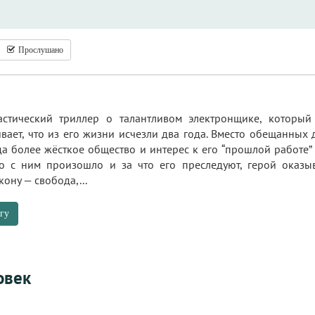
Прослушано
стический триллер о талантливом электронщике, который
ает, что из его жизни исчезли два года. Вместо обещанных 
да более жёсткое общество и интерес к его “прошлой работе”
то с ним произошло и за что его преследуют, герой оказы
кону — свобода,...
гу
овек