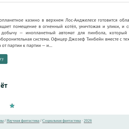
опланетное казино в верхнем Лос‑Анджелесе готовится обл
щает помещение в огненный котёл, уничтожая и улики, и с
 добычу — инопланетный автомат для пинбола, который 
боронительная система. Офицер Джозеф Тинбейн вместе с тех
от партии к партии — и...
гу
ёт
азы
/
Научная фантастика
/
Социальная фантастика
·
2026