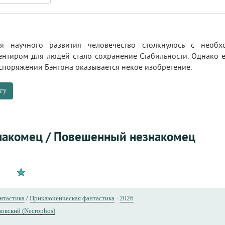
я научного развития человечество столкнулось с необ
нтиром для людей стало сохранение Стабильности. Однако 
аспоряжении Бэнтона оказывается некое изобретение.
гу
накомец / Повешенный незнакомец
нтастика
/
Приключенческая фантастика
·
2026
ковский (Necrophos)