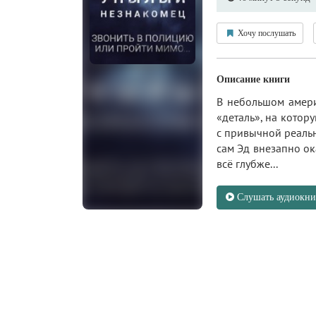
Хочу послушать
Описание книги
В небольшом амери
«деталь», на котор
с привычной реальн
сам Эд внезапно ок
всё глубже...
Слушать аудиокни