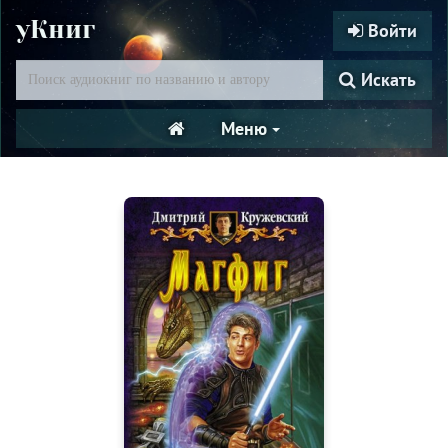
уКниг
Войти
Искать
Меню