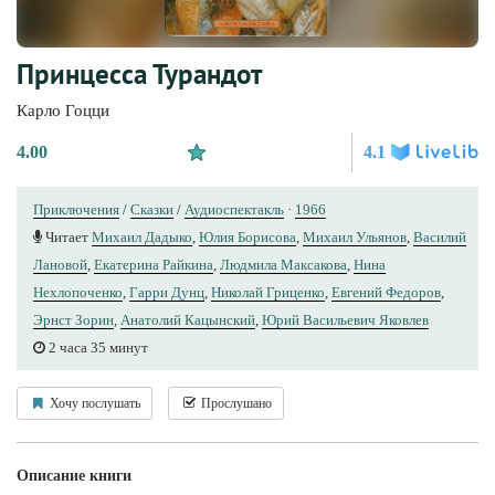
Принцесса Турандот
Карло Гоцци
4.00
4.1
Приключения
/
Сказки
/
Аудиоспектакль
·
1966
Читает
Михаил Дадыко
,
Юлия Борисова
,
Михаил Ульянов
,
Василий
Лановой
,
Екатерина Райкина
,
Людмила Максакова
,
Нина
Нехлопоченко
,
Гарри Дунц
,
Николай Гриценко
,
Евгений Федоров
,
Эрнст Зорин
,
Анатолий Кацынский
,
Юрий Вacильeвич Яковлев
2 часа 35 минут
Хочу послушать
Прослушано
Описание книги