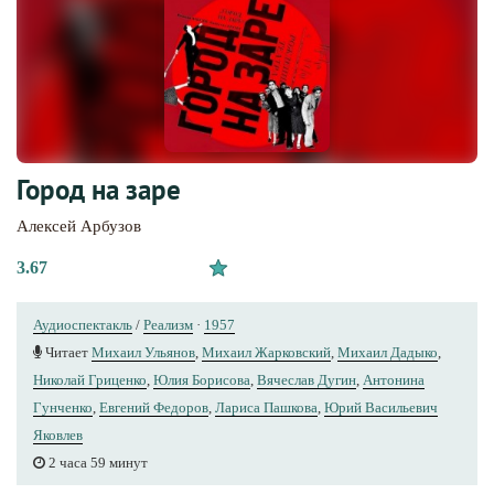
Город на заре
Алексей Арбузов
3.67
Аудиоспектакль
/
Реализм
·
1957
Читает
Михаил Ульянов
,
Михаил Жарковский
,
Михаил Дадыко
,
Николай Гриценко
,
Юлия Борисова
,
Вячеслав Дугин
,
Антонина
Гунченко
,
Евгений Федоров
,
Лариса Пашкова
,
Юрий Вacильeвич
Яковлев
2 часа 59 минут