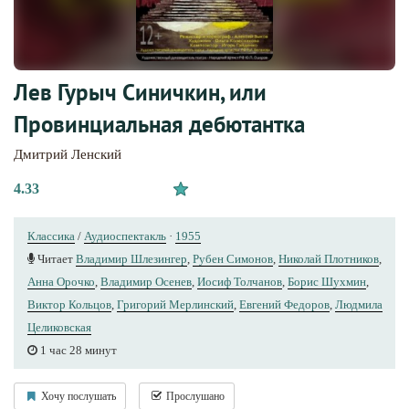
Лев Гурыч Синичкин, или
Провинциальная дебютантка
Дмитрий Ленский
4.33
Классика
/
Аудиоспектакль
·
1955
Читает
Владимир Шлезингер
,
Рубен Симонов
,
Николай Плотников
,
Анна Орочко
,
Владимир Осенев
,
Иосиф Толчанов
,
Борис Шухмин
,
Виктор Кольцов
,
Григорий Мерлинский
,
Евгений Федоров
,
Людмила
Целиковская
1 час 28 минут
Хочу послушать
Прослушано