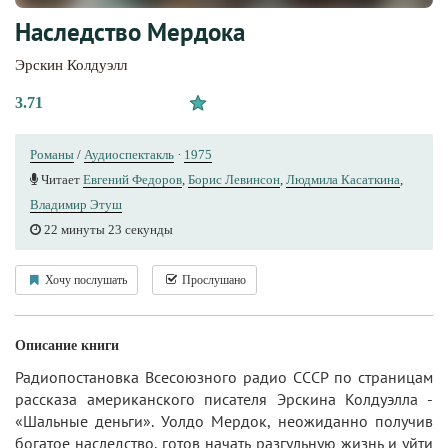
Наследство Мердока
Эрскин Колдуэлл
3.71
Романы
/
Аудиоспектакль
·
1975
Читает
Евгений Федоров
,
Борис Левинсон
,
Людмила Касаткина
,
Владимир Этуш
22 минуты 23 секунды
Хочу послушать
Прослушано
Описание книги
Радиопостановка Всесоюзного радио СССР по страницам
рассказа американского писателя Эрскина Колдуэлла -
«Шальные деньги». Уолдо Мердок, неожиданно получив
богатое наследство, готов начать разгульную жизнь и уйти