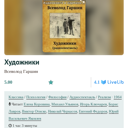
Художники
Всеволод Гаршин
5.00
4.1
Классика
/
Психология
/
Философия
/
Аудиоспектакль
/
Реализм
·
1964
Читает
Елена Коровина
,
Михаил Ульянов
,
Игорь Ключарев
,
Борис
Лавров
,
Виктор Отиско
,
Николай Черкасов
,
Евгений Федоров
,
Юрий
Вacильeвич Яковлев
1 час 3 минуты