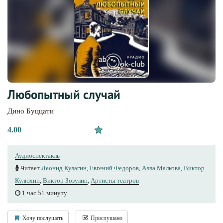
Любопытный случай
Дино Буццати
4.00
Аудиоспектакль
Читает
Леонид Кулагин
,
Евгений Федоров
,
Алла Малкова
,
Виктор
Кулюхин
,
Виктор Зозулин
,
Артисты теaтров
1 час 51 минуту
Хочу послушать
Прослушано