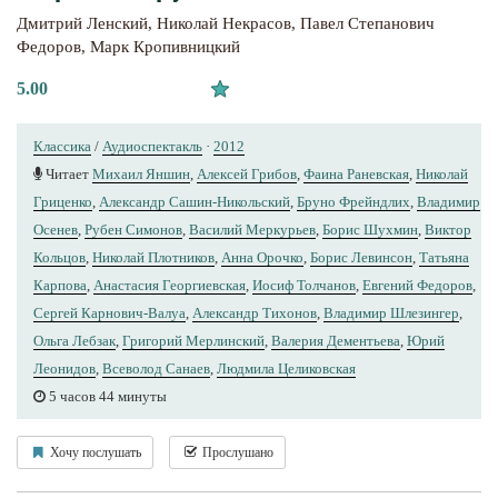
Дмитрий Ленский
,
Николай Некрасов
,
Павел Степанович
Федоров
,
Марк Кропивницкий
5.00
Классика
/
Аудиоспектакль
·
2012
Читает
Михаил Яншин
,
Алексей Грибов
,
Фаина Раневская
,
Николай
Гриценко
,
Александр Сашин-Никольский
,
Бруно Фрейндлих
,
Владимир
Осенев
,
Рубен Симонов
,
Василий Меркурьев
,
Борис Шухмин
,
Виктор
Кольцов
,
Николай Плотников
,
Анна Орочко
,
Борис Левинсон
,
Татьяна
Карпова
,
Анастасия Георгиевская
,
Иосиф Толчанов
,
Евгений Федоров
,
Сергей Карнович-Валуа
,
Александр Тихонов
,
Владимир Шлезингер
,
Ольга Лебзак
,
Григорий Мерлинский
,
Валерия Дементьева
,
Юрий
Леонидов
,
Всеволод Санаев
,
Людмила Целиковская
5 часов 44 минуты
Хочу послушать
Прослушано