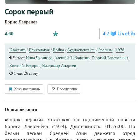
Сорок первый
Борис Лавренев
4.60
4.2
Классика
/
Психология
/
Война
/
Аудиоспектакль
/
Реализм
·
1978
Читает
Инна Чурикова
,
Алексей Эйбоженко
,
Георгий Тараторкин
,
Евгений Федоров
,
Владимир Андреев
1 час 26 минут
Хочу послушать
Прослушано
Описание книги
«Сорок первый». Спектакль по одноимённой повести
Бориса Лавренёва (1924). Длительность: 01:26:00. По
белым пескам Средней Азии движется отряд
красноармейцев. На боевом счету у лучшего стрелка