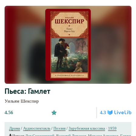
Пьеса: Гамлет
Уильям Шекспир
4.56
4.3
Драма
/
Аудиоспектакль
/
Поэзия
/
Зарубежная классика
·
1959
Читает
Лев Снежницкий
,
Василий Ливанов
,
Михаил Астангов
,
Гарри