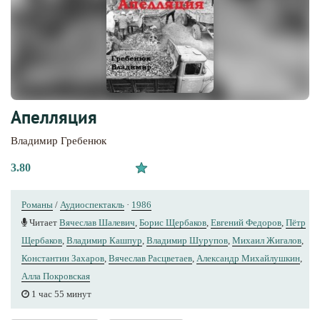
Апелляция
Владимир Гребенюк
3.80
Романы
/
Аудиоспектакль
·
1986
Читает
Вячеслав Шалевич
,
Борис Щербаков
,
Евгений Федоров
,
Пётр
Щербаков
,
Владимир Кашпур
,
Владимир Шурупов
,
Михаил Жигалов
,
Константин Захаров
,
Вячеслав Расцветаев
,
Александр Михайлушкин
,
Алла Покровская
1 час 55 минут