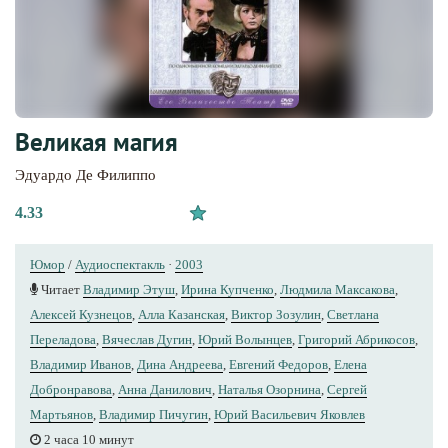
Великая магия
Эдуардо Де Филиппо
4.33
Юмор
/
Аудиоспектакль
·
2003
Читает
Владимир Этуш
,
Ирина Купченко
,
Людмила Максакова
,
Алексей Кузнецов
,
Алла Казанская
,
Виктор Зозулин
,
Светлана
Переладова
,
Вячеслав Дугин
,
Юрий Волынцев
,
Григорий Абрикосов
,
Владимир Иванов
,
Дина Андреева
,
Евгений Федоров
,
Елена
Добронравова
,
Анна Данилович
,
Наталья Озорнина
,
Сергей
Мартьянов
,
Владимир Пичугин
,
Юрий Вacильeвич Яковлев
2 часа 10 минут