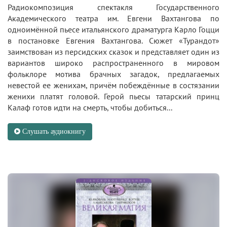
Радиокомпозиция спектакля Государственного
Академического театра им. Евгени Вахтангова по
одноимённой пьесе итальянского драматурга Карло Гоцци
в постановке Евгения Вахтангова. Сюжет «Турандот»
заимствован из персидских сказок и представляет один из
вариантов широко распространенного в мировом
фольклоре мотива брачных загадок, предлагаемых
невестой ее женихам, причём побеждённые в состязании
женихи платят головой. Герой пьесы татарский принц
Калаф готов идти на смерть, чтобы добиться...
Слушать аудиокнигу