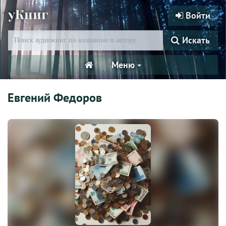
уКниг
Войти
Искать
Меню
Евгений Федоров