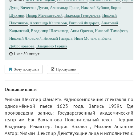
Дунц
,
Вячеслав Дугин
,
Александр Граве
,
Николай Бубнов
,
Борис
Шухмин
,
Надир Малишевский
,
Надежда Генералова
,
Николай
Плотников
,
Александр Кашперов
,
Евгений Федоров
,
Анатолий
Кацынский
,
Владимир Шлезингер
,
Анна Орочко
,
Николай Тимофеев
,
Николай Яновский
,
Николай Гладков
,
Иван Мочалов
,
Елена
Добронравова
,
Владимир Герцик
1 час 50 минут
Хочу послушать
Прослушано
Описание книги
Уильям Шекспир «Гамлет». Радиокомпозиция спектакля по
одноимённой пьесе 1623 года. Запись 1959г. Где
произведена запись: Государственный академический
театр им. Евг. Вахтангова Пояснительный текст - Герцик
Владимир Режиссер: Борис Захава , Михаил Астангов
Автор: Уильям Шекспир Действующие лица и исполнители: