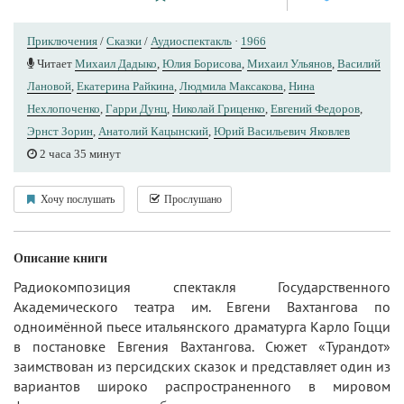
Приключения
/
Сказки
/
Аудиоспектакль
·
1966
Читает
Михаил Дадыко
,
Юлия Борисова
,
Михаил Ульянов
,
Василий
Лановой
,
Екатерина Райкина
,
Людмила Максакова
,
Нина
Нехлопоченко
,
Гарри Дунц
,
Николай Гриценко
,
Евгений Федоров
,
Эрнст Зорин
,
Анатолий Кацынский
,
Юрий Вacильeвич Яковлев
2 часа 35 минут
Хочу послушать
Прослушано
Описание книги
Радиокомпозиция спектакля Государственного
Академического театра им. Евгени Вахтангова по
одноимённой пьесе итальянского драматурга Карло Гоцци
в постановке Евгения Вахтангова. Сюжет «Турандот»
заимствован из персидских сказок и представляет один из
вариантов широко распространенного в мировом