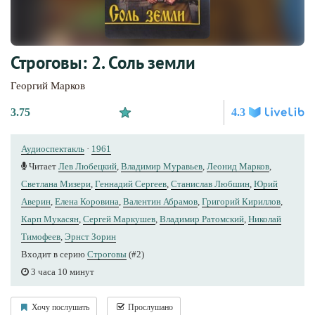
Строговы: 2. Соль земли
Георгий Марков
3.75
4.3
Аудиоспектакль
·
1961
Читает
Лев Любецкий
,
Владимир Муравьев
,
Леонид Марков
,
Светлана Мизери
,
Геннадий Сергеев
,
Станислав Любшин
,
Юрий
Аверин
,
Елена Коровина
,
Валентин Абрамов
,
Григорий Кириллов
,
Карп Мукасян
,
Сергей Маркушев
,
Владимир Ратомский
,
Николай
Тимофеев
,
Эрнст Зорин
Входит в серию
Строговы
(#2)
3 часа 10 минут
Хочу послушать
Прослушано