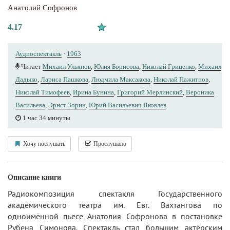
Анатолий Софронов
4.17
Аудиоспектакль
·
1963
Читает
Михаил Ульянов
,
Юлия Борисова
,
Николай Гриценко
,
Михаил
Дадыко
,
Лариса Пашкова
,
Людмила Максакова
,
Николай Пажитнов
,
Николай Тимофеев
,
Ирина Бунина
,
Григорий Мерлинский
,
Вероника
Васильева
,
Эрнст Зорин
,
Юрий Вacильeвич Яковлев
1 час 34 минуты
Хочу послушать
Прослушано
Описание книги
Радиокомпозиция спектакля Государственного
академического театра им. Евг. Вахтангова по
одноимённой пьесе Анатолия Софронова в постановке
Рубена Симонова. Спектакль стал большим актёрским