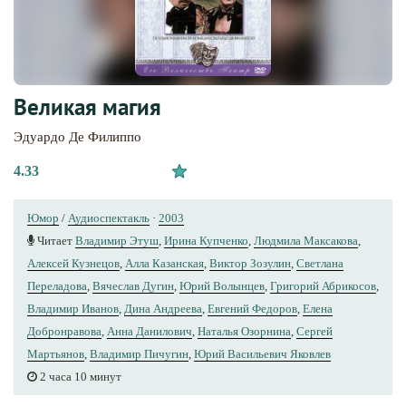
Великая магия
Эдуардо Де Филиппо
4.33
Юмор
/
Аудиоспектакль
·
2003
Читает
Владимир Этуш
,
Ирина Купченко
,
Людмила Максакова
,
Алексей Кузнецов
,
Алла Казанская
,
Виктор Зозулин
,
Светлана
Переладова
,
Вячеслав Дугин
,
Юрий Волынцев
,
Григорий Абрикосов
,
Владимир Иванов
,
Дина Андреева
,
Евгений Федоров
,
Елена
Добронравова
,
Анна Данилович
,
Наталья Озорнина
,
Сергей
Мартьянов
,
Владимир Пичугин
,
Юрий Вacильeвич Яковлев
2 часа 10 минут