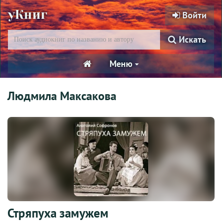
уКниг
Войти
Искать
Меню
Людмила Максакова
Стряпуха замужем