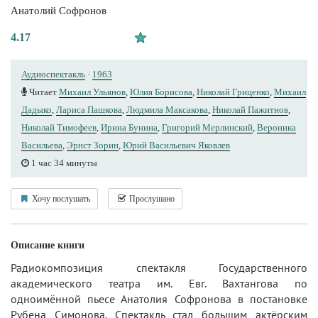
Анатолий Софронов
4.17
Аудиоспектакль
·
1963
Читает
Михаил Ульянов
,
Юлия Борисова
,
Николай Гриценко
,
Михаил
Дадыко
,
Лариса Пашкова
,
Людмила Максакова
,
Николай Пажитнов
,
Николай Тимофеев
,
Ирина Бунина
,
Григорий Мерлинский
,
Вероника
Васильева
,
Эрнст Зорин
,
Юрий Вacильeвич Яковлев
1 час 34 минуты
Хочу послушать
Прослушано
Описание книги
Радиокомпозиция спектакля Государственного
академического театра им. Евг. Вахтангова по
одноимённой пьесе Анатолия Софронова в постановке
Рубена Симонова. Спектакль стал большим актёрским