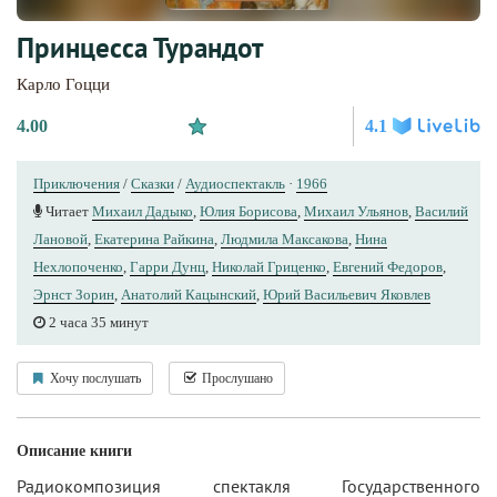
Принцесса Турандот
Карло Гоцци
4.00
4.1
Приключения
/
Сказки
/
Аудиоспектакль
·
1966
Читает
Михаил Дадыко
,
Юлия Борисова
,
Михаил Ульянов
,
Василий
Лановой
,
Екатерина Райкина
,
Людмила Максакова
,
Нина
Нехлопоченко
,
Гарри Дунц
,
Николай Гриценко
,
Евгений Федоров
,
Эрнст Зорин
,
Анатолий Кацынский
,
Юрий Вacильeвич Яковлев
2 часа 35 минут
Хочу послушать
Прослушано
Описание книги
Радиокомпозиция спектакля Государственного