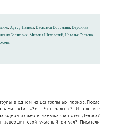
менко
,
Артур Иванов
,
Василиса Воронина
,
Вероника
ихаил Белякович
,
Михаил Шкловский
,
Наталья Грачева
,
охова
 трупы в одном из центральных парков. После
мерами: «1», «2»… Что дальше? И как всё
а одной из жертв маньяка стал отец Дениса?
т завершит свой ужасный ритуал? Писатели