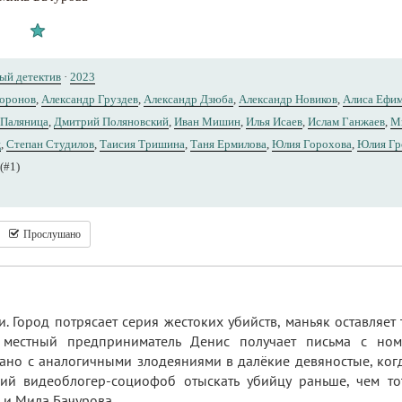
ый детектив
·
2023
Воронов
,
Александр Груздев
,
Александр Дзюба
,
Александр Новиков
,
Алиса Ефи
 Паляница
,
Дмитрий Поляновский
,
Иван Мишин
,
Илья Исаев
,
Ислам Ганжаев
,
М
ц
,
Степан Студилов
,
Таисия Тришина
,
Таня Ермилова
,
Юлия Горохова
,
Юлия Гр
(#1)
Прослушано
. Город потрясает серия жестоких убийств, маньяк оставляет
 местный предприниматель Денис получает письма с но
ано с аналогичными злодеяниями в далёкие девяностые, когд
ий видеоблогер-социофоб отыскать убийцу раньше, чем то
и Мила Бачурова...