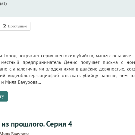
(#1)
Прослушано
. Город потрясает серия жестоких убийств, маньяк оставляет
 местный предприниматель Денис получает письма с но
ано с аналогичными злодеяниями в далёкие девяностые, когд
ий видеоблогер-социофоб отыскать убийцу раньше, чем то
и Мила Бачурова...
гу
 из прошлого. Серия 4
Мила Бачурова