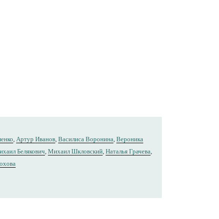
менко
,
Артур Иванов
,
Василиса Воронина
,
Вероника
ихаил Белякович
,
Михаил Шкловский
,
Наталья Грачева
,
охова