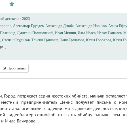
ый детектив
·
2023
Воронов
,
Александр Груздев
,
Александр Дзюба
,
Александр Новиков
,
Алиса Ефи
 Паляница
,
Дмитрий Поляновский
,
Иван Мишин
,
Илья Исаев
,
Ислам Ганжаев
,
М
ц
,
Степан Студилов
,
Таисия Тришина
,
Таня Ермилова
,
Юлия Горохова
,
Юлия Гр
(#1)
Прослушано
. Город потрясает серия жестоких убийств, маньяк оставляет
 местный предприниматель Денис получает письма с но
ано с аналогичными злодеяниями в далёкие девяностые, когд
ий видеоблогер-социофоб отыскать убийцу раньше, чем то
и Мила Бачурова...