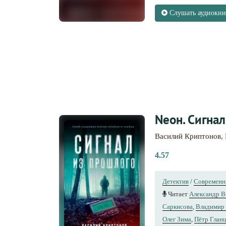
Слушать аудиокни
Nеон. Сигнал
Василий Криптонов
,
4.57
Детектив
/
Современн
Читает
Александр 
Саркисова
,
Владимир
Олег Зима
,
Пётр Глан