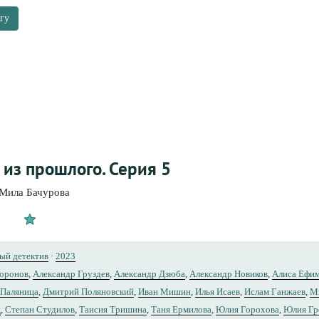
гу
 из прошлого. Серия 5
Мила Бачурова
ый детектив
·
2023
Воронов
,
Александр Груздев
,
Александр Дзюба
,
Александр Новиков
,
Алиса Ефи
 Паляница
,
Дмитрий Поляновский
,
Иван Мишин
,
Илья Исаев
,
Ислам Ганжаев
,
М
ц
,
Степан Студилов
,
Таисия Тришина
,
Таня Ермилова
,
Юлия Горохова
,
Юлия Гр