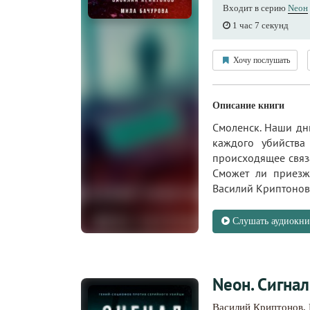
Входит в серию
Nеон
1 час 7 секунд
Хочу послушать
Описание книги
Смоленск. Наши дни
каждого убийства
происходящее связ
Сможет ли приезж
Василий Криптонов 
Слушать аудиокни
Nеон. Сигнал
Василий Криптонов
,