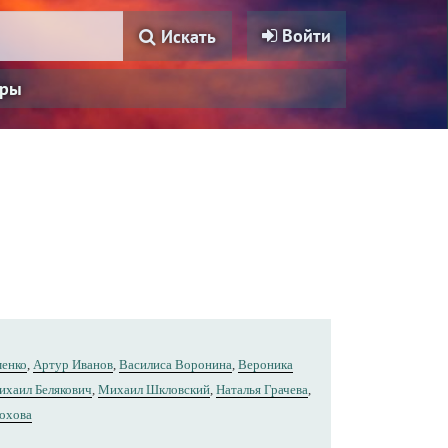
Войти
Искать
ры
менко
,
Артур Иванов
,
Василиса Воронина
,
Вероника
ихаил Белякович
,
Михаил Шкловский
,
Наталья Грачева
,
охова