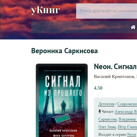
уКниг
Вероника Саркисова
Nеон. Сигнал
Василий Криптонов
,
4.50
Детектив
/
Современн
Читает
Александр 
Саркисова
,
Владимир
Олег Зима
,
Пётр Глан
Входит в серию
Nеон