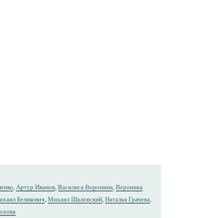
менко
,
Артур Иванов
,
Василиса Воронина
,
Вероника
ихаил Белякович
,
Михаил Шкловский
,
Наталья Грачева
,
охова