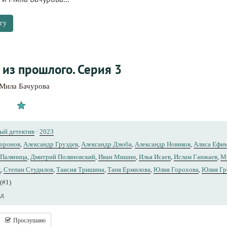
гу
 из прошлого. Серия 3
Мила Бачурова
ый детектив
·
2023
Воронов
,
Александр Груздев
,
Александр Дзюба
,
Александр Новиков
,
Алиса Ефи
 Паляница
,
Дмитрий Поляновский
,
Иван Мишин
,
Илья Исаев
,
Ислам Ганжаев
,
М
ц
,
Степан Студилов
,
Таисия Тришина
,
Таня Ермилова
,
Юлия Горохова
,
Юлия Гр
(#1)
нд
Прослушано