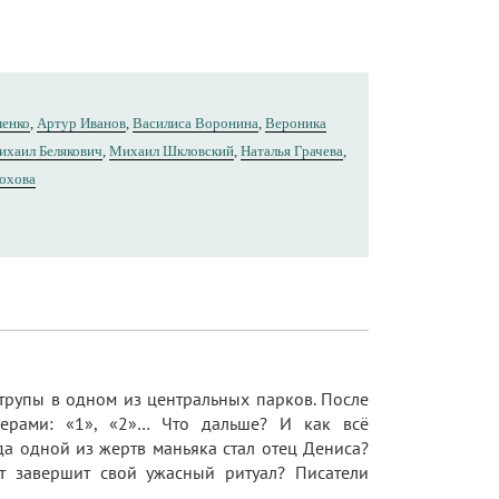
менко
,
Артур Иванов
,
Василиса Воронина
,
Вероника
ихаил Белякович
,
Михаил Шкловский
,
Наталья Грачева
,
охова
 трупы в одном из центральных парков. После
мерами: «1», «2»… Что дальше? И как всё
а одной из жертв маньяка стал отец Дениса?
т завершит свой ужасный ритуал? Писатели