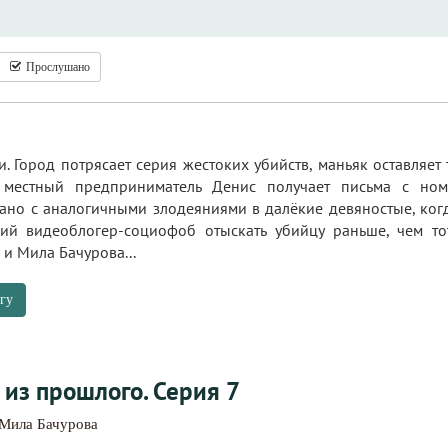
Прослушано
. Город потрясает серия жестоких убийств, маньяк оставляет
 местный предприниматель Денис получает письма с но
ано с аналогичными злодеяниями в далёкие девяностые, когд
ий видеоблогер-социофоб отыскать убийцу раньше, чем то
и Мила Бачурова...
гу
 из прошлого. Серия 7
Мила Бачурова