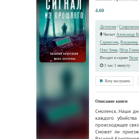
4.60
Детектив
/
Современн
Читает
Александр 
Саркисова
,
Владимир
Олег Зима
,
Пётр Глан
Входит в серию
Nеон
1 час 1 минуту
Хочу послушать
Описание книги
Смоленск. Наши дни
каждого убийства
происходящее связ
Сможет ли приезж
Василий Криптонов 