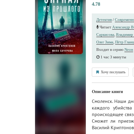
4.78
Детектив
/
Современн
Читает
Александр 
Саркисова
,
Владимир
Олег Зима
,
Пётр Глан
Входит в серию
Nеон
1 час 3 минуты
Хочу послушать
Описание книги
Смоленск. Наши дни
каждого убийства
происходящее связ
Сможет ли приезж
Василий Криптонов 