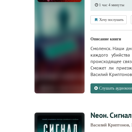
1 час 4 минуты
Хочу послушать
Описание книги
Смоленск. Наши дни
каждого убийства
происходящее связ
Сможет ли приезж
Василий Криптонов 
Слушать аудиокни
Nеон. Сигнал
Василий Криптонов
,