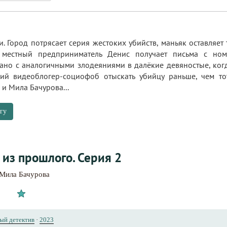
. Город потрясает серия жестоких убийств, маньяк оставляет
 местный предприниматель Денис получает письма с но
ано с аналогичными злодеяниями в далёкие девяностые, когд
ий видеоблогер-социофоб отыскать убийцу раньше, чем то
и Мила Бачурова...
гу
 из прошлого. Серия 2
Мила Бачурова
ый детектив
·
2023