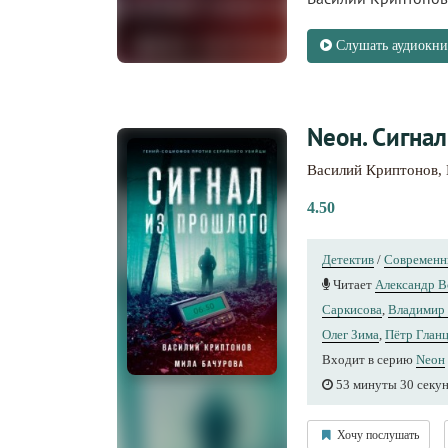
Слушать аудиокни
Nеон. Сигнал
Василий Криптонов
,
4.50
Детектив
/
Современн
Читает
Александр 
Саркисова
,
Владимир
Олег Зима
,
Пётр Глан
Входит в серию
Nеон
53 минуты 30 секу
Хочу послушать