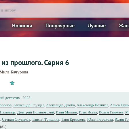
Новинки
Популярные
Лучшие
Жан
 из прошлого. Серия 6
Мила Бачурова
ый детектив
·
2023
Воронов
,
Александр Груздев
,
Александр Дзюба
,
Александр Новиков
,
Алиса Ефи
 Паляница
,
Дмитрий Поляновский
,
Иван Мишин
,
Илья Исаев
,
Ислам Ганжаев
,
М
ц
,
Степан Студилов
,
Таисия Тришина
,
Таня Ермилова
,
Юлия Горохова
,
Юлия Гр
(#1)