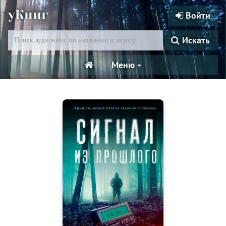
уКниг
Войти
Искать
Меню