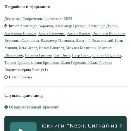
Подробная информация
Детектив
/
Современный детектив
·
2023
Читает
Александр Воронов
,
Александр Груздев
,
Александр Дзюба
,
Александр Новиков
,
Алиса Ефименко
,
Артур Иванов
,
Василиса Воронина
,
Вероника Саркисова
,
Владимир Паляница
,
Дмитрий Поляновский
,
Иван
Мишин
,
Илья Исаев
,
Ислам Ганжаев
,
Михаил Белякович
,
Михаил
Шкловский
,
Наталья Грачева
,
Олег Зима
,
Пётр Гланц
,
Степан Студилов
,
Таисия Тришина
,
Таня Ермилова
,
Юлия Горохова
,
Юлия Грохова
Входит в серию
Nеон
(#1)
1 час 7 секунд
Слушать аудиокнигу
Ознакомительный фрагмент
агмент аудиокниги "Nеон. Сигнал из прошл