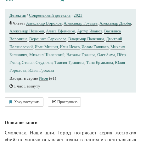
Детектив
/
Современный детектив
·
2023
Читает
Александр Воронов
,
Александр Груздев
,
Александр Дзюба
,
Александр Новиков
,
Алиса Ефименко
,
Артур Иванов
,
Василиса
Воронина
,
Вероника Саркисова
,
Владимир Паляница
,
Дмитрий
Поляновский
,
Иван Мишин
,
Илья Исаев
,
Ислам Ганжаев
,
Михаил
Белякович
,
Михаил Шкловский
,
Наталья Грачева
,
Олег Зима
,
Пётр
Гланц
,
Степан Студилов
,
Таисия Тришина
,
Таня Ермилова
,
Юлия
Горохова
,
Юлия Грохова
Входит в серию
Nеон
(#1)
1 час 1 минуту
Хочу послушать
Прослушано
Описание книги
Смоленск. Наши дни. Город потрясает серия жестоких
убийств, маньяк оставляет трупы в одном из центральных