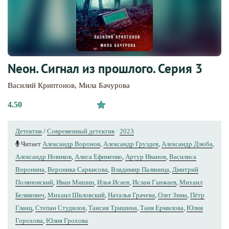
Nеон. Сигнал из прошлого. Серия 3
Василий Криптонов
,
Мила Бачурова
4.50
Детектив
/
Современный детектив
·
2023
Читает
Александр Воронов
,
Александр Груздев
,
Александр Дзюба
,
Александр Новиков
,
Алиса Ефименко
,
Артур Иванов
,
Василиса
Воронина
,
Вероника Саркисова
,
Владимир Паляница
,
Дмитрий
Поляновский
,
Иван Мишин
,
Илья Исаев
,
Ислам Ганжаев
,
Михаил
Белякович
,
Михаил Шкловский
,
Наталья Грачева
,
Олег Зима
,
Пётр
Гланц
,
Степан Студилов
,
Таисия Тришина
,
Таня Ермилова
,
Юлия
Горохова
,
Юлия Грохова