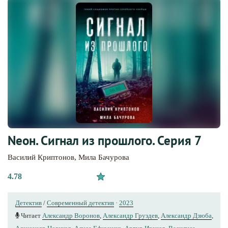
Nеон. Сигнал из прошлого. Серия 7
Василий Криптонов
,
Мила Бачурова
4.78
Детектив
/
Современный детектив
·
2023
Читает
Александр Воронов
,
Александр Груздев
,
Александр Дзюба
,