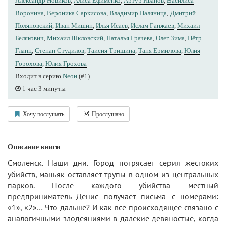
Александр Новиков
,
Алиса Ефименко
,
Артур Иванов
,
Василиса
Воронина
,
Вероника Саркисова
,
Владимир Паляница
,
Дмитрий
Поляновский
,
Иван Мишин
,
Илья Исаев
,
Ислам Ганжаев
,
Михаил
Белякович
,
Михаил Шкловский
,
Наталья Грачева
,
Олег Зима
,
Пётр
Гланц
,
Степан Студилов
,
Таисия Тришина
,
Таня Ермилова
,
Юлия
Горохова
,
Юлия Грохова
Входит в серию
Nеон
(#1)
1 час 3 минуты
Хочу послушать
Прослушано
Описание книги
Смоленск. Наши дни. Город потрясает серия жестоких
убийств, маньяк оставляет трупы в одном из центральных
парков. После каждого убийства местный
предприниматель Денис получает письма с номерами:
«1», «2»… Что дальше? И как всё происходящее связано с
аналогичными злодеяниями в далёкие девяностые, когда