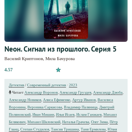
Nеон. Сигнал из прошлого. Серия 5
Василий Криптонов
,
Мила Бачурова
4.57
Детектив
/
Современный детектив
·
2023
Читает
Александр Воронов
,
Александр Груздев
,
Александр Дзюба
,
Александр Новиков
,
Алиса Ефименко
,
Артур Иванов
,
Василиса
Воронина
,
Вероника Саркисова
,
Владимир Паляница
,
Дмитрий
Поляновский
,
Иван Мишин
,
Илья Исаев
,
Ислам Ганжаев
,
Михаил
Белякович
,
Михаил Шкловский
,
Наталья Грачева
,
Олег Зима
,
Пётр
Гланц
,
Степан Студилов
,
Таисия Тришина
,
Таня Ермилова
,
Юлия