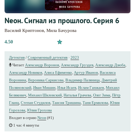
Nеон. Сигнал из прошлого. Серия 6
Василий Криптонов
,
Мила Бачурова
4.50
Детектив
/
Современный детектив
·
2023
Читает
Александр Воронов
,
Александр Груздев
,
Александр Дзюба
,
Александр Новиков
,
Алиса Ефименко
,
Артур Иванов
,
Василиса
Воронина
,
Вероника Саркисова
,
Владимир Паляница
,
Дмитрий
Поляновский
,
Иван Мишин
,
Илья Исаев
,
Ислам Ганжаев
,
Михаил
Белякович
,
Михаил Шкловский
,
Наталья Грачева
,
Олег Зима
,
Пётр
Гланц
,
Степан Студилов
,
Таисия Тришина
,
Таня Ермилова
,
Юлия
Горохова
,
Юлия Грохова
Входит в серию
Nеон
(#1)
1 час 4 минуты