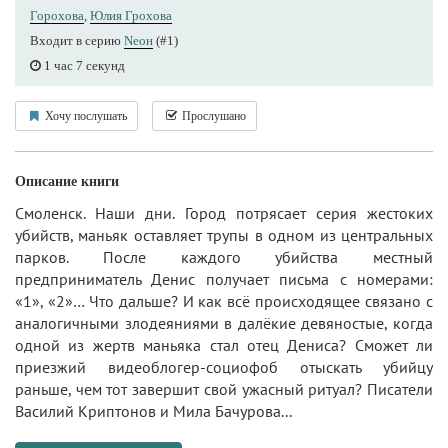
Горохова
,
Юлия Грохова
Входит в серию
Nеон
(#1)
1 час 7 секунд
Хочу послушать
Прослушано
Описание книги
Смоленск. Наши дни. Город потрясает серия жестоких
убийств, маньяк оставляет трупы в одном из центральных
парков. После каждого убийства местный
предприниматель Денис получает письма с номерами:
«1», «2»… Что дальше? И как всё происходящее связано с
аналогичными злодеяниями в далёкие девяностые, когда
одной из жертв маньяка стал отец Дениса? Сможет ли
приезжий видеоблогер-социофоб отыскать убийцу
раньше, чем тот завершит свой ужасный ритуал? Писатели
Василий Криптонов и Мила Бачурова...