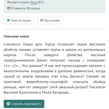
Входит в серию
Nеон
(#1)
53 минуты 30 секунд
Хочу послушать
Прослушано
Описание книги
Смоленск. Наши дни. Город потрясает серия жестоких
убийств, маньяк оставляет трупы в одном из центральных
парков. После каждого убийства местный
предприниматель Денис получает письма с номерами:
«1», «2»… Что дальше? И как всё происходящее связано с
аналогичными злодеяниями в далёкие девяностые, когда
одной из жертв маньяка стал отец Дениса? Сможет ли
приезжий видеоблогер-социофоб отыскать убийцу
раньше, чем тот завершит свой ужасный ритуал? Писатели
Василий Криптонов и Мила Бачурова...
Слушать аудиокнигу