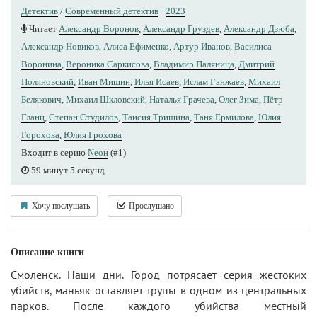
Детектив
/
Современный детектив
·
2023
Читает
Александр Воронов
,
Александр Груздев
,
Александр Дзюба
,
Александр Новиков
,
Алиса Ефименко
,
Артур Иванов
,
Василиса
Воронина
,
Вероника Саркисова
,
Владимир Паляница
,
Дмитрий
Поляновский
,
Иван Мишин
,
Илья Исаев
,
Ислам Ганжаев
,
Михаил
Белякович
,
Михаил Шкловский
,
Наталья Грачева
,
Олег Зима
,
Пётр
Гланц
,
Степан Студилов
,
Таисия Тришина
,
Таня Ермилова
,
Юлия
Горохова
,
Юлия Грохова
Входит в серию
Nеон
(#1)
59 минут 5 секунд
Хочу послушать
Прослушано
Описание книги
Смоленск. Наши дни. Город потрясает серия жестоких
убийств, маньяк оставляет трупы в одном из центральных
парков. После каждого убийства местный