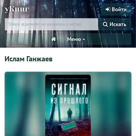
уКниг
Войти
Искать
Меню
Ислам Ганжаев