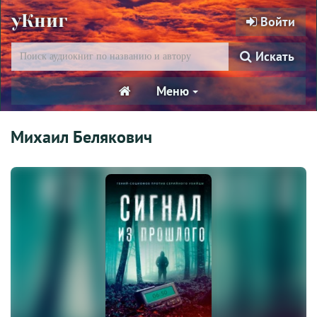
уКниг
Войти
Искать
Меню
Михаил Белякович