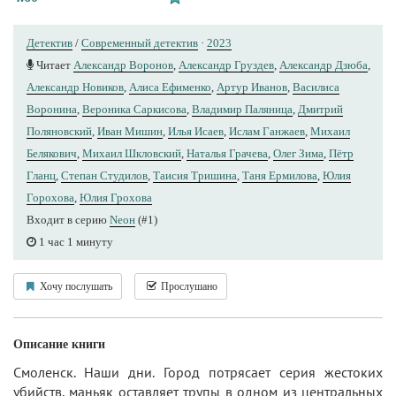
Детектив
/
Современный детектив
·
2023
Читает
Александр Воронов
,
Александр Груздев
,
Александр Дзюба
,
Александр Новиков
,
Алиса Ефименко
,
Артур Иванов
,
Василиса
Воронина
,
Вероника Саркисова
,
Владимир Паляница
,
Дмитрий
Поляновский
,
Иван Мишин
,
Илья Исаев
,
Ислам Ганжаев
,
Михаил
Белякович
,
Михаил Шкловский
,
Наталья Грачева
,
Олег Зима
,
Пётр
Гланц
,
Степан Студилов
,
Таисия Тришина
,
Таня Ермилова
,
Юлия
Горохова
,
Юлия Грохова
Входит в серию
Nеон
(#1)
1 час 1 минуту
Хочу послушать
Прослушано
Описание книги
Смоленск. Наши дни. Город потрясает серия жестоких
убийств, маньяк оставляет трупы в одном из центральных