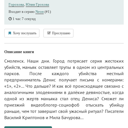
Горохова
,
Юлия Грохова
Входит в серию
Nеон
(#1)
1 час 7 секунд
Хочу послушать
Прослушано
Описание книги
Смоленск. Наши дни. Город потрясает серия жестоких
убийств, маньяк оставляет трупы в одном из центральных
парков. После каждого убийства местный
предприниматель Денис получает письма с номерами:
«1», «2»… Что дальше? И как всё происходящее связано с
аналогичными злодеяниями в далёкие девяностые, когда
одной из жертв маньяка стал отец Дениса? Сможет ли
приезжий видеоблогер-социофоб отыскать убийцу
раньше, чем тот завершит свой ужасный ритуал? Писатели
Василий Криптонов и Мила Бачурова...