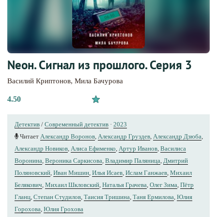
Nеон. Сигнал из прошлого. Серия 3
Василий Криптонов
,
Мила Бачурова
4.50
Детектив
/
Современный детектив
·
2023
Читает
Александр Воронов
,
Александр Груздев
,
Александр Дзюба
,
Александр Новиков
,
Алиса Ефименко
,
Артур Иванов
,
Василиса
Воронина
,
Вероника Саркисова
,
Владимир Паляница
,
Дмитрий
Поляновский
,
Иван Мишин
,
Илья Исаев
,
Ислам Ганжаев
,
Михаил
Белякович
,
Михаил Шкловский
,
Наталья Грачева
,
Олег Зима
,
Пётр
Гланц
,
Степан Студилов
,
Таисия Тришина
,
Таня Ермилова
,
Юлия
Горохова
,
Юлия Грохова