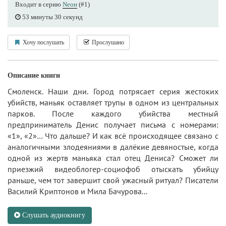
Входит в серию
Nеон
(#1)
53 минуты 30 секунд
Хочу послушать
Прослушано
Описание книги
Смоленск. Наши дни. Город потрясает серия жестоких
убийств, маньяк оставляет трупы в одном из центральных
парков. После каждого убийства местный
предприниматель Денис получает письма с номерами:
«1», «2»… Что дальше? И как всё происходящее связано с
аналогичными злодеяниями в далёкие девяностые, когда
одной из жертв маньяка стал отец Дениса? Сможет ли
приезжий видеоблогер-социофоб отыскать убийцу
раньше, чем тот завершит свой ужасный ритуал? Писатели
Василий Криптонов и Мила Бачурова...
Слушать аудиокнигу