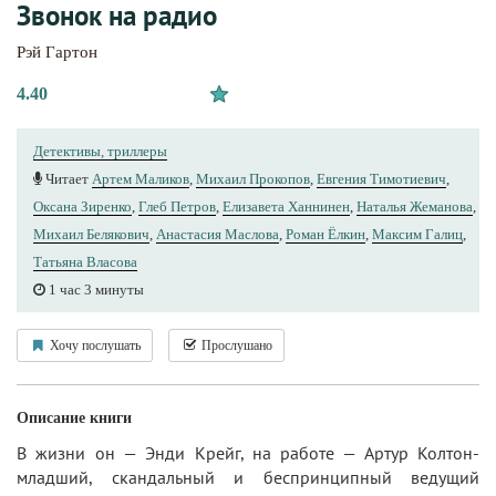
Звонок на радио
Рэй Гартон
4.40
Детективы, триллеры
Читает
Артем Маликов
,
Михаил Прокопов
,
Евгения Тимотиевич
,
Оксана Зиренко
,
Глеб Петров
,
Елизавета Ханнинен
,
Наталья Жеманова
,
Михаил Белякович
,
Анастасия Маслова
,
Роман Ёлкин
,
Максим Галиц
,
Татьяна Власова
1 час 3 минуты
Хочу послушать
Прослушано
Описание книги
В жизни он — Энди Крейг, на работе — Артур Колтон-
младший, скандальный и беспринципный ведущий