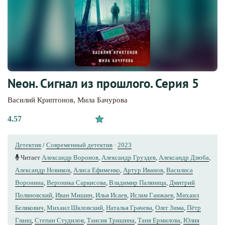
Nеон. Сигнал из прошлого. Серия 5
Василий Криптонов
,
Мила Бачурова
4.57
Детектив
/
Современный детектив
·
2023
Читает
Александр Воронов
,
Александр Груздев
,
Александр Дзюба
,
Александр Новиков
,
Алиса Ефименко
,
Артур Иванов
,
Василиса
Воронина
,
Вероника Саркисова
,
Владимир Паляница
,
Дмитрий
Поляновский
,
Иван Мишин
,
Илья Исаев
,
Ислам Ганжаев
,
Михаил
Белякович
,
Михаил Шкловский
,
Наталья Грачева
,
Олег Зима
,
Пётр
Гланц
,
Степан Студилов
,
Таисия Тришина
,
Таня Ермилова
,
Юлия