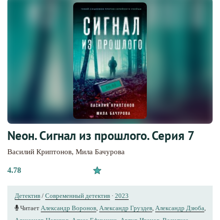
Nеон. Сигнал из прошлого. Серия 7
Василий Криптонов
,
Мила Бачурова
4.78
Детектив
/
Современный детектив
·
2023
Читает
Александр Воронов
,
Александр Груздев
,
Александр Дзюба
,