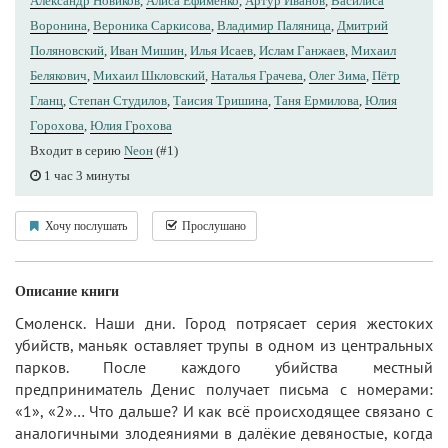
Александр Новиков
,
Алиса Ефименко
,
Артур Иванов
,
Василиса
Воронина
,
Вероника Саркисова
,
Владимир Паляница
,
Дмитрий
Поляновский
,
Иван Мишин
,
Илья Исаев
,
Ислам Ганжаев
,
Михаил
Белякович
,
Михаил Шкловский
,
Наталья Грачева
,
Олег Зима
,
Пётр
Гланц
,
Степан Студилов
,
Таисия Тришина
,
Таня Ермилова
,
Юлия
Горохова
,
Юлия Грохова
Входит в серию
Nеон
(#1)
1 час 3 минуты
Хочу послушать
Прослушано
Описание книги
Смоленск. Наши дни. Город потрясает серия жестоких
убийств, маньяк оставляет трупы в одном из центральных
парков. После каждого убийства местный
предприниматель Денис получает письма с номерами:
«1», «2»… Что дальше? И как всё происходящее связано с
аналогичными злодеяниями в далёкие девяностые, когда