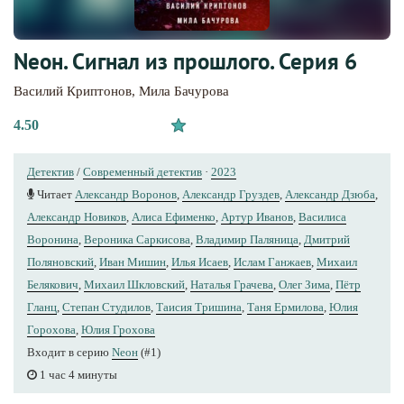
Nеон. Сигнал из прошлого. Серия 6
Василий Криптонов
,
Мила Бачурова
4.50
Детектив
/
Современный детектив
·
2023
Читает
Александр Воронов
,
Александр Груздев
,
Александр Дзюба
,
Александр Новиков
,
Алиса Ефименко
,
Артур Иванов
,
Василиса
Воронина
,
Вероника Саркисова
,
Владимир Паляница
,
Дмитрий
Поляновский
,
Иван Мишин
,
Илья Исаев
,
Ислам Ганжаев
,
Михаил
Белякович
,
Михаил Шкловский
,
Наталья Грачева
,
Олег Зима
,
Пётр
Гланц
,
Степан Студилов
,
Таисия Тришина
,
Таня Ермилова
,
Юлия
Горохова
,
Юлия Грохова
Входит в серию
Nеон
(#1)
1 час 4 минуты