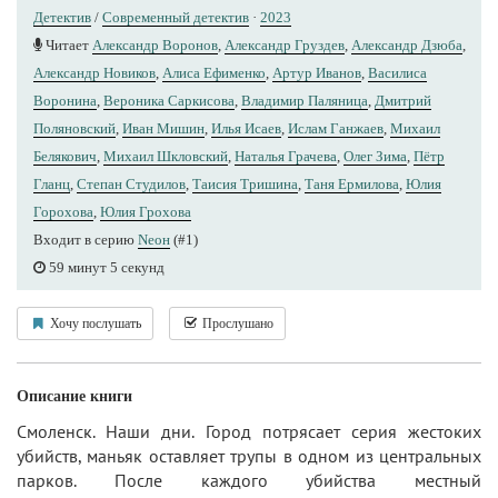
Детектив
/
Современный детектив
·
2023
Читает
Александр Воронов
,
Александр Груздев
,
Александр Дзюба
,
Александр Новиков
,
Алиса Ефименко
,
Артур Иванов
,
Василиса
Воронина
,
Вероника Саркисова
,
Владимир Паляница
,
Дмитрий
Поляновский
,
Иван Мишин
,
Илья Исаев
,
Ислам Ганжаев
,
Михаил
Белякович
,
Михаил Шкловский
,
Наталья Грачева
,
Олег Зима
,
Пётр
Гланц
,
Степан Студилов
,
Таисия Тришина
,
Таня Ермилова
,
Юлия
Горохова
,
Юлия Грохова
Входит в серию
Nеон
(#1)
59 минут 5 секунд
Хочу послушать
Прослушано
Описание книги
Смоленск. Наши дни. Город потрясает серия жестоких
убийств, маньяк оставляет трупы в одном из центральных
парков. После каждого убийства местный