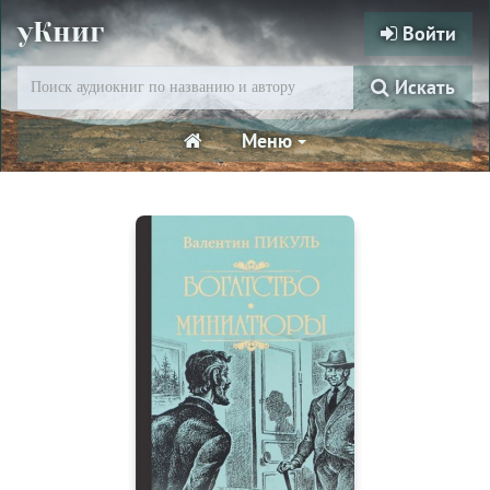
уКниг
Войти
Искать
Меню