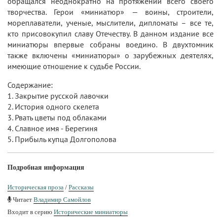
обращался неоднократно на протяжении всего своего
творчества. Герои «миниатюр» — воины, строители,
мореплаватели, ученые, мыслители, дипломаты – все те,
кто присовокупил славу Отечеству. В данном издание все
миниатюры впервые собраны воедино. В двухтомник
также включены «миниатюры» о зарубежных деятелях,
имеющие отношение к судьбе России.
Содержание:
1. Закрытие русской лавочки
2. История одного скелета
3. Рвать цветы под облаками
4. Славное имя - Берегиня
5. Прибыль купца Долгополова
Подробная информация
Историческая проза
/
Рассказы
Читает
Владимир Самойлов
Входит в серию
Исторические миниатюры