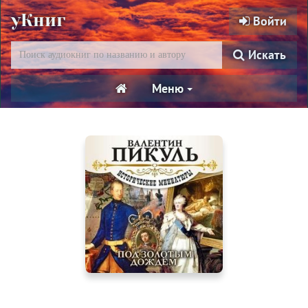
уКниг
Войти
Искать
Меню