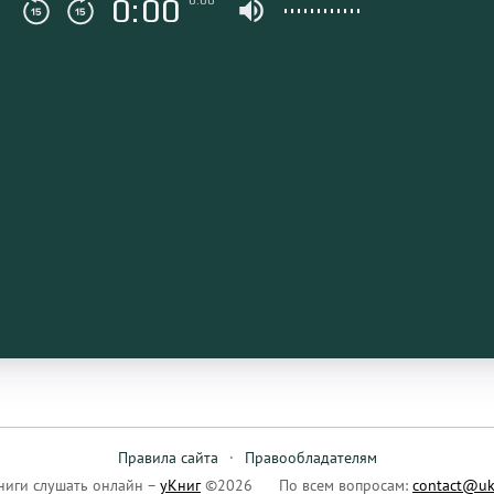
0:00
0:00
Правила сайта
·
Правообладателям
ниги слушать онлайн –
уКниг
©2026
По всем вопросам:
contact@uk