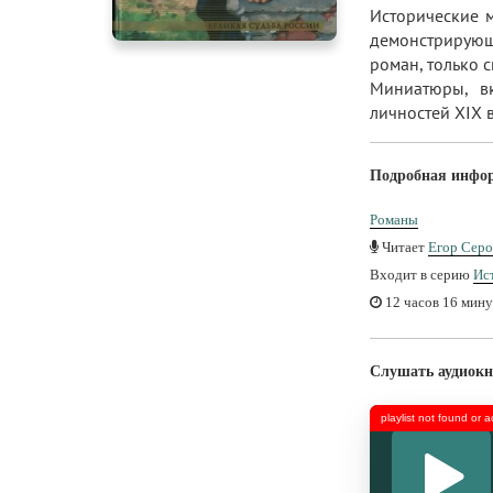
Исторические 
демонстрирующе
роман, только 
Миниатюры, в
личностей ХІХ 
Подробная инфо
Романы
Читает
Егор Серо
Входит в серию
Ис
12 часов 16 мину
Слушать аудиокн
playlist not found or 