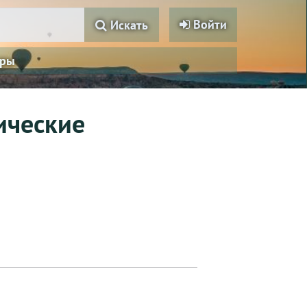
Войти
Искать
ры
ические