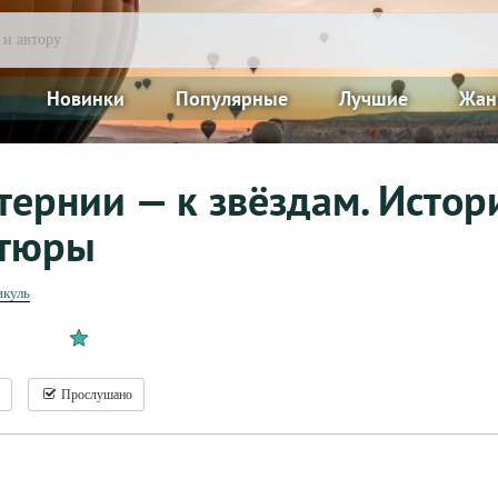
Новинки
Популярные
Лучшие
Жан
тернии — к звёздам. Истор
тюры
икуль
Прослушано