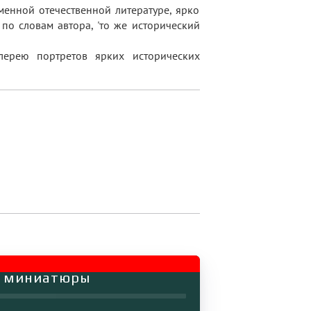
енной отечественной литературе, ярко
о словам автора, 'то же исторический
лерею портретов ярких исторических
ие миниатюры