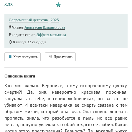
3.33
Современный детектив
·
2025
Читает
Анастасия Владимирова
Входит в серию
Эффект мотылька
8 минут 32 секунды
Хочу послушать
Прослушано
Описание книги
Кто мог желать Веронике, этому испорченному цветку,
смерти?! Да, она, невероятно красивая, порочная,
запуталась в себе, в своих любовниках, но за это не
убивают. И все-таки наверняка ее смерть связана с тем
образом жизни, который она вела. Она словно летела в
пропасть, знала, что разобьется в пыль, но все равно
летела, попутно увлекая за собой тех, кто ее любил. Каков
мотив этого преступления? Ревность? Да, Аркадий жутко