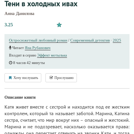
Тени в холодных ивах
Анна Данилова
3.25
Остросюжетный любовный роман
/
Современный детектив
·
2025
Читает
Яна Рубанович
Входит в серию
Эффект мотылька
8 часов 42 минуты
Хочу послушать
Прослушано
Описание книги
Катя живет вместе с сестрой и находится под ее жестким
контролем, который та называет заботой. Марина, Катина
сестра, считает, что мир вокруг них – опасный и жестокий.
Марина и не подозревает, насколько оказывается права:
однажды она перестает отвечать на звонки Кати, и тогда