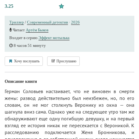
3.25
Триллер
/
Современный детектив
·
2026
Читает
Артём Быков
Входит в серию
Эффект мотылька
8 часов 51 минуту
Хочу послушать
Прослушано
Описание книги
Герман Соловьев настаивает, что не виновен в смерти
жены: развод действительно был неизбежен, но, по его
словам, он не мог столкнуть Веронику из окна — она
шагнула вниз сама. Однако уже на следующее утро там же
обнаруживают еще одну погибшую девушку, и на первый
взгляд ее история никак не пересекается с Вероникой. К
расследованию подключается Женя Бронникова, и
одновременно в ее собственной жизни снова начинается