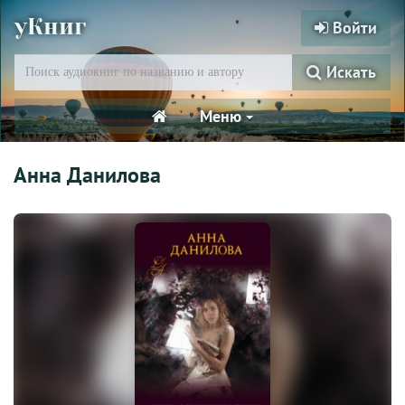
уКниг
Войти
Искать
Меню
Анна Данилова