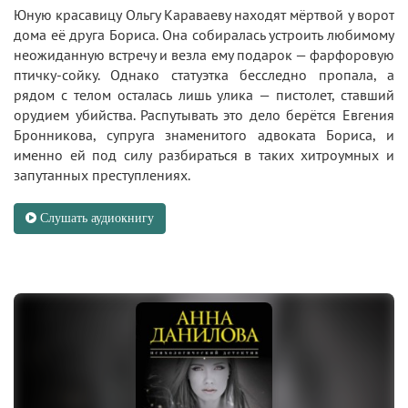
Юную красавицу Ольгу Караваеву находят мёртвой у ворот
дома её друга Бориса. Она собиралась устроить любимому
неожиданную встречу и везла ему подарок — фарфоровую
птичку-сойку. Однако статуэтка бесследно пропала, а
рядом с телом осталась лишь улика — пистолет, ставший
орудием убийства. Распутывать это дело берётся Евгения
Бронникова, супруга знаменитого адвоката Бориса, и
именно ей под силу разбираться в таких хитроумных и
запутанных преступлениях.
Слушать аудиокнигу