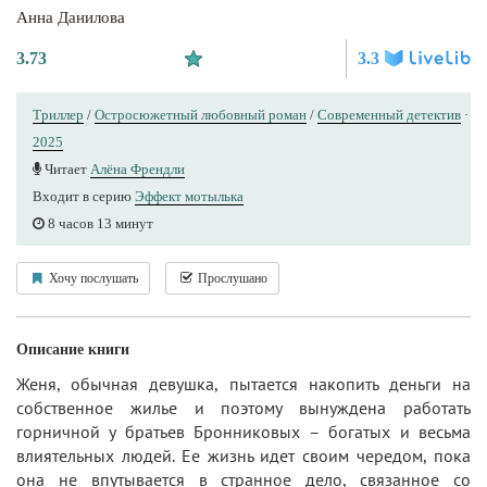
Анна Данилова
3.73
3.3
Триллер
/
Остросюжетный любовный роман
/
Современный детектив
·
2025
Читает
Алёна Френдли
Входит в серию
Эффект мотылька
8 часов 13 минут
Хочу послушать
Прослушано
Описание книги
Женя, обычная девушка, пытается накопить деньги на
собственное жилье и поэтому вынуждена работать
горничной у братьев Бронниковых – богатых и весьма
влиятельных людей. Ее жизнь идет своим чередом, пока
она не впутывается в странное дело, связанное со