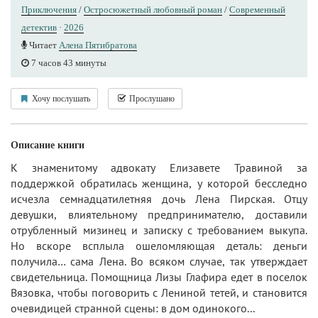
Приключения
/
Остросюжетный любовный роман
/
Современный
детектив
·
2026
Читает
Алена Пятибратова
7 часов 43 минуты
Хочу послушать
Прослушано
Описание книги
К знаменитому адвокату Елизавете Травиной за
поддержкой обратилась женщина, у которой бесследно
исчезла семнадцатилетняя дочь Лена Пирская. Отцу
девушки, влиятельному предпринимателю, доставили
отрубленный мизинец и записку с требованием выкупа.
Но вскоре всплыла ошеломляющая деталь: деньги
получила… сама Лена. Во всяком случае, так утверждает
свидетельница. Помощница Лизы Глафира едет в поселок
Вязовка, чтобы поговорить с Лениной тетей, и становится
очевидицей странной сцены: в дом одинокого...