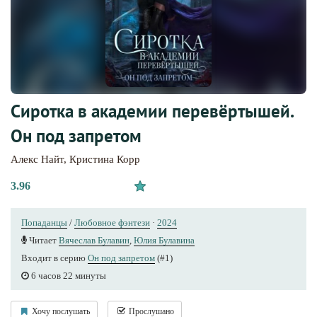
Сиротка в академии перевёртышей.
Он под запретом
Алекс Найт
,
Кристина Корр
3.96
Попаданцы
/
Любовное фэнтези
·
2024
Читает
Вячеслав Булавин
,
Юлия Булавина
Входит в серию
Он под запретом
(#1)
6 часов 22 минуты
Хочу послушать
Прослушано