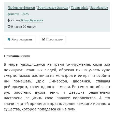
Любовное фэнтези
/
Эротическое фэнтези
/
Young adult
/
Зарубежное
фэнтези
·
2025
Читает
Юлия Булавина
9 часов 20 минут
Хочу послушать
Прослушано
Описание книги
В мире, находящемся на грани уничтожения, силы зла
похищают невинных людей, обрекая их на участь хуже
смерти. Только охотница на монстров и ее враг способны
им помешать. Дрю Эммерсон, дворянка, ставшая
рейнджером, хочет одного – мести. Ее семья погибла от
рук злостных духов тени, и девушка решительно
настроена защитить свое павшее королевство. А это
значит, что ей придется вырвать сердце каждого мрачного
существа, которое попадется ей на пути.