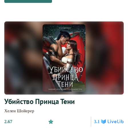
Убийство Принца Тени
Хелен Шойерер
2.67
3.1