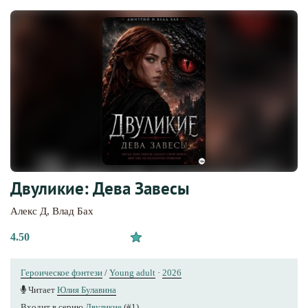
Двуликие: Дева Завесы
Алекс Д
,
Влад Бах
4.50
Героическое фэнтези
/
Young adult
·
2026
Читает
Юлия Булавина
Входит в серию
Двуликие
(#1)