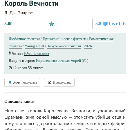
Король Вечности
Л. Дж. Эндрюс
3.00
3.8
Любовное фэнтези
/
Приключенческое фэнтези
/
Романтическое
фэнтези
/
Young adult
/
Зарубежное фэнтези
·
2026
Читает
Юлия Булавина
Входит в серию
Королевство вечных морей
(#1)
12 часов 55 минут
Хочу послушать
Прослушано
Описание книги
Много лет король Королевства Вечности, изуродованный
шрамами, жил одной мыслью — отомстить убийце отца и
тому, кто навсегда расколол мир земных и водных фейри,
обратив его в Бездну и сделав Эрика узником в