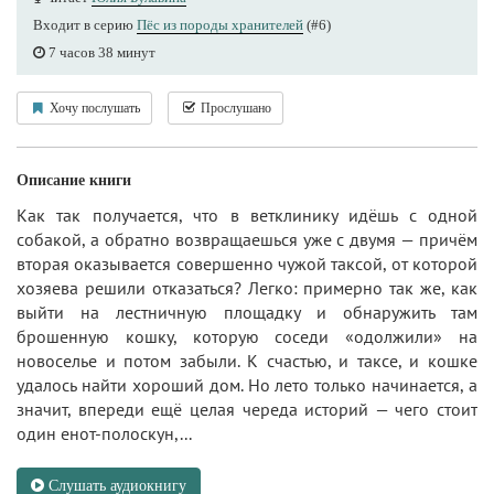
Входит в серию
Пёс из породы хранителей
(#6)
7 часов 38 минут
Хочу послушать
Прослушано
Описание книги
Как так получается, что в ветклинику идёшь с одной
собакой, а обратно возвращаешься уже с двумя — причём
вторая оказывается совершенно чужой таксой, от которой
хозяева решили отказаться? Легко: примерно так же, как
выйти на лестничную площадку и обнаружить там
брошенную кошку, которую соседи «одолжили» на
новоселье и потом забыли. К счастью, и таксе, и кошке
удалось найти хороший дом. Но лето только начинается, а
значит, впереди ещё целая череда историй — чего стоит
один енот-полоскун,...
Слушать аудиокнигу