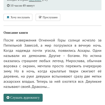
10 часов 49 минут
Хочу послушать
Прослушано
Описание книги
После извержения Огненной Горы солнце исчезло за
Пепельной Завесой, а мир погрузился в вечную ночь.
Когда надежда почти угасла, появились Аскары. Одни
называли их демонами. Другие – богами. Но истина
оказалась страшнее любых легенд. Мирослава, обычная
воровка с окраин, мечтала просто пережить очередную
зиму. Но в ночь, когда крылатые твари сжигают её
деревню, на руке девушки вспыхивают сразу две метки
аскарских владык. Теперь за ней охотятся все. Двуликие
называют своей. Драконы...
Слушать аудиокнигу