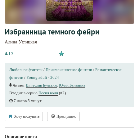
Избранница темного фейри
Алина Углицкая
4.17
Любовное фэнтези
/
Приключенческое фэнтези
/
Романтическое
фэнтези
/
Young adult
·
2024
Читает
Вячеслав Булавин
,
Юлия Булавина
Входит в серию
Песня волн
(#2)
7 часов 5 минут
Хочу послушать
Прослушано
Описание книги