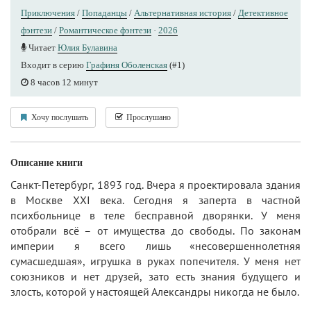
Приключения
/
Попаданцы
/
Альтернативная история
/
Детективное
фэнтези
/
Романтическое фэнтези
·
2026
Читает
Юлия Булавина
Входит в серию
Графиня Оболенская
(#1)
8 часов 12 минут
Хочу послушать
Прослушано
Описание книги
Санкт-Петербург, 1893 год. Вчера я проектировала здания
в Москве XXI века. Сегодня я заперта в частной
психбольнице в теле бесправной дворянки. У меня
отобрали всё – от имущества до свободы. По законам
империи я всего лишь «несовершеннолетняя
сумасшедшая», игрушка в руках попечителя. У меня нет
союзников и нет друзей, зато есть знания будущего и
злость, которой у настоящей Александры никогда не было.