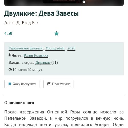
Двуликие: Дева Завесы
Алекс Д
,
Влад Бах
4.50
Героическое фэнтези
/
Young adult
·
2026
Читает
Юлия Булавина
Входит в серию
Двуликие
(#1)
10 часов 49 минут
Хочу послушать
Прослушано
Описание книги
После извержения Огненной Горы солнце исчезло за
Пепельной Завесой, а мир погрузился в вечную ночь.
Когда надежда почти угасла, появились Аскары. Одни