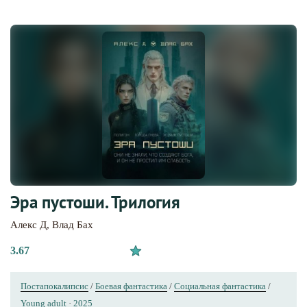
Эра пустоши. Трилогия
Алекс Д
,
Влад Бах
3.67
Постапокалипсис
/
Боевая фантастика
/
Социальная фантастика
/
Young adult
·
2025