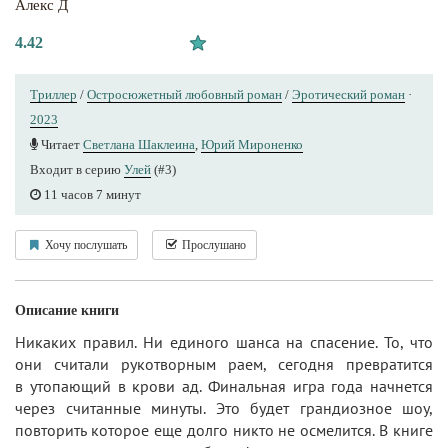
Алекс Д
4.42
Триллер
/
Остросюжетный любовный роман
/
Эротический роман
·
2023
Читает
Светлана Шаклеина
,
Юрий Мироненко
Входит в серию
Улей
(#3)
11 часов 7 минут
Хочу послушать
Прослушано
Описание книги
Никаких правил. Ни единого шанса на спасение. То, что
они считали рукотворным раем, сегодня превратится
в утопающий в крови ад. Финальная игра года начнется
через считанные минуты. Это будет грандиозное шоу,
повторить которое еще долго никто не осмелится. В книге