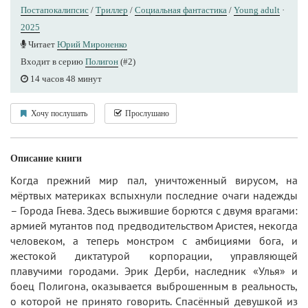
Постапокалипсис
/
Триллер
/
Социальная фантастика
/
Young adult
·
2025
Читает
Юрий Мироненко
Входит в серию
Полигон
(#2)
14 часов 48 минут
Хочу послушать
Прослушано
Описание книги
Когда прежний мир пал, уничтоженный вирусом, на
мёртвых материках вспыхнули последние очаги надежды
– Города Гнева. Здесь выжившие борются с двумя врагами:
армией мутантов под предводительством Аристея, некогда
человеком, а теперь монстром с амбициями бога, и
жестокой диктатурой корпорации, управляющей
плавучими городами. Эрик Дерби, наследник «Улья» и
боец Полигона, оказывается выброшенным в реальность,
о которой не принято говорить. Спасённый девушкой из