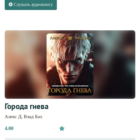
Слушать аудиокнигу
Города гнева
Алекс Д
,
Влад Бах
4.00