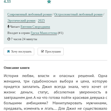
4.33
Современный любовный роман
/
Остросюжетный любовный роман
/
Эротический роман
·
2025
Читает
Евгения Смородкина
Входит в серию
Грехи Манхэттена
(#1)
7 часов 24 минуты
Хочу послушать
Прослушано
Описание книги
История любви, власти и опасных решений. Одна
женщина, три судьбоносных выбора и цена, которую
придется заплатить. Джил всегда знала, чего хочет от
жизни: деньги, статус, абсолютная уверенность в
завтрашнем дне. А на что готова пойти красивая девушка с
большими амбициями? Манипулировать мужчинами,
предавать, изменять и лгать…. Для Джил не существовало