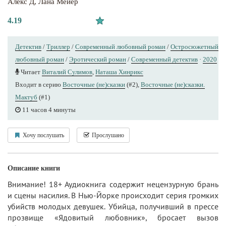
Алекс Д
,
Лана Мейер
4.19
Детектив
/
Триллер
/
Современный любовный роман
/
Остросюжетный
любовный роман
/
Эротический роман
/
Современный детектив
·
2020
Читает
Виталий Сулимов
,
Наташа Хинрикс
Входит в серию
Восточные (не)сказки
(#2),
Восточные (не)сказки.
Мактуб
(#1)
11 часов 4 минуты
Хочу послушать
Прослушано
Описание книги
Внимание! 18+ Аудиокнига содержит нецензурную брань
и сцены насилия. В Нью-Йорке происходит серия громких
убийств молодых девушек. Убийца, получивший в прессе
прозвище «Ядовитый любовник», бросает вызов