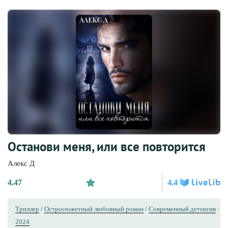
Останови меня, или все повторится
Алекс Д
4.47
4.4
Триллер
/
Остросюжетный любовный роман
/
Современный детектив
·
2024