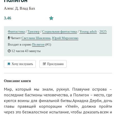
Алекс Д
,
Влад Бах
3.46
Фантастика
/
Триллер
/
Социальная фантастика
/
Young adult
·
2025
Читает
Светлана Шаклеина
,
Юрий Мироненко
Входит в серию
Полигон
(#1)
12 часов 43 минуты
Хочу послушать
Прослушано
Описание книги
Мир, который мы знали, рухнул. Плавучие острова –
последние бастионы человечества, а Полигон – место, где
куются воины для финальной битвы.Ариадна Дерби, дочь
главы правящей корпорации «Улей», должна пройти
через это безжалостное испытание, чтобы доказать всем и