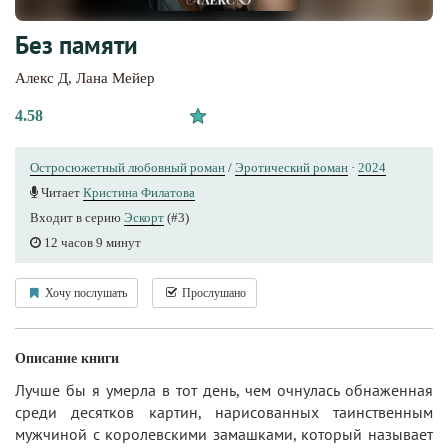
Без памяти
Алекс Д
,
Лана Мейер
4.58
Остросюжетный любовный роман
/
Эротический роман
·
2024
Читает
Кристина Филатова
Входит в серию
Эскорт
(#3)
12 часов 9 минут
Хочу послушать
Прослушано
Описание книги
Лучше бы я умерла в тот день, чем очнулась обнаженная
среди десятков картин, нарисованных таинственным
мужчиной с королевскими замашками, который называет