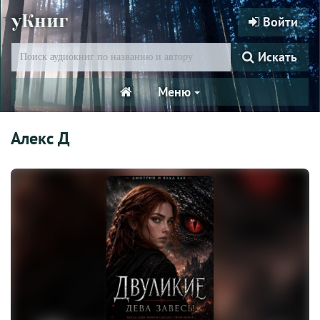
уКниг
Войти
Искать
Меню
Алекс Д