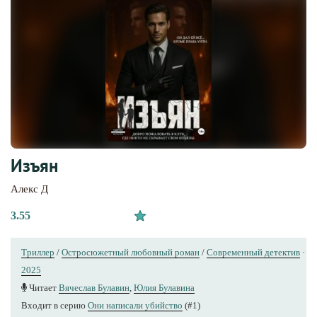
Изъян
Алекс Д
3.55
Триллер
/
Остросюжетный любовный роман
/
Современный детектив
·
2025
Читает
Вячеслав Булавин
,
Юлия Булавина
Входит в серию
Они написали убийство
(#1)