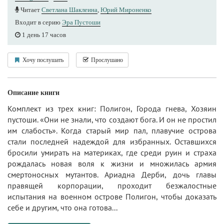
Читает
Светлана Шаклеина
,
Юрий Мироненко
Входит в серию
Эра Пустоши
1 день 17 часов
Хочу послушать
Прослушано
Описание книги
Комплект из трех книг: Полигон, Города гнева, Хозяин
пустоши. «Они не знали, что создают бога. И он не простил
им слабость». Когда старый мир пал, плавучие острова
стали последней надеждой для избранных. Оставшихся
бросили умирать на материках, где среди руин и страха
рождалась новая воля к жизни и множилась армия
смертоносных мутантов. Ариадна Дерби, дочь главы
правящей корпорации, проходит безжалостные
испытания на военном острове Полигон, чтобы доказать
себе и другим, что она готова...