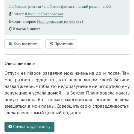
Любовное фэнтези
/
Любовно-фантастический роман
·
2025
Читает
Юлианна Сахаровская
Входит в серию
Над пропастью во лжи
(#2)
8 часов 5 минут
Хочу послушать
Прослушано
Описание книги
Отпуск на Марсе разделил мою жизнь на до и после. Там
мне разбил сердце тот, кто перед лицом своей Богини
назвал женой. Чтобы это недоразумение не испортило ему
репутацию я уехала домой. На Землю. Планировала начать
новую жизнь. Вот только марсианская Богиня решила
вмешаться в мои планы. Совершить свою справедливость и
сделать мне самый ценный подарок.
Слушать аудиокнигу