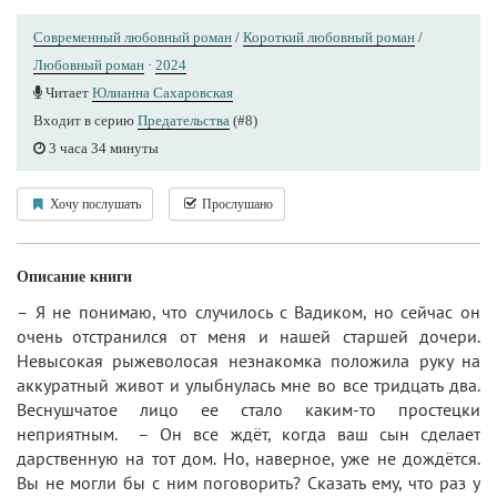
Современный любовный роман
/
Короткий любовный роман
/
Любовный роман
·
2024
Читает
Юлианна Сахаровская
Входит в серию
Предательства
(#8)
3 часа 34 минуты
Хочу послушать
Прослушано
Описание книги
– Я не понимаю, что случилось с Вадиком, но сейчас он
очень отстранился от меня и нашей старшей дочери.
Невысокая рыжеволосая незнакомка положила руку на
аккуратный живот и улыбнулась мне во все тридцать два.
Веснушчатое лицо ее стало каким-то простецки
неприятным. – Он все ждёт, когда ваш сын сделает
дарственную на тот дом. Но, наверное, уже не дождётся.
Вы не могли бы с ним поговорить? Сказать ему, что раз у