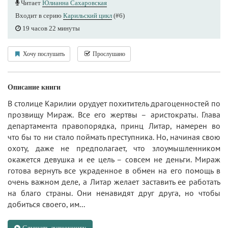
Читает
Юлианна Сахаровская
Входит в серию
Карильский цикл
(#6)
19 часов 22 минуты
Хочу послушать
Прослушано
Описание книги
В столице Карилии орудует похититель драгоценностей по
прозвищу Мираж. Все его жертвы – аристократы. Глава
департамента правопорядка, принц Литар, намерен во
что бы то ни стало поймать преступника. Но, начиная свою
охоту, даже не предполагает, что злоумышленником
окажется девушка и ее цель – совсем не деньги. Мираж
готова вернуть все украденное в обмен на его помощь в
очень важном деле, а Литар желает заставить ее работать
на благо страны. Они ненавидят друг друга, но чтобы
добиться своего, им...