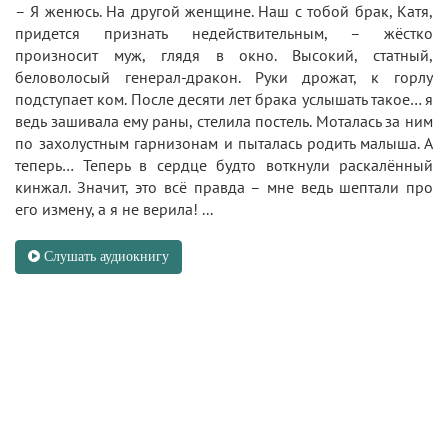
– Я женюсь. На другой женщине. Наш с тобой брак, Катя,
придется признать недействительным, – жёстко
произносит муж, глядя в окно. Высокий, статный,
беловолосый генерал-дракон. Руки дрожат, к горлу
подступает ком. После десяти лет брака услышать такое… я
ведь зашивала ему раны, стелила постель. Моталась за ним
по захолустным гарнизонам и пыталась родить малыша. А
теперь… Теперь в сердце будто воткнули раскалённый
кинжал. Значит, это всё правда – мне ведь шептали про
его измену, а я не верила! ...
Слушать аудиокнигу