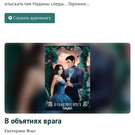
отыскать там Надины следы… Героини...
Слушать аудиокнигу
В объятиях врага
Екатерина Флат