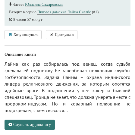
Читает
Юлианна Сахаровская
Входит в серию
Пиковая дамочка Лайма Скалбе
(#1)
8 часов 57 минут
Хочу послушать
Прослушано
Описание книги
Лайма как раз собиралась под венец, когда судьба
сделала ей подножку. Ее завербовал полковник службы
госбезопасности. Задача Лаймы – охрана индийского
лидера религиозного движения, за которым охотятся
идейные враги. В подчинении у нее хакер и бывший
спецназовец. Троица не знает, что должна умереть вместе с
пророком-индусом. Но и коварный полковник не
подозревает, с кем связался…
Слушать аудиокнигу