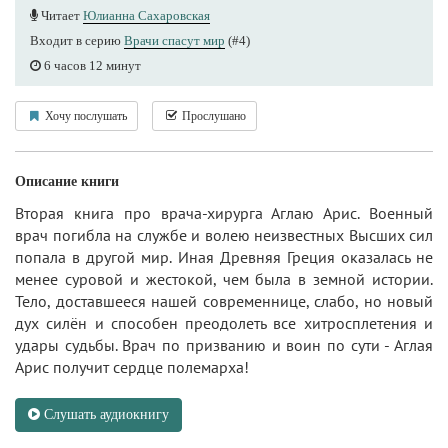
Читает
Юлианна Сахаровская
Входит в серию
Врачи спасут мир
(#4)
6 часов 12 минут
Хочу послушать
Прослушано
Описание книги
Вторая книга про врача-хирурга Аглаю Арис. Военный
врач погибла на службе и волею неизвестных Высших сил
попала в другой мир. Иная Древняя Греция оказалась не
менее суровой и жестокой, чем была в земной истории.
Тело, доставшееся нашей современнице, слабо, но новый
дух силён и способен преодолеть все хитросплетения и
удары судьбы. Врач по призванию и воин по сути - Аглая
Арис получит сердце полемарха!
Слушать аудиокнигу