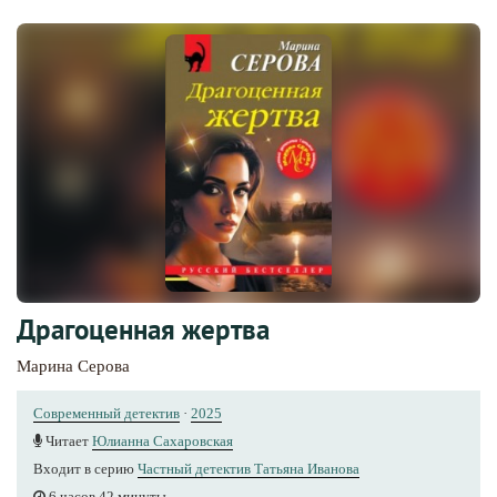
Драгоценная жертва
Марина Серова
Современный детектив
·
2025
Читает
Юлианна Сахаровская
Входит в серию
Частный детектив Татьяна Иванова
6 часов 42 минуты