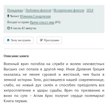
Попаданцы
/
Любовное фэнтези
/
Историческое фэнтези
·
2024
Читает
Юлианна Сахаровская
Входит в серию
Врачи спасут мир
(#3)
8 часов 42 минуты
Хочу послушать
Прослушано
Описание книги
Военный врач погибла на службе и волею неизвестных
Высших сил попала в другой мир. Иная Древняя Греция
оказалась не менее суровой и жестокой, чем была в
земной истории. Тело, доставшееся нашей современнице,
слабо, но новый дух силён и способен преодолеть все
хитросплетения и удары судьбы. Врач по призванию и
воин по сути – Аглая Арис получит сердце полемарха!
Книга первая.