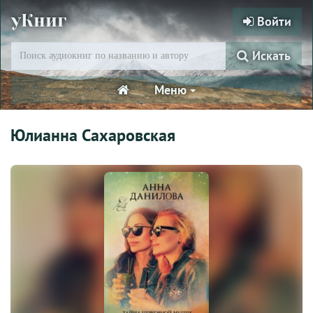
уКниг
Войти
Искать
Меню
Юлианна Сахаровская