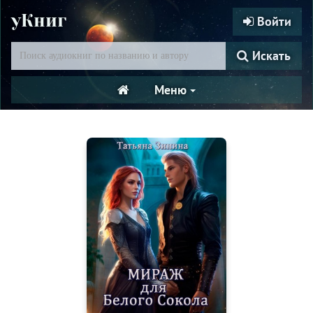
уКниг
Войти
Искать
Меню