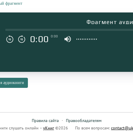
ый фрагмент
Фрагмент аудиок
0:00
0:00
я аудиокниги
Правила сайта
·
Правообладателям
ниги слушать онлайн –
уКниг
©2026
По всем вопросам:
contact@uk