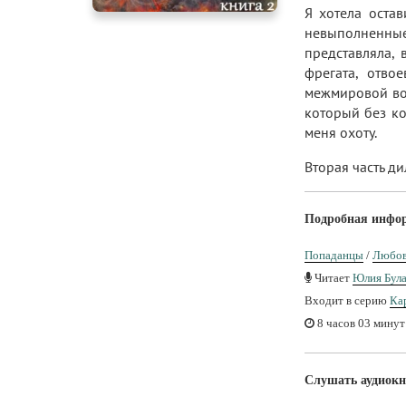
Я хотела остав
невыполненные 
представляла, 
фрегата, отвое
межмировой вой
который без ко
меня охоту.
Вторая часть д
Подробная инфо
Попаданцы
/
Любов
Читает
Юлия Бул
Входит в серию
Ка
8 часов 03 минут
Слушать аудиокн