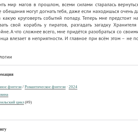
ить мир магов в прошлом, всеми силами старалась вернутьс
обещания могут догнать тебя, даже если находишься очень да
в какую круговерть событий попаду. Теперь мне предстоит 
вать свой корабль у пиратов, разгадать загадку Хранителя
не. А что сложнее всего, мне придётся разобраться со своим
нца влезает в неприятности. И главное при всём этом – не по
илогии
рмация
ное фэнтези
/
Романтическое фэнтези
·
2024
авина
рильский цикл
(#9)
игу