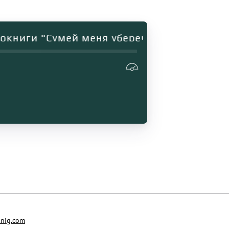
ниги "Сумей меня уберечь, или Королева п
nig.com