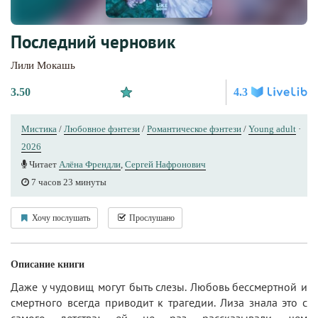
Последний черновик
Лили Мокашь
3.50
4.3
Мистика
/
Любовное фэнтези
/
Романтическое фэнтези
/
Young adult
·
2026
Читает
Алёна Френдли
,
Сергей Нафронович
7 часов 23 минуты
Хочу послушать
Прослушано
Описание книги
Даже у чудовищ могут быть слезы. Любовь бессмертной и
смертного всегда приводит к трагедии. Лиза знала это с
самого детства: ей не раз рассказывали, чем