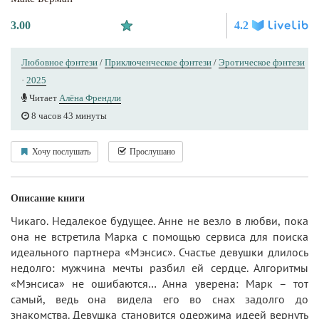
3.00
4.2
Любовное фэнтези
/
Приключенческое фэнтези
/
Эротическое фэнтези
·
2025
Читает
Алёна Френдли
8 часов 43 минуты
Хочу послушать
Прослушано
Описание книги
Чикаго. Недалекое будущее. Анне не везло в любви, пока
она не встретила Марка с помощью сервиса для поиска
идеального партнера «Мэнсис». Счастье девушки длилось
недолго: мужчина мечты разбил ей сердце. Алгоритмы
«Мэнсиса» не ошибаются… Анна уверена: Марк – тот
самый, ведь она видела его во снах задолго до
знакомства. Девушка становится одержима идеей вернуть