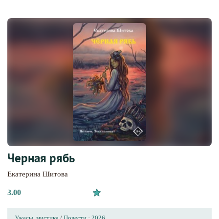
Черная рябь
Екатерина Шитова
3.00
Ужасы, мистика
/
Повести
·
2026