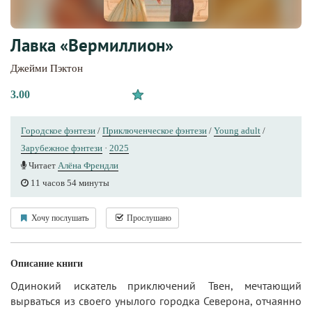
Лавка «Вермиллион»
Джейми Пэктон
3.00
Городское фэнтези
/
Приключенческое фэнтези
/
Young adult
/
Зарубежное фэнтези
·
2025
Читает
Алёна Френдли
11 часов 54 минуты
Хочу послушать
Прослушано
Описание книги
Одинокий искатель приключений Твен, мечтающий
вырваться из своего унылого городка Северона, отчаянно