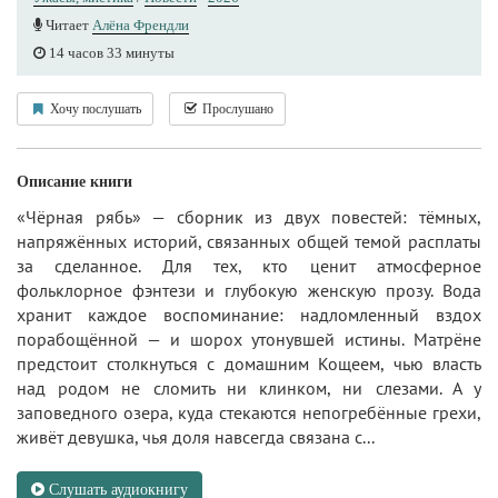
Читает
Алёна Френдли
14 часов 33 минуты
Хочу послушать
Прослушано
Описание книги
«Чёрная рябь» — сборник из двух повестей: тёмных,
напряжённых историй, связанных общей темой расплаты
за сделанное. Для тех, кто ценит атмосферное
фольклорное фэнтези и глубокую женскую прозу. Вода
хранит каждое воспоминание: надломленный вздох
порабощённой — и шорох утонувшей истины. Матрёне
предстоит столкнуться с домашним Кощеем, чью власть
над родом не сломить ни клинком, ни слезами. А у
заповедного озера, куда стекаются непогребённые грехи,
живёт девушка, чья доля навсегда связана с...
Слушать аудиокнигу