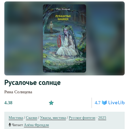
Русалочье солнце
Рина Солнцева
4.38
4.7
Мистика
/
Сказки
/
Ужасы, мистика
/
Русское фэнтези
·
2025
Читает
Алёна Френдли