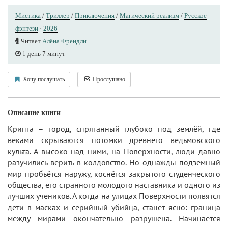
Мистика
/
Триллер
/
Приключения
/
Магический реализм
/
Русское
фэнтези
·
2026
Читает
Алёна Френдли
1 день 7 минут
Хочу послушать
Прослушано
Описание книги
Крипта – город, спрятанный глубоко под землёй, где
веками скрываются потомки древнего ведьмовского
культа. А высоко над ними, на Поверхности, люди давно
разучились верить в колдовство. Но однажды подземный
мир пробьётся наружу, коснётся закрытого студенческого
общества, его странного молодого наставника и одного из
лучших учеников. А когда на улицах Поверхности появятся
дети в масках и серийный убийца, станет ясно: граница
между мирами окончательно разрушена. Начинается