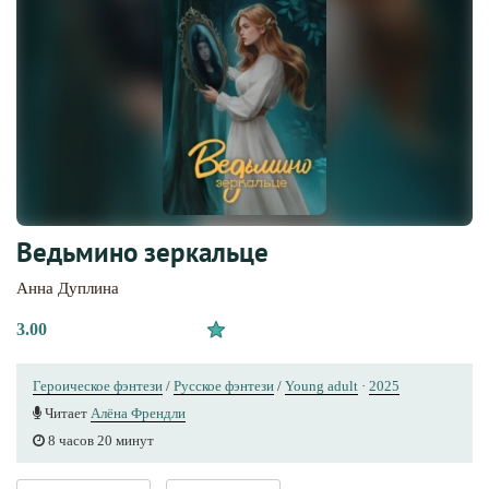
Ведьмино зеркальце
Анна Дуплина
3.00
Героическое фэнтези
/
Русское фэнтези
/
Young adult
·
2025
Читает
Алёна Френдли
8 часов 20 минут