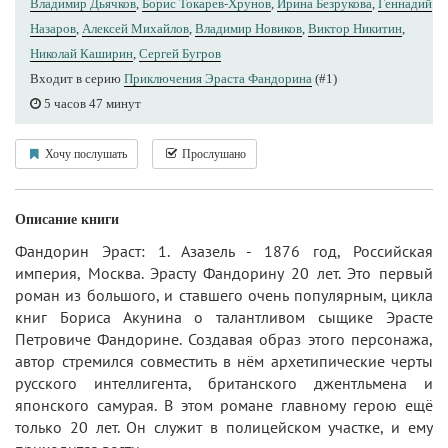
Владимир Дьячков
,
Борис Токарев-Хрунов
,
Ирина Безрукова
,
Геннадий
Назаров
,
Алексей Михайлов
,
Владимир Новиков
,
Виктор Никитин
,
Николай Каширин
,
Сергей Бугров
Входит в серию
Приключения Эраста Фандорина
(#1)
5 часов 47 минут
Хочу послушать
Прослушано
Описание книги
Фандорин Эраст: 1. Азазель - 1876 год, Российская
империя, Москва. Эрасту Фандорину 20 лет. Это первый
роман из большого, и ставшего очень популярным, цикла
книг Бориса Акунина о талантливом сыщике Эрасте
Петровиче Фандорине. Создавая образ этого персонажа,
автор стремился совместить в нём архетипические черты
русского интеллигента, британского джентльмена и
японского самурая. В этом романе главному герою ещё
только 20 лет. Он служит в полицейском участке, и ему