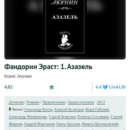
Фандорин Эраст: 1. Азазель
Борис Акунин
4.82
4.4
Детектив
/
Романы
/
Приключения
/
Аудиоспектакль
·
2013
Читает
Александр Котов
,
Алексей Кузнецов
,
Марк Гейхман
,
Александр Филиппенко
,
Сергей Безруков
,
Рогволд Суховерко
,
Сергей
Жирнов
,
Андрей Мартынов
,
Ольга Аросева
,
Никита Прозоровский
,