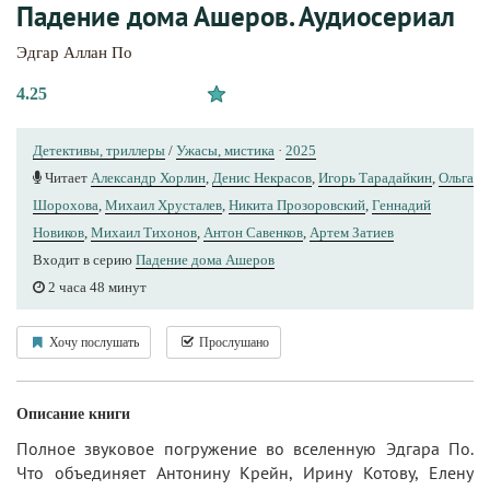
Падение дома Ашеров. Аудиосериал
Эдгар Аллан По
4.25
Детективы, триллеры
/
Ужасы, мистика
·
2025
Читает
Александр Хорлин
,
Денис Некрасов
,
Игорь Тарадайкин
,
Ольга
Шорохова
,
Михаил Хрусталев
,
Никита Прозоровский
,
Геннадий
Новиков
,
Михаил Тихонов
,
Антон Савенков
,
Артем Затиев
Входит в серию
Падение дома Ашеров
2 часа 48 минут
Хочу послушать
Прослушано
Описание книги
Полное звуковое погружение во вселенную Эдгара По.
Что объединяет Антонину Крейн, Ирину Котову, Елену