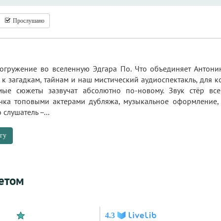
Прослушано
огружение во вселенную Эдгара По. Что объединяет Антони
к загадкам, тайнам и наш мистический аудиоспектакль, для 
омые сюжеты зазвучат абсолютно по-новому. Звук стёр в
чка топовыми актерами дубляжа, музыкальное оформление, 
 слушатель –...
гу
етом
4.3