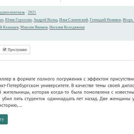
удиоспектакль
·
2021
ан
,
Юлия Горохова
,
Андрей Вальц
,
Илья Сланевский
,
Геннадий Новиков
,
Игорь 
й Казанцев
,
Максим Якимов
,
Наталия Колодяжная
Прослушано
ллер в формате полного погружения с эффектом присутствия.
нкт-Петербургском университете. В качестве темы своей ди
й жительницы, которая когда-то была помолвлена с извест
 убил пять студенток одиннадцать лет назад. Две женщины у
сторию,...
гу