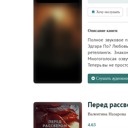
Хочу послушать
Описание книги
Полное звуковое п
Эдгара По? Любовь 
ретеллинги. Знак
Многоголосая озву
Теперь вы не просто
Слушать аудиокни
Перед рассв
Валентина Назарова
4.63