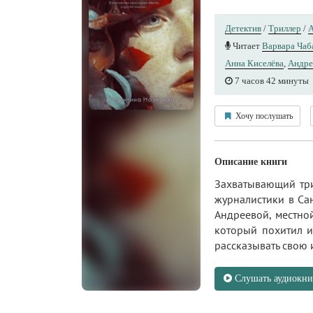
Детектив
/
Триллер
/
А
Читает
Варвара Чаб
Анна Киселёва
,
Андре
7 часов 42 минуты
Хочу послушать
Описание книги
Захватывающий три
журналистики в Са
Андреевой, местно
который похитил и
рассказывать свою и
Слушать аудиокни