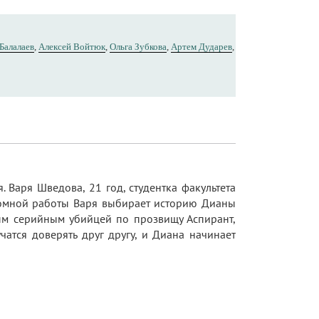
Балалаев
,
Алексей Войтюк
,
Ольга Зубкова
,
Артем Дударев
,
 Варя Шведова, 21 год, студентка факультета
пломной работы Варя выбирает историю Дианы
ным серийным убийцей по прозвищу Аспирант,
чатся доверять друг другу, и Диана начинает