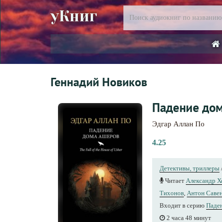
уКниг
Геннадий Новиков
Падение дом
Эдгар Аллан По
4.25
Детективы, триллеры
Читает
Александр Х
Тихонов
,
Антон Саве
Входит в серию
Паде
2 часа 48 минут