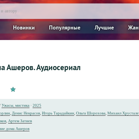
Новинки
Популярные
Лучшие
Жан
а Ашеров. Аудиосериал
/
Ужасы, мистика
·
2025
орлин
,
Денис Некрасов
,
Игорь Тарадайкин
,
Ольга Шорохова
,
Михаил Хрустале
нков
,
Артем Затиев
ние дома Ашеров