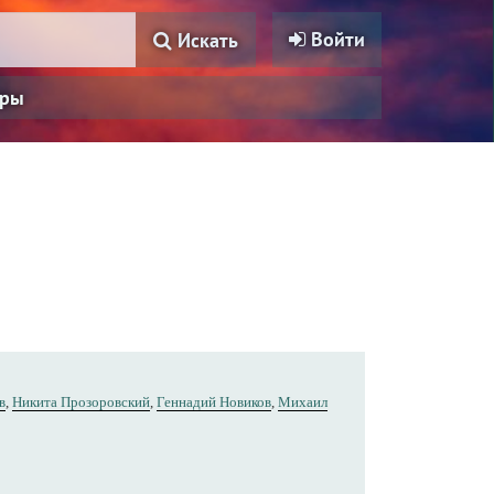
Войти
Искать
ры
в
,
Никита Прозоровский
,
Геннадий Новиков
,
Михаил