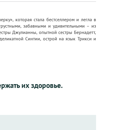
рку», которая стала бестселлером и легла в
грустными, забавными и удивительными – из
естры Джулианны, опытной сестры Бернадетт,
деликатной Синтии, острой на язык Трикси и
ержать их здоровье.