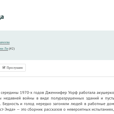
да
начеева
ни Ли
(#2)
Прослушано
о середины 1970-х годов Дженнифер Уорф работала акушеркой
ы недавней войны в виде полуразрушенных зданий и пуст
. Бедность и голод нередко загоняли людей в работные до
Ист-Энда» — это сборник рассказов о невероятных испытаниях, 