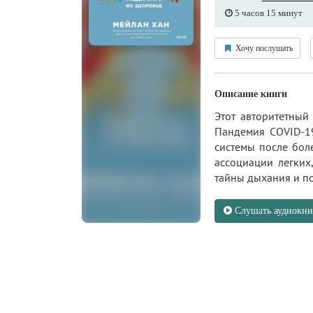
5 часов 15 минут
Хочу послушать
Описание книги
Этот авторитетный
Пандемия COVID-19
системы после бол
ассоциации легких
тайны дыхания и под
Слушать аудиокни