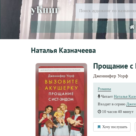
уКниг
Наталья Казначеева
Прощание с 
Дженнифер Уорф
Романы
Читает
Наталья Каз
Входит в серию
Джен
10 часов 40 минут
Хочу послушать