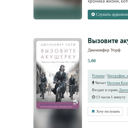
хроника жизни, кото
Слушать аудиокни
Вызовите а
Дженнифер Уорф
5.00
Романы
/
Биографии,
Читает
Наталья Каз
Входит в серию
Джен
13 часов 1 минуту
Хочу послушать