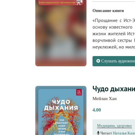
Описание книги
«Прощание с Ист-Э
основу известного
жизни жителей Ист
ворчливой сестры 
неуклюжей, но мило
Слушать аудиокни
Чудо дыхани
Мейлан Хан
4.00
Медицина, здоровье
Читает
Наталья Каз