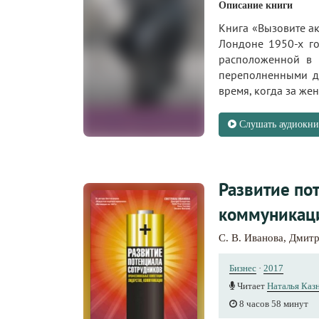
Описание книги
Книга «Вызовите а
Лондоне 1950-х го
расположенной в И
переполненными до
время, когда за же
Слушать аудиокни
Развитие по
коммуникац
С. В. Иванова
,
Дмитр
Бизнес
·
2017
Читает
Наталья Каз
8 часов 58 минут