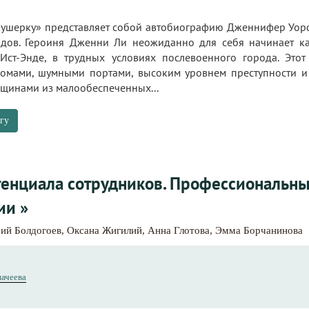
кушерку» представляет собой автобиографию Дженнифер Уор
дов. Героиня Дженни Ли неожиданно для себя начинает ка
ст-Энде, в трудных условиях послевоенного города. Этот
мами, шумными портами, высоким уровнем преступности и б
нщинами из малообеспеченных...
гу
тенциала сотрудников. Профессиональны
ии »
ий Болдогоев
,
Оксана Жигилий
,
Анна Глотова
,
Эмма Борчанинова
начеева