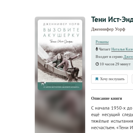
Тени Ист-Эн
Дженнифер Уорф
Романы
Читает
Наталья Каз
Входит в серию
Джен
10 часов 29 минут
Хочу послушать
Описание книги
С начала 1950-х д
ещё несущий след
тяжёлые испытания
несчастьем. «Тени 