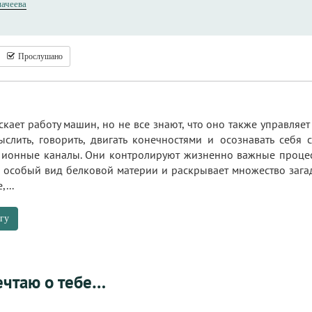
начеева
Прослушано
скает работу машин, но не все знают, что оно также управляе
ыслить, говорить, двигать конечностями и осознавать себя 
 ионные каналы. Они контролируют жизненно важные процессы
 особый вид белковой материи и раскрывает множество загад
...
гу
ечтаю о тебе…