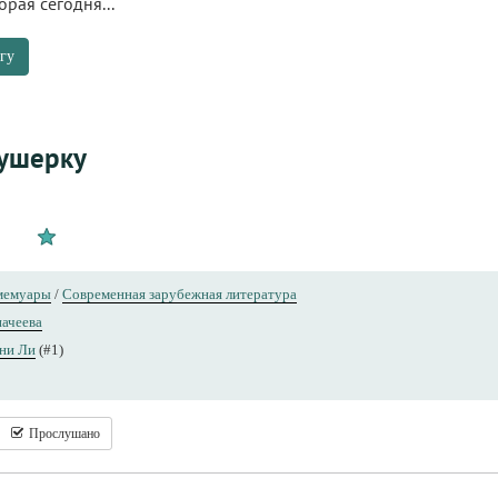
рая сегодня...
гу
кушерку
 мемуары
/
Современная зарубежная литература
начеева
ни Ли
(#1)
Прослушано