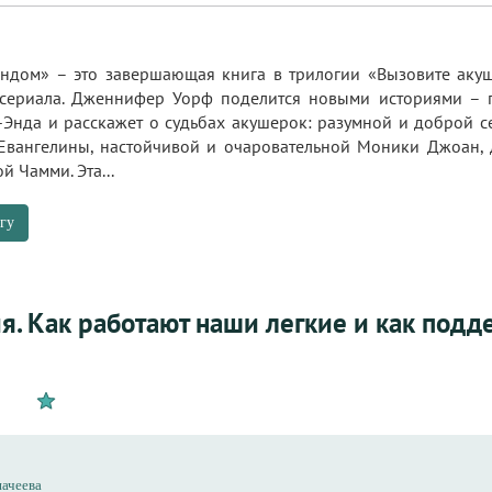
ндом» – это завершающая книга в трилогии «Вызовите акуше
 сериала. Дженнифер Уорф поделится новыми историями – 
-Энда и расскажет о судьбах акушерок: разумной и доброй с
Евангелины, настойчивой и очаровательной Моники Джоан, 
й Чамми. Эта...
гу
я. Как работают наши легкие и как подд
начеева