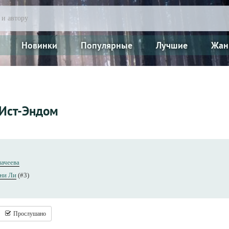
Новинки
Популярные
Лучшие
Жан
Ист-Эндом
начеева
ни Ли
(#3)
Прослушано