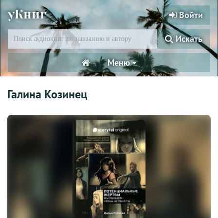
уКниг
Войти
Искать
Меню
Галина Козинец