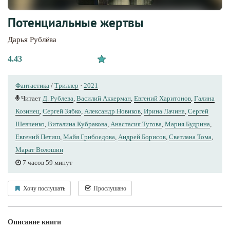
Потенциальные жертвы
Дарья Рублёва
4.43
Фантастика
/
Триллер
·
2021
Читает
Д. Рублева
,
Василий Аккерман
,
Евгений Харитонов
,
Галина
Козинец
,
Сергей Зябко
,
Александр Новиков
,
Ирина Лачина
,
Сергей
Шевченко
,
Виталина Кубракова
,
Анастасия Тугова
,
Мария Будрина
,
Евгений Петиш
,
Майя Грибоедова
,
Андрей Борисов
,
Светлана Тома
,
Марат Волошин
7 часов 59 минут
Хочу послушать
Прослушано
Описание книги