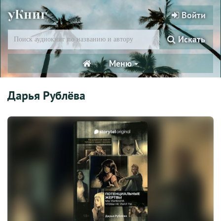
уКниг
Войти
Искать
Меню
Дарья Рублёва