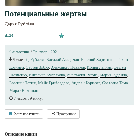
Потенциальные жертвы
Дарья Рублёва
4.43
Фантастика
/
Триллер
·
2021
Читает
Д. Рублева
,
Василий Аккерман
,
Евгений Харитонов
,
Галина
Козинец
,
Сергей Зябко
,
Александр Новиков
,
Ирина Лачина
,
Сергей
Шевченко
,
Виталина Кубракова
,
Анастасия Тугова
,
Мария Будрина
,
Евгений Петиш
,
Майя Грибоедова
,
Андрей Борисов
,
Светлана Тома
,
Марат Волошин
7 часов 59 минут
Хочу послушать
Прослушано
Описание книги