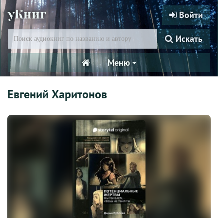
уКниг
Войти
Искать
Меню
Евгений Харитонов