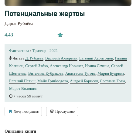
Потенциальные жертвы
Дарья Рублёва
4.43
Фантастика
/
Триллер
·
2021
Читает
Д. Рублева
,
Василий Аккерман
,
Евгений Харитонов
,
Галина
Козинец
,
Сергей Зябко
,
Александр Новиков
,
Ирина Лачина
,
Сергей
Шевченко
,
Виталина Кубракова
,
Анастасия Тугова
,
Мария Будрина
,
Евгений Петиш
,
Майя Грибоедова
,
Андрей Борисов
,
Светлана Тома
,
Марат Волошин
7 часов 59 минут
Хочу послушать
Прослушано
Описание книги