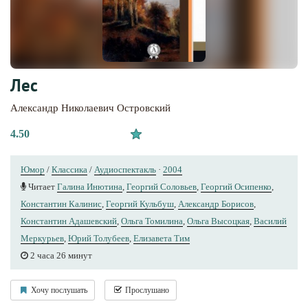
Лес
Александр Николаевич Островский
4.50
Юмор
/
Классика
/
Аудиоспектакль
·
2004
Читает
Галина Инютина
,
Георгий Соловьев
,
Георгий Осипенко
,
Константин Калинис
,
Георгий Кульбуш
,
Александр Борисов
,
Константин Адашевский
,
Ольга Томилина
,
Ольга Высоцкая
,
Василий
Меркурьев
,
Юрий Толубеев
,
Елизавета Тим
2 часа 26 минут
Хочу послушать
Прослушано