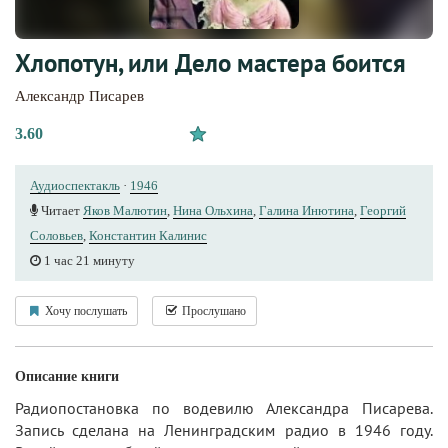
Хлопотун, или Дело мастера боится
Александр Писарев
3.60
Аудиоспектакль
·
1946
Читает
Яков Малютин
,
Нина Ольхина
,
Галина Инютина
,
Георгий
Соловьев
,
Константин Калинис
1 час 21 минуту
Хочу послушать
Прослушано
Описание книги
Радиопостановка по водевилю Александра Писарева.
Запись сделана на Ленинградским радио в 1946 году.