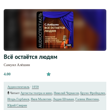
Всё остаётся людям
Самуил Алёшин
4.00
Аудиоспектакль
·
1959
Читает
Артисты театра и кино
,
Николай Черкасов
,
Бруно Фрейндлих
,
Игорь Горбачев
,
Яков Малютин
,
Лидия Штыкан
,
Галина Инютина
,
Юрий Свирин