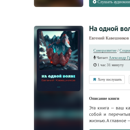
Слушать аудиокни
На одной во
Евгений Кавешников
Саморазвитие
/
Социа
Читает
Александр Г
1 час 31 минуту
Хочу послушать
Описание книги
Эта книга — ваш к
собой и перечитыв
жизнью. А главное —