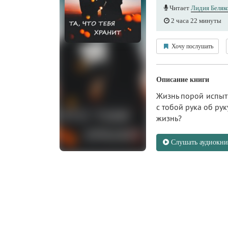
Читает
Лидия Беляк
2 часа 22 минуты
Хочу послушать
Описание книги
Жизнь порой испыты
с тобой рука об рук
жизнь?
Слушать аудиокни