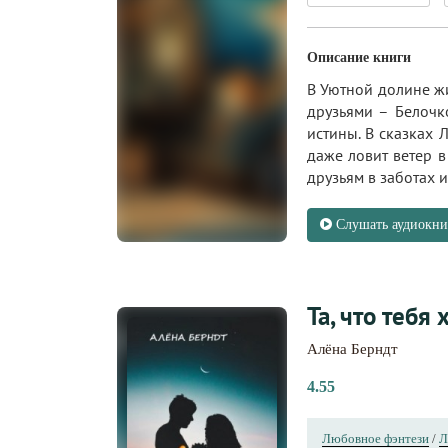
Описание книги
В Уютной долине ж
друзьями – Белочк
истины. В сказках Л
даже ловит ветер в
друзьям в заботах и.
Слушать аудиокни
Та, что тебя 
Алёна Берндт
4.55
Любовное фэнтези
/
Л