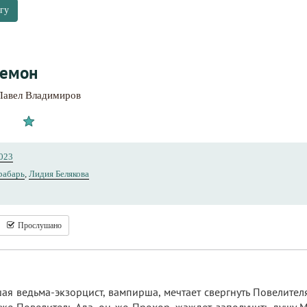
гу
демон
Павел Владимиров
023
рабарь
,
Лидия Белякова
Прослушано
я ведьма-экзорцист, вампирша, мечтает свергнуть Повелителя