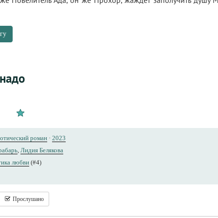
 же Повелитель Ада, он же Прохор, жаждет заполучить душу М
гу
 надо
отический роман
·
2023
рабарь
,
Лидия Белякова
тика любви
(#4)
Прослушано