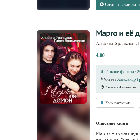
Слушать аудиокни
Марго и её 
Альбина Уральская
,
4.00
Любовное фэнтези
·
2
Читает
Александр Г
7 часов 4 минуты
Хочу послушать
Описание книги
Марго – сумасшедша