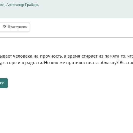
ова
,
Александр Грабарь
Прослушано
вает человека на прочность, а время стирает из памяти то, ч
у, в горе и в радости. Но как же противостоять соблазну? Высто
гу