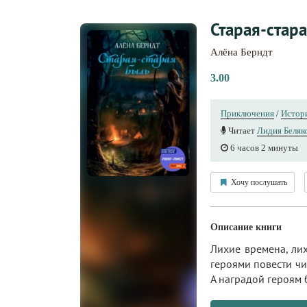
Старая-стар
Алёна Берндт
3.00
Приключения
/
Истори
Читает
Лидия Беляк
6 часов 2 минуты
Хочу послушать
Описание книги
Лихие времена, ли
героями повести чи
А наградой героям 