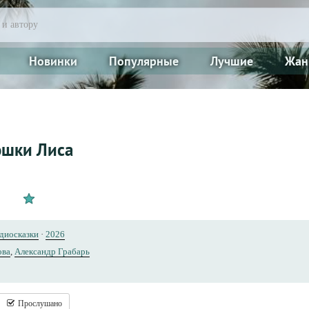
Новинки
Популярные
Лучшие
Жан
юшки Лиса
удиосказки
·
2026
ова
,
Александр Грабарь
Прослушано