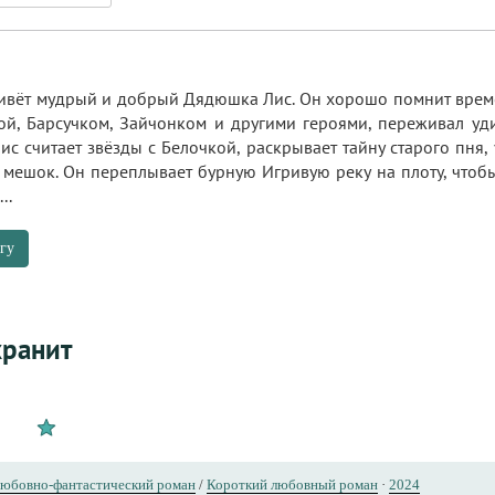
ивёт мудрый и добрый Дядюшка Лис. Он хорошо помнит времен
ой, Барсучком, Зайчонком и другими героями, переживал у
ис считает звёзды с Белочкой, раскрывает тайну старого пня, 
 мешок. Он переплывает бурную Игривую реку на плоту, чтобы
..
гу
хранит
юбовно-фантастический роман
/
Короткий любовный роман
·
2024