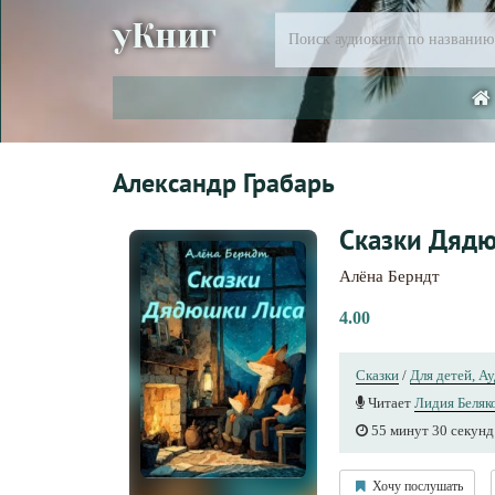
уКниг
Александр Грабарь
Сказки Дяд
Алёна Берндт
4.00
Сказки
/
Для детей, А
Читает
Лидия Беляк
55 минут 30 секунд
Хочу послушать