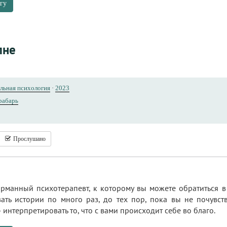
гу
лне
льная психология
·
2023
рабарь
Прослушано
арманный психотерапевт, к которому вы можете обратиться в
ать истории по много раз, до тех пор, пока вы не почувств
 интерпретировать то, что с вами происходит себе во благо.