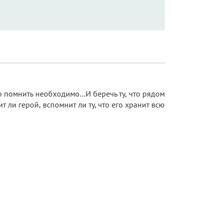
то помнить необходимо…И беречь ту, что рядом
ит ли герой, вспомнит ли ту, что его хранит всю