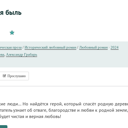
ая быль
ческая проза
/
Исторический любовный роман
/
Любовный роман
·
2024
ова
,
Александр Грабарь
Прослушано
хие люди… Но найдётся герой, который спасёт родную деревн
татель узнает об отваге, благородстве и любви к родной земле
будет чистая и верная любовь!