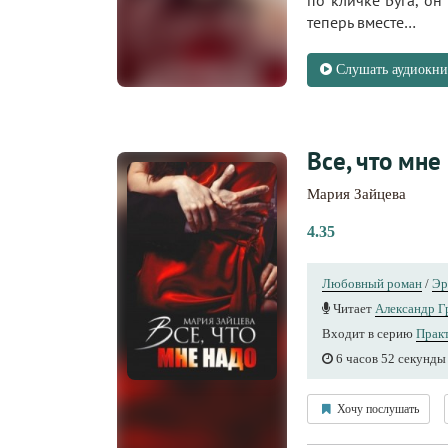
по кличке Буга, он
теперь вместе…
Слушать аудиокни
Все, что мне
Мария Зайцева
4.35
Любовный роман
/
Эр
Читает
Александр Г
Входит в серию
Прак
6 часов 52 секунды
Хочу послушать