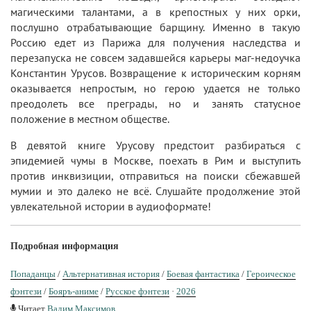
магическими талантами, а в крепостных у них орки,
послушно отрабатывающие барщину. Именно в такую
Россию едет из Парижа для получения наследства и
перезапуска не совсем задавшейся карьеры маг-недоучка
Константин Урусов. Возвращение к историческим корням
оказывается непростым, но герою удается не только
преодолеть все преграды, но и занять статусное
положение в местном обществе.
В девятой книге Урусову предстоит разбираться с
эпидемией чумы в Москве, поехать в Рим и выступить
против инквизиции, отправиться на поиски сбежавшей
мумии и это далеко не всё. Слушайте продолжение этой
увлекательной истории в аудиоформате!
Подробная информация
Попаданцы
/
Альтернативная история
/
Боевая фантастика
/
Героическое
фэнтези
/
Бояръ-аниме
/
Русское фэнтези
·
2026
Читает
Вадим Максимов