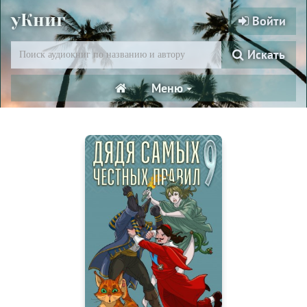
уКниг
Войти
Искать
Меню