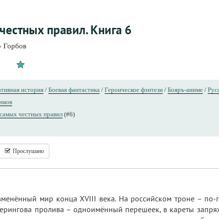
честных правил. Книга 6
» Горбов
тивная история
/
Боевая фантастика
/
Героическое фэнтези
/
Бояръ-аниме
/
Рус
имов
самых честных правил
(#6)
ы
Прослушано
менённый мир конца XVIII века. На российском троне – по-
Берингова пролива – одноимённый перешеек, в кареты запр