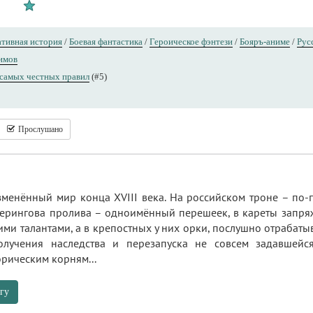
тивная история
/
Боевая фантастика
/
Героическое фэнтези
/
Бояръ-аниме
/
Рус
имов
самых честных правил
(#5)
Прослушано
менённый мир конца XVIII века. На российском троне – по-
Берингова пролива – одноимённый перешеек, в кареты запр
ми талантами, а в крепостных у них орки, послушно отрабат
лучения наследства и перезапуска не совсем задавшейся
рическим корням...
гу