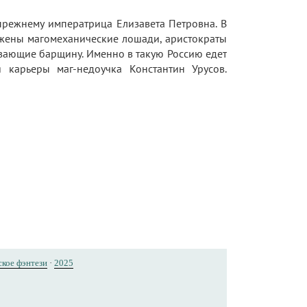
прежнему императрица Елизавета Петровна. В
яжены магомеханические лошади, аристократы
ывающие барщину. Именно в такую Россию едет
 карьеры маг-недоучка Константин Урусов.
ское фэнтези
·
2025