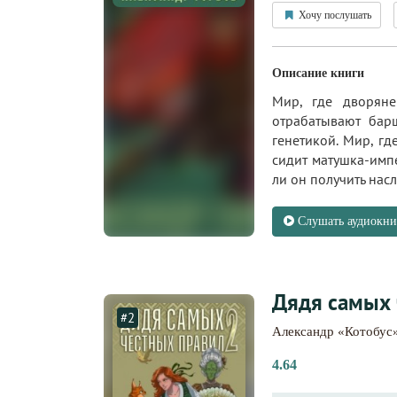
Хочу послушать
Описание книги
Мир, где дворяне
отрабатывают бар
генетикой. Мир, гд
сидит матушка-имп
ли он получить насл
Слушать аудиокни
Дядя самых 
#2
Александр «Котобус
4.64