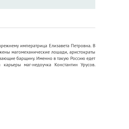
прежнему императрица Елизавета Петровна. В
яжены магомеханические лошади, аристократы
ывающие барщину. Именно в такую Россию едет
 карьеры маг-недоучка Константин Урусов.