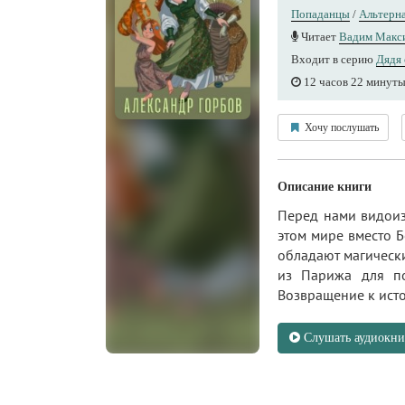
Попаданцы
/
Альтерна
Читает
Вадим Макс
Входит в серию
Дядя 
12 часов 22 минут
Хочу послушать
Описание книги
Перед нами видоиз
этом мире вместо 
обладают магически
из Парижа для по
Возвращение к исто
Слушать аудиокни