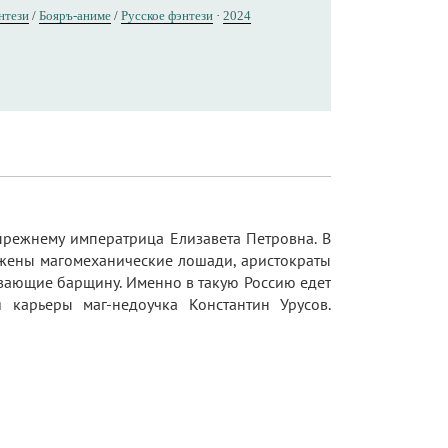
нтези
/
Бояръ-аниме
/
Русское фэнтези
·
2024
прежнему императрица Елизавета Петровна. В
яжены магомеханические лошади, аристократы
ывающие барщину. Именно в такую Россию едет
 карьеры маг-недоучка Константин Урусов.