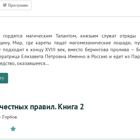
Прослушано
 гордятся магическим Талантом, князьям служат отряды
щину. Мир, где кареты тащат магомеханические лошади, п
е подходит к концу XVIII век, вместо Берингова пролива — 
ератрица Елизавета Петровна. Именно в Россию и едет из Па
едство, оказавшееся...
гу
честных правил. Книга 2
» Горбов