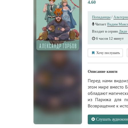
4.60
Попаданцы
/
Альтерна
Читает
Вадим Макс
Входит в серию
Дядя 
6 часов 12 минут
Хочу послушать
Описание книги
Перед нами видоиз
этом мире вместо 
обладают магически
из Парижа для по
Возвращение к исто
Слушать аудиокни