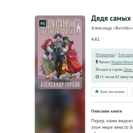
Дядя самых 
#6
Александр «Котобус
4.62
Попаданцы
/
Альтерна
Читает
Вадим Макс
Входит в серию
Дядя 
11 часов 43 минут
Хочу послушать
Описание книги
Перед нами видоиз
этом мире вместо 