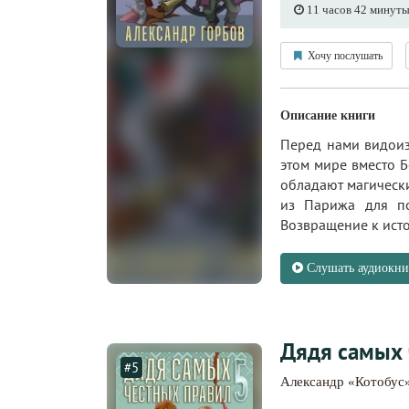
11 часов 42 минут
Хочу послушать
Описание книги
Перед нами видоиз
этом мире вместо 
обладают магически
из Парижа для по
Возвращение к исто
Слушать аудиокни
Дядя самых 
#5
Александр «Котобус