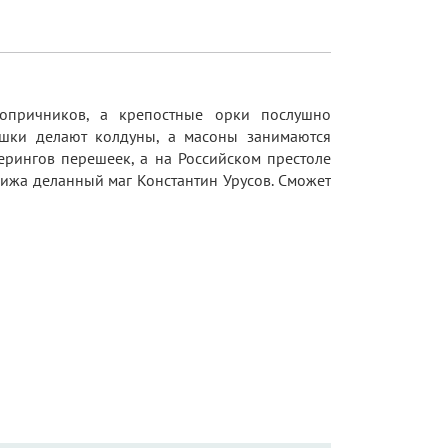
 опричников, а крепостные орки послушно
ушки делают колдуны, а масоны занимаются
Берингов перешеек, а на Российском престоле
рижа деланный маг Константин Урусов. Сможет