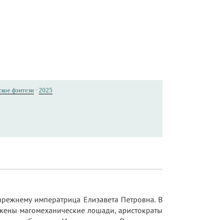
ское фэнтези
·
2025
прежнему императрица Елизавета Петровна. В
яжены магомеханические лошади, аристократы