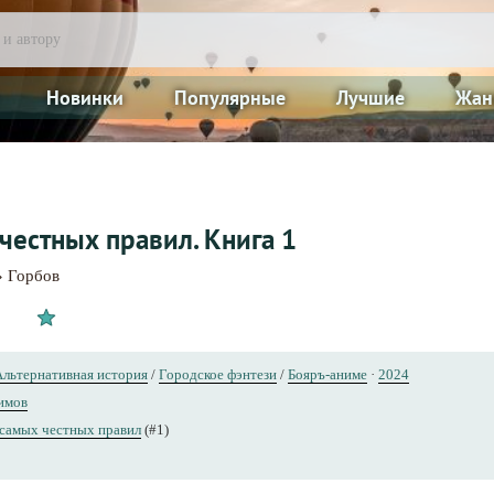
Новинки
Популярные
Лучшие
Жан
честных правил. Книга 1
» Горбов
Альтернативная история
/
Городское фэнтези
/
Бояръ-аниме
·
2024
имов
самых честных правил
(#1)