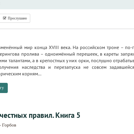
ы
Прослушано
менённый мир конца XVIII века. На российском троне – по-
Берингова пролива – одноимённый перешеек, в кареты запр
ми талантами, а в крепостных у них орки, послушно отрабат
лучения наследства и перезапуска не совсем задавшейся
рическим корням...
гу
честных правил. Книга 5
» Горбов