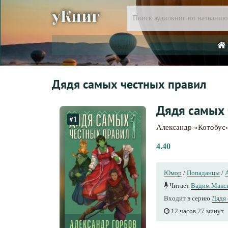
уКниг
Дядя самых честных правил
Дядя самых 
#1
Александр «Котобус
4.40
Юмор
/
Попаданцы
/
Читает
Вадим Макс
Входит в серию
Дядя 
12 часов 27 минут