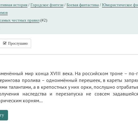
тивная история
/
Городское фэнтези
/
Боевая фантастика
/
Юмористическое фэ
имов
самых честных правил
(#2)
ы
Прослушано
менённый мир конца XVIII века. На российском троне – по-
Берингова пролива – одноимённый перешеек, в кареты запр
ми талантами, а в крепостных у них орки, послушно отрабат
лучения наследства и перезапуска не совсем задавшейся
рическим корням...
гу