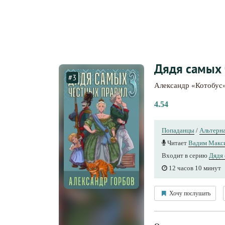
Дядя самых 
#3
Александр «Котобус
4.54
Попаданцы
/
Альтерна
Читает
Вадим Макс
Входит в серию
Дядя 
12 часов 10 минут
Хочу послушать