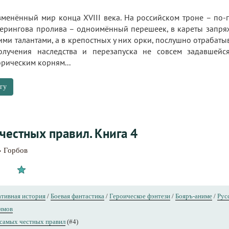
менённый мир конца XVIII века. На российском троне – по-
Берингова пролива – одноимённый перешеек, в кареты запр
ми талантами, а в крепостных у них орки, послушно отрабат
лучения наследства и перезапуска не совсем задавшейся
рическим корням...
гу
честных правил. Книга 4
» Горбов
тивная история
/
Боевая фантастика
/
Героическое фэнтези
/
Бояръ-аниме
/
Рус
имов
самых честных правил
(#4)