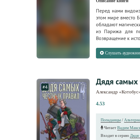
Описание книги
Перед нами видоиз
этом мире вместо 
обладают магически
из Парижа для по
Возвращение к исто
Слушать аудиокни
Дядя самых 
#4
Александр «Котобус
4.53
Попаданцы
/
Альтерна
Читает
Вадим Макс
Входит в серию
Дядя 