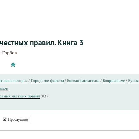
честных правил. Книга 3
» Горбов
тивная история
/
Городское фэнтези
/
Боевая фантастика
/
Бояръ-аниме
/
Русск
имов
самых честных правил
(#3)
Прослушано